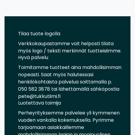
Tilaa tuote logolla
Verkkokaupastamme voit helposti tilata
myös logo / teksti merkinnät tuotteisiimme.
Hyvä palvelu
Toimitamme tuotteet aina mahdollisimman
nopeasti. Saat myös halutessasi
henkilökohtaista palvelua soittamalla p.
050 582 3878 tai lähettämällä sähköpostia
pete@tukkutiimi.fi
Luotettava toimija
Perheyrityksemme palvelee yli kymmenen
vuoden vankalla kokemuksella. Pyrimme
tarjoamaan asiakkaillemme
mahdollisimman laajan ja monipuolisen