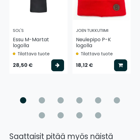
SOL'S
JOEN TUKKUTIIMI
Essu M-Martat
Neulepipo P-K
logolla
logolla
Tilattava tuote
Tilattava tuote
Valitse vaihtoehto
Lisää k
28,50 €
18,12 €
Saattaisit pitää myös näistä