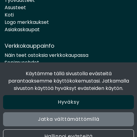
Työvaatteet
Asusteet
Koti
Logo merkkaukset
Asiakaskaupat
Verkkokauppainfo
Näin teet ostoksia verkkokaupassa
Sopimusehdot
Toimitustavat
Käytämme tällä sivustolla evästeitä
Maksutavat
parantaaksemme käyttökokemustasi. Jatkamalla
Tietosuojaseloste
sivuston käyttöä hyväksyt evästeiden käytön.
Hyväksy
Seuraa sosiaalisessa mediassa
Facebook
Jatka välttämättömillä
Instagram
Hallinnoi evästeitä