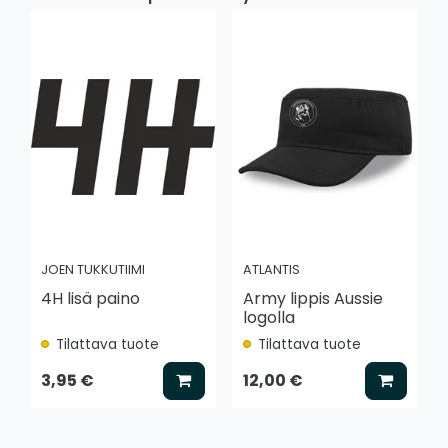
JOEN TUKKUTIIMI
ATLANTIS
4H lisä paino
Army lippis Aussie
logolla
Tilattava tuote
Tilattava tuote
Lisää koriin
Lisää k
3,95 €
12,00 €