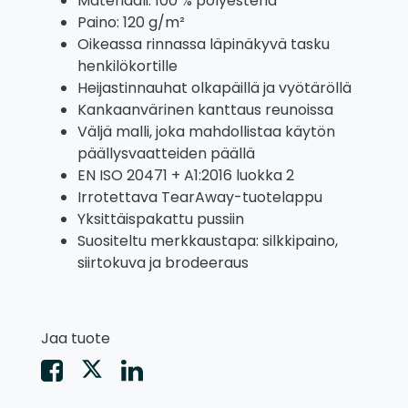
Materiaali: 100 % polyesteriä
Paino: 120 g/m²
Oikeassa rinnassa läpinäkyvä tasku
henkilökortille
Heijastinnauhat olkapäillä ja vyötäröllä
Kankaanvärinen kanttaus reunoissa
Väljä malli, joka mahdollistaa käytön
päällysvaatteiden päällä
EN ISO 20471 + A1:2016 luokka 2
Irrotettava TearAway-tuotelappu
Yksittäispakattu pussiin
Suositeltu merkkaustapa: silkkipaino,
siirtokuva ja brodeeraus
Jaa tuote