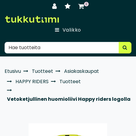
Siirry pääsisältöön
0
Valikko
Etusivu
Tuotteet
Asiakaskaupat
HAPPY RIDERS
Tuotteet
Vetoketjullinen huomioliivi Happy riders logolla