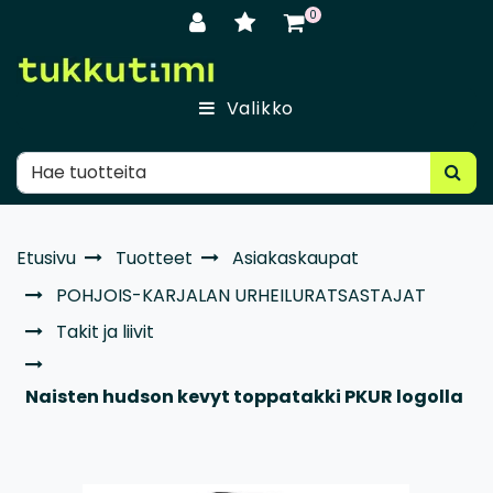
Siirry pääsisältöön
0
Valikko
Etusivu
Tuotteet
Asiakaskaupat
POHJOIS-KARJALAN URHEILURATSASTAJAT
Takit ja liivit
Naisten hudson kevyt toppatakki PKUR logolla