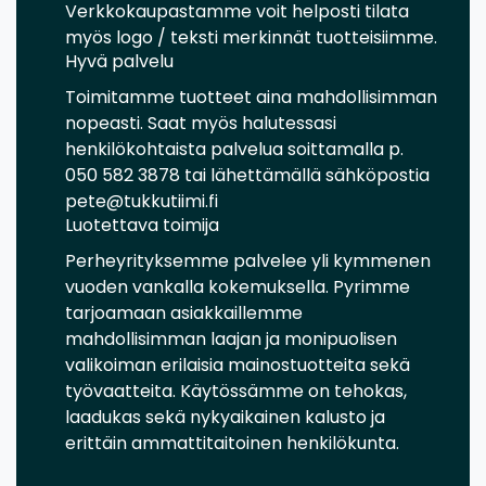
Verkkokaupastamme voit helposti tilata
myös logo / teksti merkinnät tuotteisiimme.
Hyvä palvelu
Toimitamme tuotteet aina mahdollisimman
nopeasti. Saat myös halutessasi
henkilökohtaista palvelua soittamalla p.
050 582 3878 tai lähettämällä sähköpostia
pete@tukkutiimi.fi
Luotettava toimija
Perheyrityksemme palvelee yli kymmenen
vuoden vankalla kokemuksella. Pyrimme
tarjoamaan asiakkaillemme
mahdollisimman laajan ja monipuolisen
valikoiman erilaisia mainostuotteita sekä
työvaatteita. Käytössämme on tehokas,
laadukas sekä nykyaikainen kalusto ja
erittäin ammattitaitoinen henkilökunta.