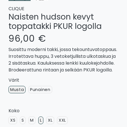
CLIQUE
Naisten hudson kevyt
toppatakki PKUR logolla
96,00 €
Suosittu moderni takki, jossa tekountuvatoppaus.
Irrotettava huppu, 3 vetoketjullista ulkotaskua ja
2 sisätaskua. Kauluksessa lenkki kuulokejohdolle.
Brodeerattuna rintaan ja selkään PKUR logoilla.
Värit
Musta
Punainen
Koko
XS
S
M
L
XL
XXL