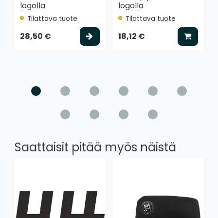
logolla
logolla
Tilattava tuote
Tilattava tuote
Valitse vaihtoehto
Lisää k
28,50 €
18,12 €
Saattaisit pitää myös näistä