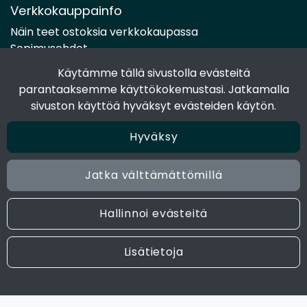
Verkkokauppainfo
Näin teet ostoksia verkkokaupassa
Sopimusehdot
Toimitustavat
Käytämme tällä sivustolla evästeitä
Maksutavat
parantaaksemme käyttökokemustasi. Jatkamalla
Tietosuojaseloste
sivuston käyttöä hyväksyt evästeiden käytön.
Hyväksy
Seuraa sosiaalisessa mediassa
Facebook
Jatka välttämättömillä
Instagram
Hallinnoi evästeitä
© 2024 Joen Tukkutiimi. All rights reserved. Site by
atFlow
Lisätietoja
Oy