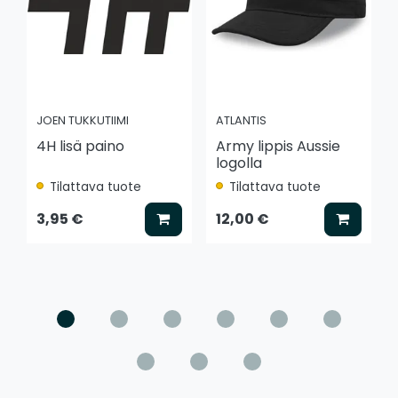
JOEN TUKKUTIIMI
ATLANTIS
4H lisä paino
Army lippis Aussie
logolla
Tilattava tuote
Tilattava tuote
Lisää koriin
Lisää k
3,95 €
12,00 €