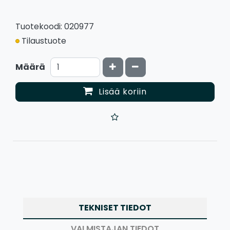
Tuotekoodi: 020977
Tilaustuote
Kasvata määrää
Vähennä määrää
Määrä
Lisää koriin
TEKNISET TIEDOT
VALMISTAJAN TIEDOT