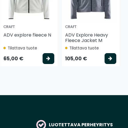
CRAFT
CRAFT
ADV explore fleece N
ADV Explore Heavy
Fleece Jacket M
Tilattava tuote
Tilattava tuote
tse vaihtoehto
Valitse vaihtoehto
Valits
65,00 €
105,00 €
LUOTETTAVA PERHEYRITYS