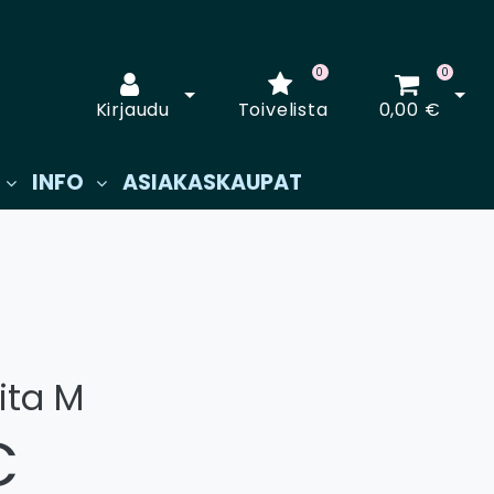
0
0
Avaa kirjautuminen
Avaa
Kirjaudu
Toivelista
0,00 €
INFO
ASIAKASKAUPAT
ita M
€