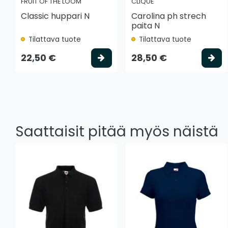
FRUIT OF THE LOOM
CLIQUE
Classic huppari N
Carolina ph strech
paita N
Tilattava tuote
Tilattava tuote
Valitse vaihtoehto
Va
22,50 €
28,50 €
Saattaisit pitää myös näistä