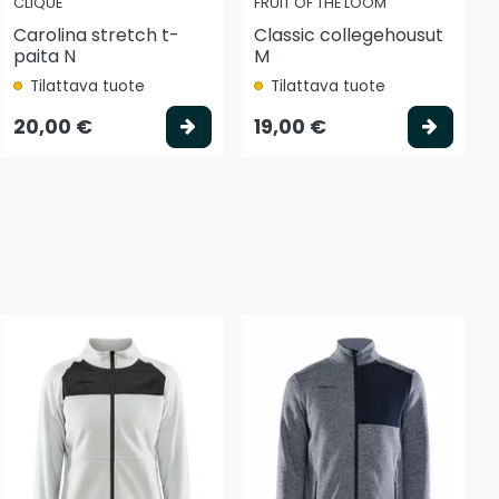
CLIQUE
FRUIT OF THE LOOM
Carolina stretch t-
Classic collegehousut
paita N
M
Tilattava tuote
Tilattava tuote
tse vaihtoehto
Valitse vaihtoehto
Valits
20,00 €
19,00 €