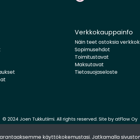
Verkkokauppainfo
Näin teet ostoksia verkko
t
Sopimusehdot
Toimitustavat
Maksutavat
aukset
Tietosuojaseloste
pat
© 2024 Joen Tukkutiimi. All rights reserved. Site by
atFlow Oy
 parantaaksemme käyttökokemustasi. Jatkamalla sivuston