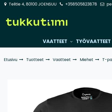
Siirry pääsisältöön
Telitie 4, 80100 JOENSUU
+358505823878
pe
VAATTEET
TYÖVAATTEET
Etusivu
Tuotteet
Vaatteet
Miehet
T-pa