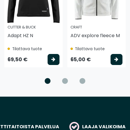
CUTTER & BUCK
CRAFT
Adapt HZ N
ADV explore fleece M
Tilattava tuote
Tilattava tuote
litse vaihtoehto
Valitse vaihtoehto
Vali
69,50 €
65,00 €
TITAITOISTA PALVELUA
LAAJA VALIKOIMA