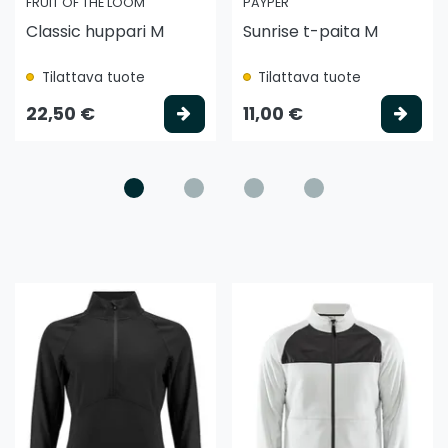
FRUIT OF THE LOOM
PAYPER
Classic huppari M
Sunrise t-paita M
Tilattava tuote
Tilattava tuote
litse vaihtoehto
Valitse vaihtoehto
Vali
22,50 €
11,00 €