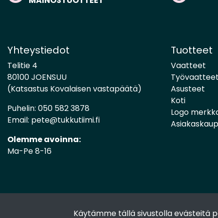
MAINOSTUOTTEET
Yhteystiedot
Tuotteet
Telitie 4
Vaatteet
80100 JOENSUU
Työvaattee
(Katsastus Kovalaisen vastapäätä)
Asusteet
Koti
Puhelin:
050 582 3878
Logo merkk
Email:
pete@tukkutiimi.fi
Asiakaskau
Olemme avoinna:
Ma-Pe 8-16
Käytämme tällä sivustolla evästeitä