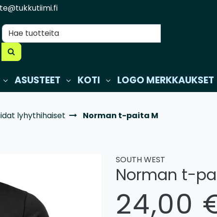
te@tukkutiimi.fi
ASUSTEET
KOTI
LOGO MERKKAUKSET
idat lyhythihaiset
Norman t-paita M
SOUTH WEST
Norman t-pa
24,00 