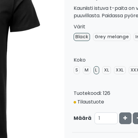
Kauniisti istuva t-paita on
puuvillasta. Paidassa pyöre
Värit
Black
Grey melange
Koko
S
M
L
XL
XXL
XX
Tuotekoodi: 126
Tilaustuote
Kasv
Määrä