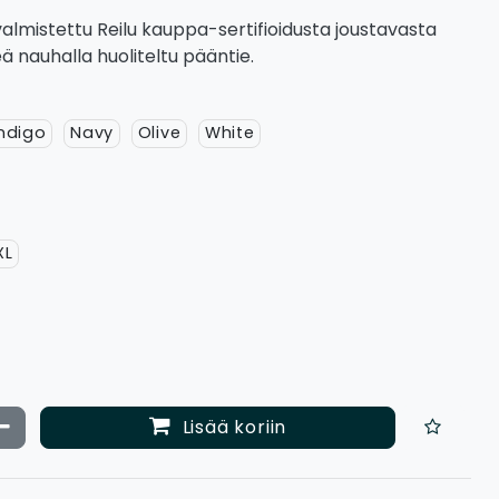
 valmistettu Reilu kauppa-sertifioidusta joustavasta
ä nauhalla huoliteltu pääntie.
Indigo
Navy
Olive
White
XL
ata määrää
Vähennä määrää
Lisää koriin