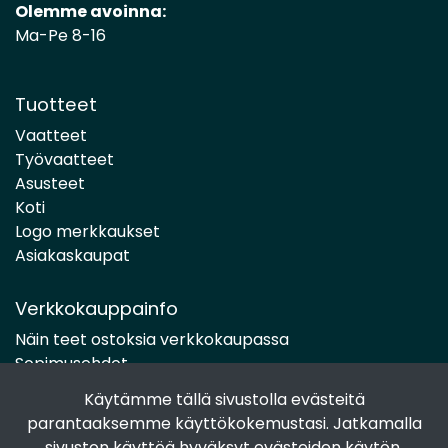
Olemme avoinna:
Ma-Pe 8-16
Tuotteet
Vaatteet
Työvaatteet
Asusteet
Koti
Logo merkkaukset
Asiakaskaupat
Verkkokauppainfo
Näin teet ostoksia verkkokaupassa
Sopimusehdot
Toimitustavat
Käytämme tällä sivustolla evästeitä
Maksutavat
parantaaksemme käyttökokemustasi. Jatkamalla
Tietosuojaseloste
sivuston käyttöä hyväksyt evästeiden käytön.