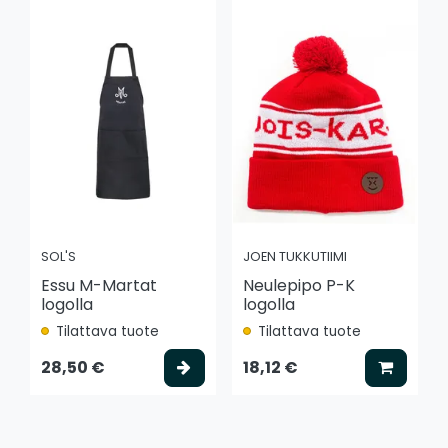
SOL'S
JOEN TUKKUTIIMI
Essu M-Martat
Neulepipo P-K
logolla
logolla
Tilattava tuote
Tilattava tuote
Valitse vaihtoehto
Lisää k
28,50 €
18,12 €