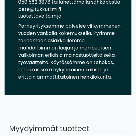
050 582 3878 tai lähettämällä sähköpostia
pete@tukkutiimi.fi
Luotettava toimija
Perheyrityksemme palvelee yli kymmenen
vuoden vankalla kokemuksella. Pyrimme
tarjoamaan asiakkaillemme
mahdollisimman laajan ja monipuolisen
valikoiman erilaisia mainostuotteita sekä
työvaatteita. Käytössämme on tehokas,
laadukas sekä nykyaikainen kalusto ja
erittäin ammattitaitoinen henkilökunta.
Myydyimmät tuotteet