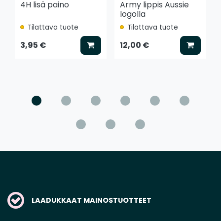
4H lisä paino
Army lippis Aussie
logolla
Tilattava tuote
Tilattava tuote
Lisää koriin
Lisää k
3,95 €
12,00 €
LAADUKKAAT MAINOSTUOTTEET