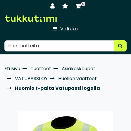
Siirry pääsisältöön
0
Valikko
Etusivu
Tuotteet
Asiakaskaupat
VATUPASSI OY
Huollon vaatteet
Huomio t-paita Vatupassi logolla