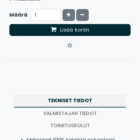
Kasvata määrää
Vähennä määrää
Määrä
Lisää koriin
TEKNISET TIEDOT
VALMISTAJAN TIEDOT
TOIMITUSKULUT
Materiaali: 100% teknistä polyesteriä