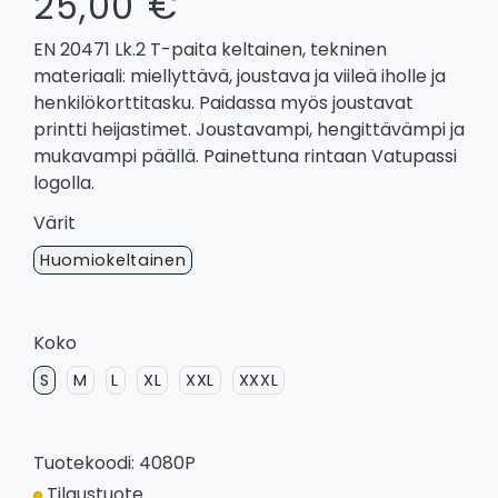
25,00 €
EN 20471 Lk.2 T-paita keltainen, tekninen
materiaali: miellyttävä, joustava ja viileä iholle ja
henkilökorttitasku. Paidassa myös joustavat
printti heijastimet. Joustavampi, hengittävämpi ja
mukavampi päällä. Painettuna rintaan Vatupassi
logolla.
Värit
Huomiokeltainen
Koko
S
M
L
XL
XXL
XXXL
Tuotekoodi: 4080P
Tilaustuote