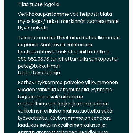
Tilaa tuote logolla
Verkkokaupastamme voit helposti tilata
myös logo / teksti merkinnät tuotteisiimme.
Hyvä palvelu
Toimitamme tuotteet aina mahdollisimman
nopeasti. Saat myös halutessasi
henkilökohtaista palvelua soittamalla p.
050 582 3878 tai lähettämällä sähköpostia
pete@tukkutiimi.fi
Luotettava toimija
Perheyrityksemme palvelee yli kymmenen
vuoden vankalla kokemuksella. Pyrimme
tarjoamaan asiakkaillemme
mahdollisimman laajan ja monipuolisen
valikoiman erilaisia mainostuotteita sekä
työvaatteita. Käytössämme on tehokas,
laadukas sekä nykyaikainen kalusto ja
erittäin ammattitaitoinen henkilökunta.