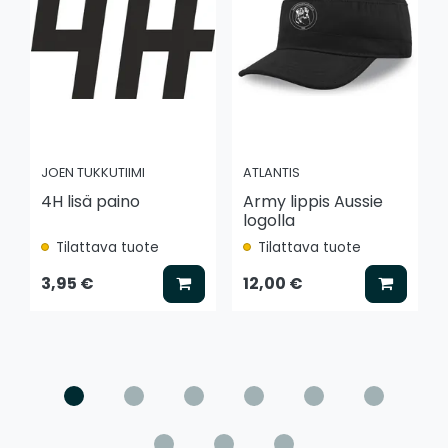
JOEN TUKKUTIIMI
ATLANTIS
4H lisä paino
Army lippis Aussie
logolla
Tilattava tuote
Tilattava tuote
Lisää koriin
Lisää k
3,95 €
12,00 €