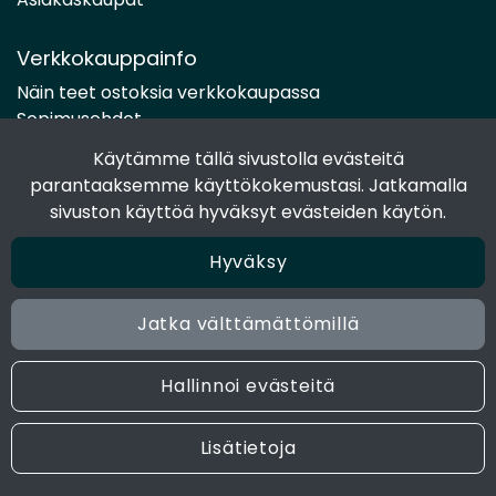
Verkkokauppainfo
Näin teet ostoksia verkkokaupassa
Sopimusehdot
Toimitustavat
Käytämme tällä sivustolla evästeitä
Maksutavat
parantaaksemme käyttökokemustasi. Jatkamalla
Tietosuojaseloste
sivuston käyttöä hyväksyt evästeiden käytön.
Hyväksy
Seuraa sosiaalisessa mediassa
Facebook
Jatka välttämättömillä
Instagram
Hallinnoi evästeitä
© 2024 Joen Tukkutiimi. All rights reserved. Site by
atFlow
Lisätietoja
Oy