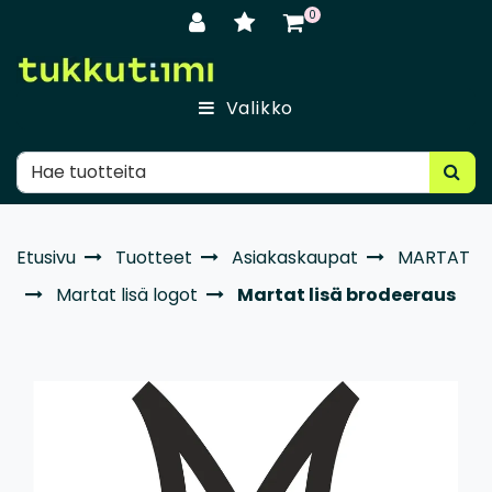
Siirry pääsisältöön
0
Valikko
Etusivu
Tuotteet
Asiakaskaupat
MARTAT
Martat lisä logot
Martat lisä brodeeraus