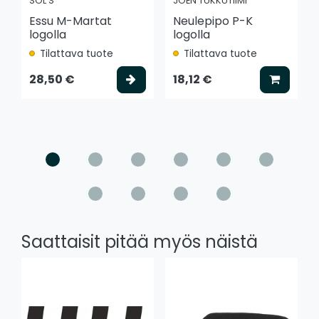
SOL'S
JOEN TUKKUTIIMI
Essu M-Martat
Neulepipo P-K
logolla
logolla
Tilattava tuote
Tilattava tuote
Valitse vaihtoehto
Lisää k
28,50 €
18,12 €
Saattaisit pitää myös näistä