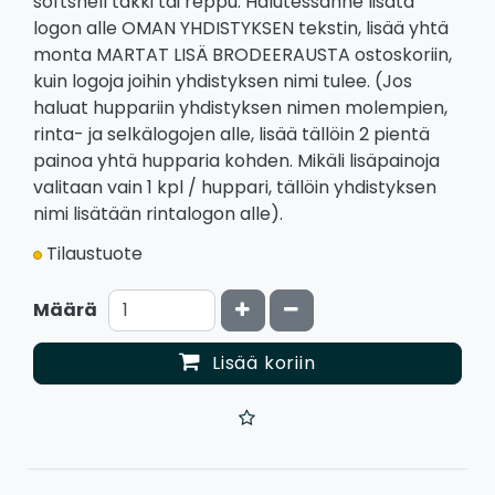
softshell takki tai reppu. Halutessanne lisätä
logon alle OMAN YHDISTYKSEN tekstin, lisää yhtä
monta MARTAT LISÄ BRODEERAUSTA ostoskoriin,
kuin logoja joihin yhdistyksen nimi tulee. (Jos
haluat huppariin yhdistyksen nimen molempien,
rinta- ja selkälogojen alle, lisää tällöin 2 pientä
painoa yhtä hupparia kohden. Mikäli lisäpainoja
valitaan vain 1 kpl / huppari, tällöin yhdistyksen
nimi lisätään rintalogon alle).
Tilaustuote
Kasvata määrää
Vähennä määrää
Määrä
Lisää koriin