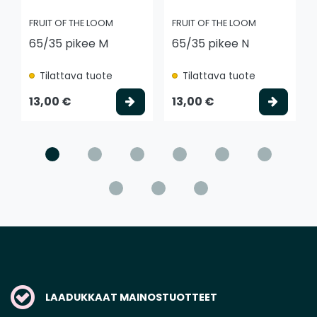
FRUIT OF THE LOOM
FRUIT OF THE LOOM
65/35 pikee M
65/35 pikee N
Tilattava tuote
Tilattava tuote
Valitse vaihtoehto
Valits
13,00 €
13,00 €
LAADUKKAAT MAINOSTUOTTEET