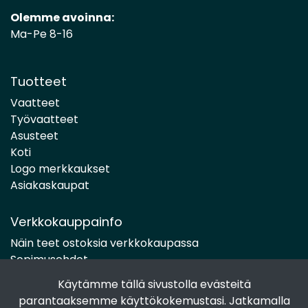
Olemme avoinna:
Ma-Pe 8-16
Tuotteet
Vaatteet
Työvaatteet
Asusteet
Koti
Logo merkkaukset
Asiakaskaupat
Verkkokauppainfo
Näin teet ostoksia verkkokaupassa
Sopimusehdot
Toimitustavat
Käytämme tällä sivustolla evästeitä
Maksutavat
parantaaksemme käyttökokemustasi. Jatkamalla