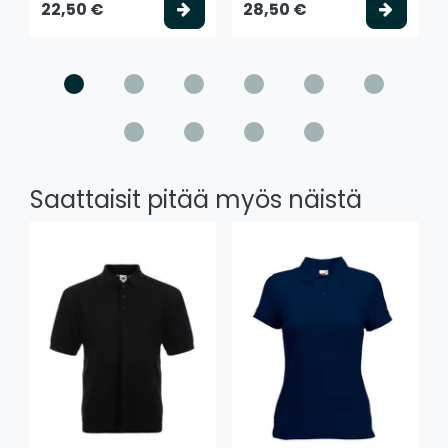
Valitse vaihtoehto
Valits
22,50 €
28,50 €
Saattaisit pitää myös näistä