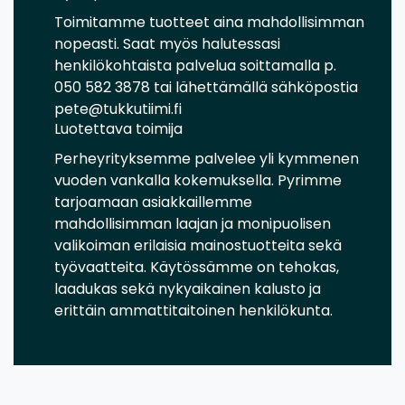
Toimitamme tuotteet aina mahdollisimman
nopeasti. Saat myös halutessasi
henkilökohtaista palvelua soittamalla p.
050 582 3878 tai lähettämällä sähköpostia
pete@tukkutiimi.fi
Luotettava toimija
Perheyrityksemme palvelee yli kymmenen
vuoden vankalla kokemuksella. Pyrimme
tarjoamaan asiakkaillemme
mahdollisimman laajan ja monipuolisen
valikoiman erilaisia mainostuotteita sekä
työvaatteita. Käytössämme on tehokas,
laadukas sekä nykyaikainen kalusto ja
erittäin ammattitaitoinen henkilökunta.