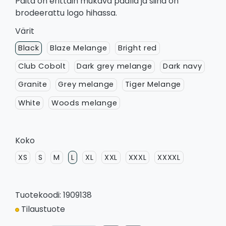
Paita on erittäin mukava päällä ja siinä on
brodeerattu logo hihassa.
Värit
Black
Blaze Melange
Bright red
Club Cobolt
Dark grey melange
Dark navy
Granite
Grey melange
Tiger Melange
White
Woods melange
Koko
XS
S
M
L
XL
XXL
XXXL
XXXXL
Tuotekoodi: 1909138
Tilaustuote