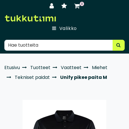
Siirry pääsisältöön
0
Valikko
Etusivu
Tuotteet
Vaatteet
Miehet
Tekniset paidat
Unify pikee paita M