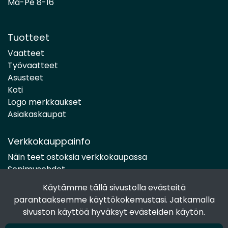
Ma-Pe 8-16
Tuotteet
Vaatteet
Työvaatteet
Asusteet
Koti
Logo merkkaukset
Asiakaskaupat
Verkkokauppainfo
Näin teet ostoksia verkkokaupassa
Sopimusehdot
Toimitustavat
Käytämme tällä sivustolla evästeitä
Maksutavat
parantaaksemme käyttökokemustasi. Jatkamalla
Tietosuojaseloste
sivuston käyttöä hyväksyt evästeiden käytön.