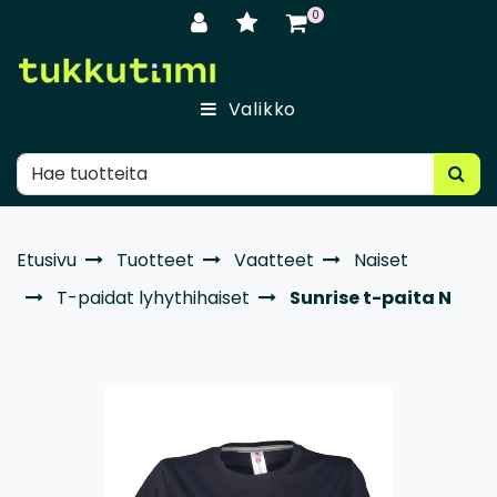
Siirry pääsisältöön
0
Valikko
Etusivu
Tuotteet
Vaatteet
Naiset
T-paidat lyhythihaiset
Sunrise t-paita N