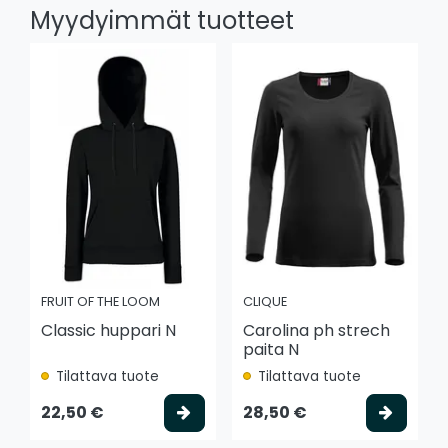
Myydyimmät tuotteet
FRUIT OF THE LOOM
CLIQUE
Classic huppari N
Carolina ph strech
paita N
Tilattava tuote
Tilattava tuote
Valitse vaihtoehto
Valits
22,50 €
28,50 €