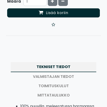
Kasvata määrää
Vähennä määrää
Määrä
Lisää koriin
TEKNISET TIEDOT
VALMISTAJAN TIEDOT
TOIMITUSKULUT
MITTATAULUKKO
100% puuvilla, meleeratussa harmaassa