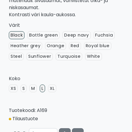
materiaali. Sivusaumat, vahvistetut olka- ja
niskasaumat.
Kontrasti väri kaula-aukossa.
Värit
Black
Bottle green
Deep navy
Fuchsia
Heather grey
Orange
Red
Royal blue
Steel
Sunflower
Turquoise
White
Koko
XS
S
M
L
XL
Tuotekoodi: A169
Tilaustuote