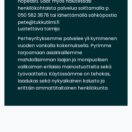
nopeasti. Saat myös halutessasi
henkilökohtaista palvelua soittamalla p.
050 582 3878 tai lähettämällä sähköpostia
pete@tukkutiimi.fi
Luotettava toimija
Perheyrityksemme palvelee yli kymmenen
vuoden vankalla kokemuksella. Pyrimme
tarjoamaan asiakkaillemme
mahdollisimman laajan ja monipuolisen
valikoiman erilaisia mainostuotteita sekä
työvaatteita. Käytössämme on tehokas,
laadukas sekä nykyaikainen kalusto ja
erittäin ammattitaitoinen henkilökunta.