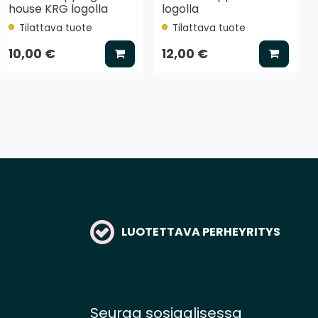
house KRG logolla
logolla
Tilattava tuote
Tilattava tuote
tse vaihtoehto
Lisää koriin
Lisää k
10,00 €
12,00 €
LUOTETTAVA PERHEYRITYS
Seuraa sosiaalisessa