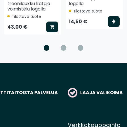
treenilaukku Kataja
logolla
voimistelu logolla
Tilattava tuote
Tilattava tuote
ää koriin
Vali
14,50 €
Lisää koriin
43,00 €
TITAITOISTA PALVELUA
LAAJA VALIKOIMA
Verkkokauppainfo