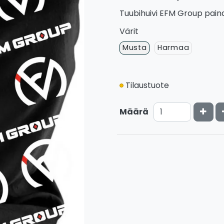
Tuubihuivi EFM Group paina
Värit
Musta
Harmaa
Tilaustuote
Kasv
Määrä