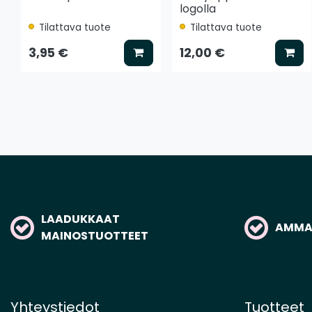
logolla
Tilattava tuote
Tilattava tuote
Lisää koriin
Lis
3,95 €
12,00 €
LAADUKKAAT
AMMAT
MAINOSTUOTTEET
Yhteystiedot
Tuotteet