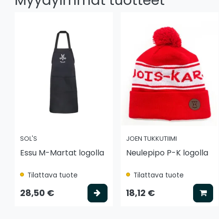
Myydyimmät tuotteet
SOL'S
JOEN TUKKUTIIMI
Essu M-Martat logolla
Neulepipo P-K logolla
Tilattava tuote
Tilattava tuote
Valitse vaihtoehto
Lis
28,50 €
18,12 €