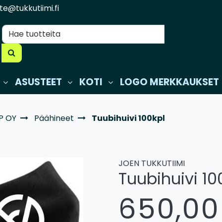
te@tukkutiimi.fi
ASUSTEET
KOTI
LOGO MERKKAUKSET
P OY
Päähineet
Tuubihuivi 100kpl
JOEN TUKKUTIIMI
Tuubihuivi 10
650,00