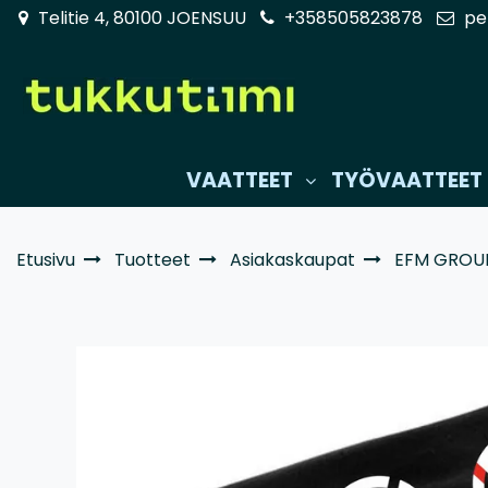
Siirry pääsisältöön
Telitie 4, 80100 JOENSUU
+358505823878
pe
VAATTEET
TYÖVAATTEET
Etusivu
Tuotteet
Asiakaskaupat
EFM GROU