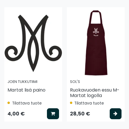
JOEN TUKKUTIIMI
SOL'S
Martat lisä paino
Ruokavuoden essu M-
Martat logolla
Tilattava tuote
Tilattava tuote
ää koriin
Lisää koriin
Vali
4,00 €
28,50 €