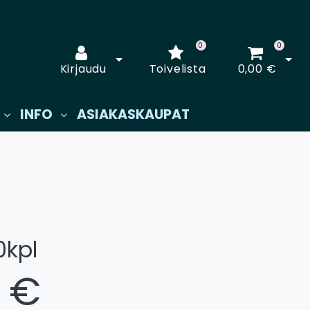
0
0
Avaa kirjautuminen
Avaa
Kirjaudu
Toivelista
0,00 €
INFO
ASIAKASKAUPAT
0kpl
 €