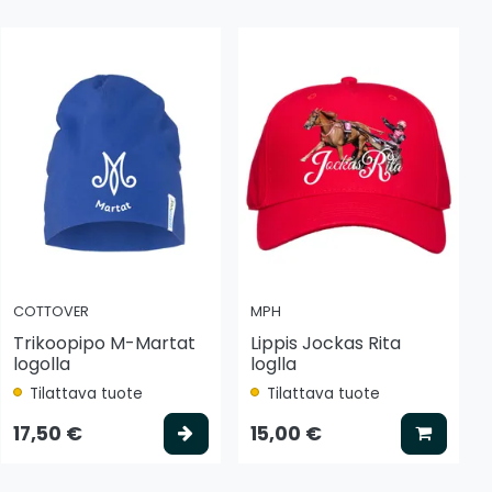
COTTOVER
MPH
Trikoopipo M-Martat
Lippis Jockas Rita
logolla
loglla
Tilattava tuote
Tilattava tuote
tse vaihtoehto
Valitse vaihtoehto
Lisää k
17,50 €
15,00 €