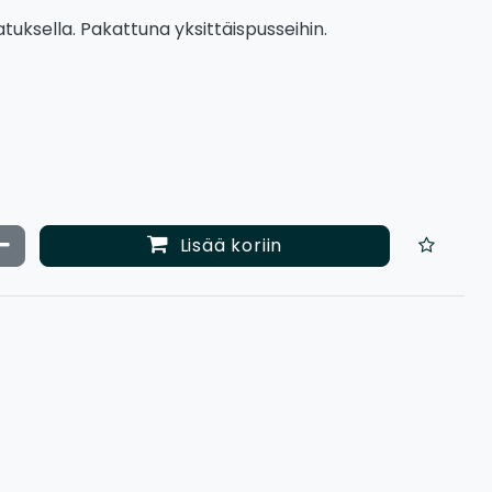
tuksella. Pakattuna yksittäispusseihin.
ata määrää
Vähennä määrää
Lisää koriin