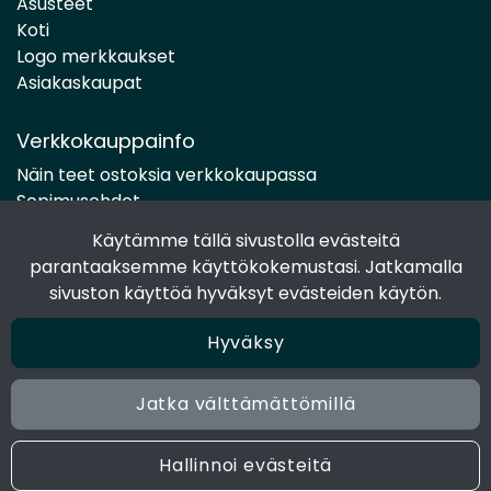
Asusteet
Koti
Logo merkkaukset
Asiakaskaupat
Verkkokauppainfo
Näin teet ostoksia verkkokaupassa
Sopimusehdot
Toimitustavat
Käytämme tällä sivustolla evästeitä
Maksutavat
parantaaksemme käyttökokemustasi. Jatkamalla
Tietosuojaseloste
sivuston käyttöä hyväksyt evästeiden käytön.
Hyväksy
Seuraa sosiaalisessa mediassa
Facebook
Jatka välttämättömillä
Instagram
Hallinnoi evästeitä