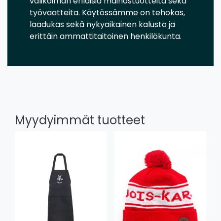
valikoiman erilaisia mainostuotteita sekä
työvaatteita. Käytössämme on tehokas,
laadukas sekä nykyaikainen kalusto ja
erittäin ammattitaitoinen henkilökunta.
Myydyimmät tuotteet