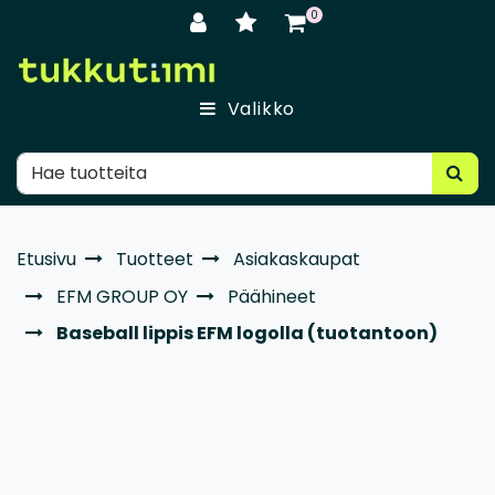
Siirry pääsisältöön
0
Valikko
Etusivu
Tuotteet
Asiakaskaupat
EFM GROUP OY
Päähineet
Baseball lippis EFM logolla (tuotantoon)