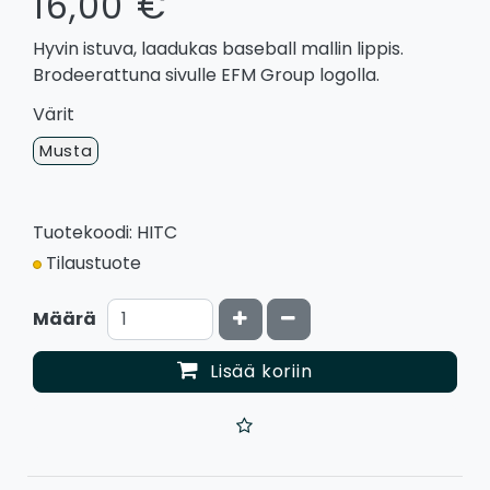
16,00 €
Hyvin istuva, laadukas baseball mallin lippis.
Brodeerattuna sivulle EFM Group logolla.
Värit
Musta
Tuotekoodi: HITC
Tilaustuote
Kasvata määrää
Vähennä määrää
Määrä
Lisää koriin