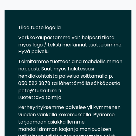
Tilaa tuote logolla
Verkkokaupastamme voit helposti tilata
myös logo / teksti merkinnät tuotteisiimme.
Hyvä palvelu
Toimitamme tuotteet aina mahdollisimman
nopeasti. Saat myös halutessasi
henkilökohtaista palvelua soittamalla p.
050 582 3878 tai lähettämällä sähköpostia
pete@tukkutiimi.fi
Luotettava toimija
Perheyrityksemme palvelee yli kymmenen
vuoden vankalla kokemuksella. Pyrimme
tarjoamaan asiakkaillemme
mahdollisimman laajan ja monipuolisen