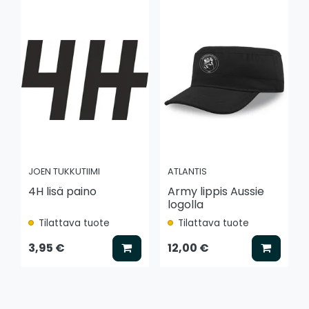
JOEN TUKKUTIIMI
ATLANTIS
4H lisä paino
Army lippis Aussie
logolla
Tilattava tuote
Tilattava tuote
Lisää koriin
Lisää k
3,95 €
12,00 €