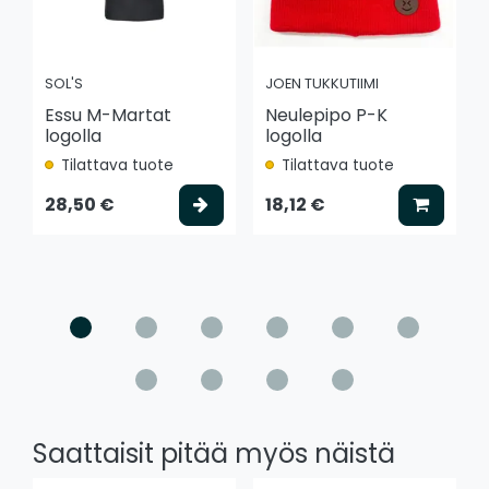
SOL'S
JOEN TUKKUTIIMI
Essu M-Martat
Neulepipo P-K
logolla
logolla
Tilattava tuote
Tilattava tuote
Valitse vaihtoehto
Lisää k
28,50 €
18,12 €
Saattaisit pitää myös näistä