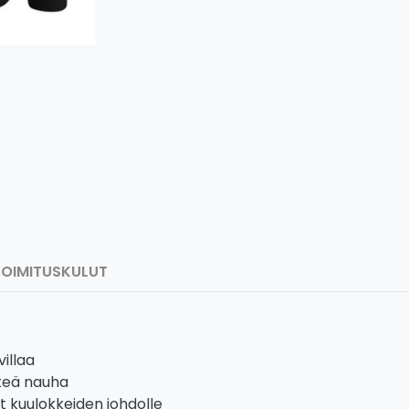
TOIMITUSKULUT
illaa
tteä nauha
it kuulokkeiden johdolle