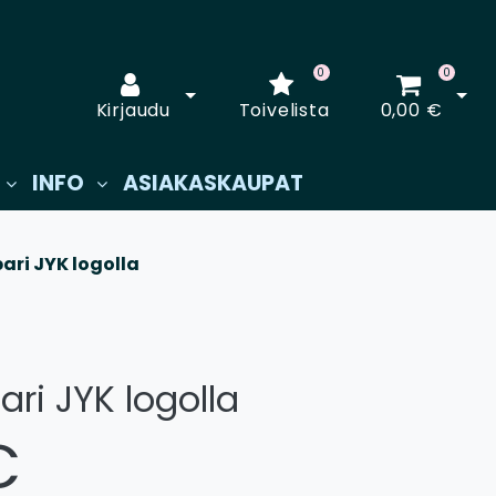
0
0
Avaa kirjautuminen
Avaa
Kirjaudu
Toivelista
0,00 €
INFO
ASIAKASKAUPAT
ari JYK logolla
ri JYK logolla
€