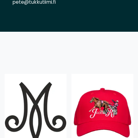
pete@tukkutiimi.fi