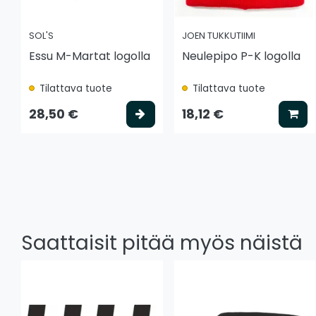
SOL'S
JOEN TUKKUTIIMI
Essu M-Martat logolla
Neulepipo P-K logolla
Tilattava tuote
Tilattava tuote
Valitse vaihtoehto
Lis
28,50 €
18,12 €
Saattaisit pitää myös näistä