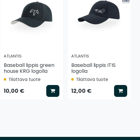
ATLANTIS
ATLANTIS
Baseball lippis green
Baseball lippis ITIS
house KRG logolla
logolla
Tilattava tuote
Tilattava tuote
tse vaihtoehto
Lisää koriin
Lisää k
10,00 €
12,00 €