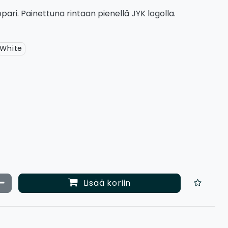
ari. Painettuna rintaan pienellä JYK logolla.
White
ata määrää
Vähennä määrää
Lisää koriin