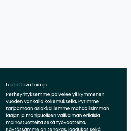
Luotettava toimija
Perheyrityksemme palvelee yli kymmenen
vuoden vankalla kokemuksella. Pyrimme
tarjoamaan asiakkaillemme mahdollisimman
laajan ja monipuolisen valikoiman erilaisia
mainostuotteita sekä työvaatteita.
Käytössämme on tehokas, laadukas sekä