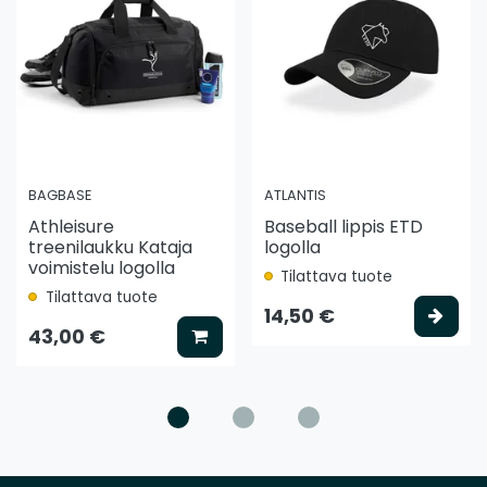
BAGBASE
ATLANTIS
Athleisure
Baseball lippis ETD
treenilaukku Kataja
logolla
voimistelu logolla
Tilattava tuote
Tilattava tuote
ää koriin
Vali
14,50 €
Lisää koriin
43,00 €