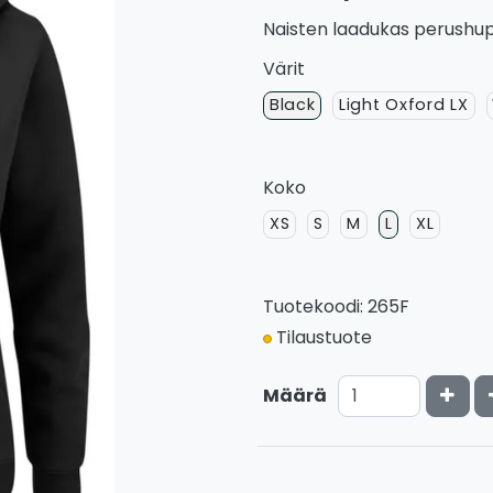
Naisten laadukas perushupp
Värit
Black
Light Oxford LX
Koko
XS
S
M
L
XL
Tuotekoodi: 265F
Tilaustuote
Kasv
Määrä