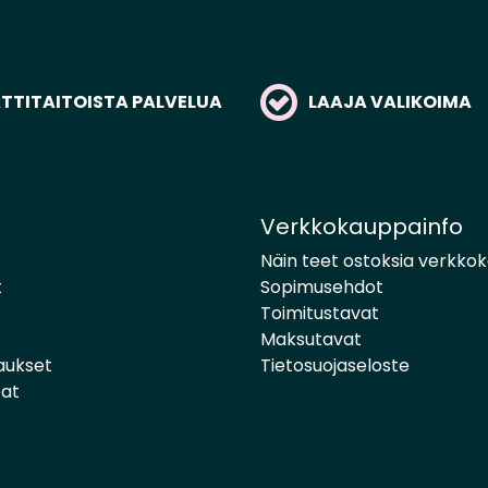
TITAITOISTA PALVELUA
LAAJA VALIKOIMA
Verkkokauppainfo
Näin teet ostoksia verkko
t
Sopimusehdot
Toimitustavat
Maksutavat
aukset
Tietosuojaseloste
pat