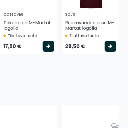
COTTOVER
SOL'S
Trikoopipo M-Martat
Ruokavuoden essu M-
logolla
Martat logolla
Tilattava tuote
Tilattava tuote
 koriin
Valitse vaihtoehto
Valits
17,50 €
28,50 €