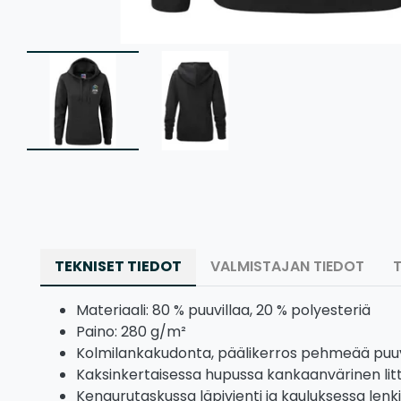
TEKNISET TIEDOT
VALMISTAJAN TIEDOT
Materiaali: 80 % puuvillaa, 20 % polyesteriä
Paino: 280 g/m²
Kolmilankakudonta, päälikerros pehmeää puuv
Kaksinkertaisessa hupussa kankaanvärinen li
Kengurutaskussa läpivienti ja kauluksessa lenk