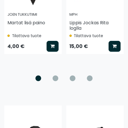
JOEN TUKKUTIIMI
MPH
Martat lisä paino
Lippis Jockas Rita
loglla
Tilattava tuote
Tilattava tuote
ää koriin
Lisää koriin
Lisää
4,00 €
15,00 €