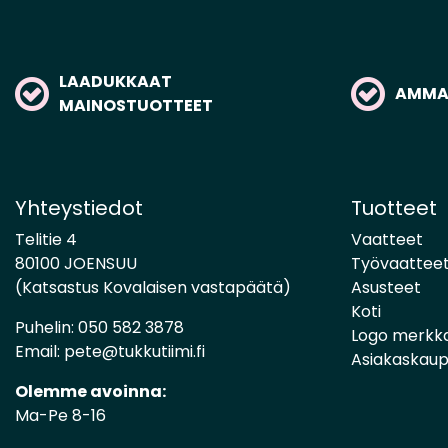
LAADUKKAAT
AMMAT
MAINOSTUOTTEET
Yhteystiedot
Tuotteet
Telitie 4
Vaatteet
80100 JOENSUU
Työvaattee
(Katsastus Kovalaisen vastapäätä)
Asusteet
Koti
Puhelin:
050 582 3878
Logo merkk
Email:
pete@tukkutiimi.fi
Asiakaskau
Olemme avoinna:
Ma-Pe 8-16