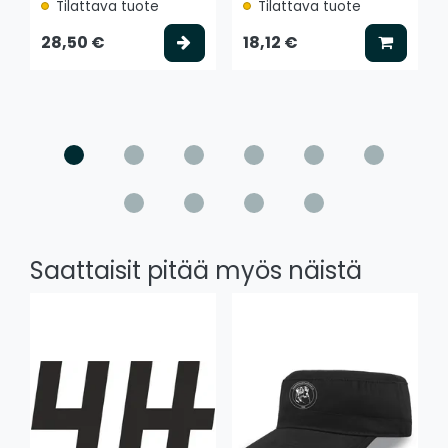
Tilattava tuote
Tilattava tuote
Valitse vaihtoehto
Lisää k
28,50 €
18,12 €
Saattaisit pitää myös näistä