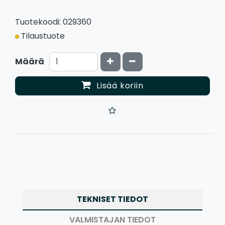
Tuotekoodi: 029360
Tilaustuote
Kasvata määrää
Vähennä määrää
Määrä
Lisää koriin
TEKNISET TIEDOT
VALMISTAJAN TIEDOT