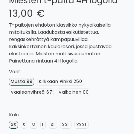
Miesten t-paita 4H logolla
13,00 €
T-paitojen ehdoton klassikko nykyaikaisella
mitoitukslla. Laadukasta esikutistettua,
rengaskehrättyä kampapuuvillaa.
Kaksinkertainen kaularesori, jossa joustavaa
elastaania. Miesten malli sivusaumaton.
Painettuna rintaan 4H logolla.
Värit
Musta 99
Kirkkaan Pinkki 250
Vaaleanvihreä 67
Valkoinen 00
Koko
XS
S
M
L
XL
XXL
XXXL