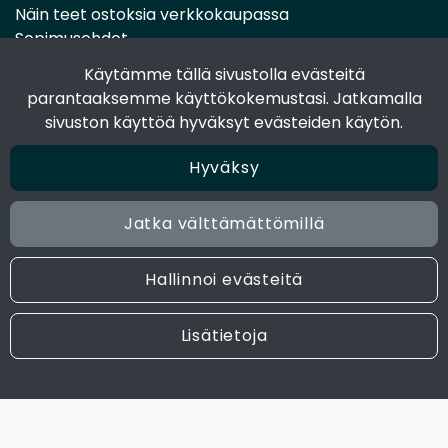
Näin teet ostoksia verkkokaupassa
Sopimusehdot
Toimitustavat
Käytämme tällä sivustolla evästeitä
Maksutavat
parantaaksemme käyttökokemustasi. Jatkamalla
Tietosuojaseloste
sivuston käyttöä hyväksyt evästeiden käytön.
Hyväksy
Seuraa sosiaalisessa mediassa
Facebook
Jatka välttämättömillä
Instagram
Hallinnoi evästeitä
© 2024 Joen Tukkutiimi. All rights reserved. Site by
atFlow
Lisätietoja
Oy