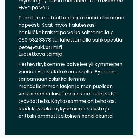
myös logo / teksti merkinnät tuotteisiimme.
Hyvä palvelu
Toimitamme tuotteet aina mahdollisimman
nopeasti. Saat myös halutessasi
henkilökohtaista palvelua soittamalla p.
050 582 3878 tai lähettämällä sähköpostia
pete@tukkutiimi.fi
Luotettava toimija
Perheyrityksemme palvelee yli kymmenen
vuoden vankalla kokemuksella. Pyrimme
tarjoamaan asiakkaillemme
mahdollisimman laajan ja monipuolisen
valikoiman erilaisia mainostuotteita sekä
työvaatteita. Käytössämme on tehokas,
laadukas sekä nykyaikainen kalusto ja
erittäin ammattitaitoinen henkilökunta.