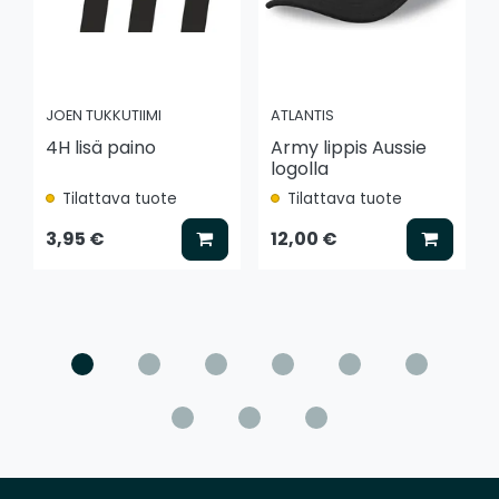
JOEN TUKKUTIIMI
ATLANTIS
4H lisä paino
Army lippis Aussie
logolla
Tilattava tuote
Tilattava tuote
Lisää koriin
Lisää k
3,95 €
12,00 €