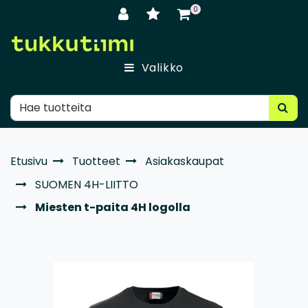
Siirry pääsisältöön
0
Valikko
Etusivu
Tuotteet
Asiakaskaupat
SUOMEN 4H-LIITTO
Miesten t-paita 4H logolla