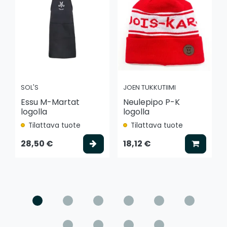
SOL'S
JOEN TUKKUTIIMI
Essu M-Martat
Neulepipo P-K
logolla
logolla
Tilattava tuote
Tilattava tuote
Valitse vaihtoehto
Lisää k
28,50 €
18,12 €