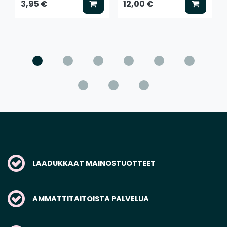
Lisää koriin
Lisää k
3,95 €
12,00 €
LAADUKKAAT MAINOSTUOTTEET
AMMATTITAITOISTA PALVELUA