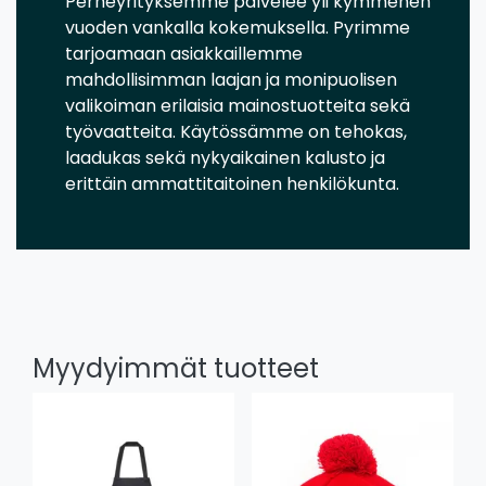
Perheyrityksemme palvelee yli kymmenen
vuoden vankalla kokemuksella. Pyrimme
tarjoamaan asiakkaillemme
mahdollisimman laajan ja monipuolisen
valikoiman erilaisia mainostuotteita sekä
työvaatteita. Käytössämme on tehokas,
laadukas sekä nykyaikainen kalusto ja
erittäin ammattitaitoinen henkilökunta.
Myydyimmät tuotteet