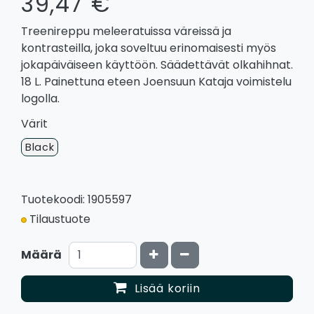
39,47 €
Treenireppu meleeratuissa väreissä ja
kontrasteilla, joka soveltuu erinomaisesti myös
jokapäiväiseen käyttöön. Säädettävät olkahihnat.
18 L. Painettuna eteen Joensuun Kataja voimistelu
logolla.
Värit
Black
Tuotekoodi: 1905597
Tilaustuote
Kasvata määrää
Vähennä määrää
Määrä
Lisää koriin