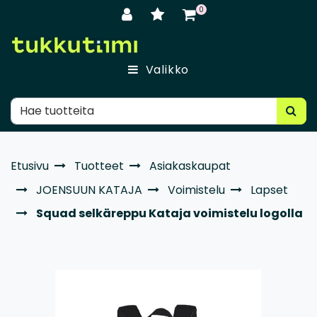
Siirry pääsisältöön
0
Valikko
Etusivu
Tuotteet
Asiakaskaupat
JOENSUUN KATAJA
Voimistelu
Lapset
Squad selkäreppu Kataja voimistelu logolla