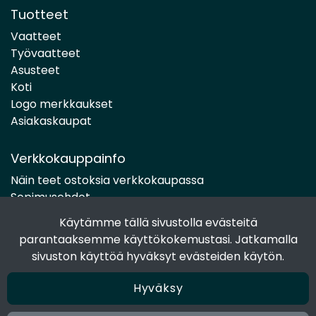
Tuotteet
Vaatteet
Työvaatteet
Asusteet
Koti
Logo merkkaukset
Asiakaskaupat
Verkkokauppainfo
Näin teet ostoksia verkkokaupassa
Sopimusehdot
Toimitustavat
Käytämme tällä sivustolla evästeitä
Maksutavat
parantaaksemme käyttökokemustasi. Jatkamalla
Tietosuojaseloste
sivuston käyttöä hyväksyt evästeiden käytön.
Hyväksy
Seuraa sosiaalisessa mediassa