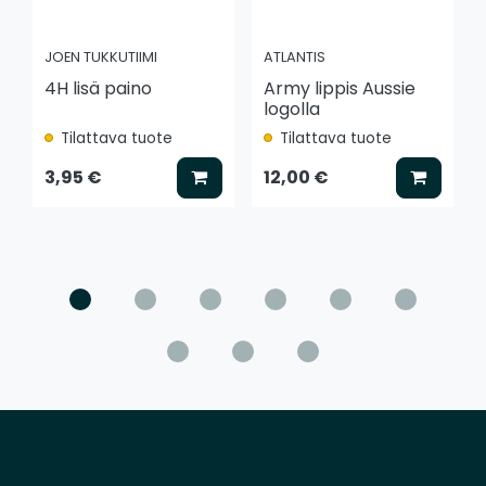
JOEN TUKKUTIIMI
ATLANTIS
4H lisä paino
Army lippis Aussie
logolla
Tilattava tuote
Tilattava tuote
Lisää koriin
Lisää k
3,95 €
12,00 €