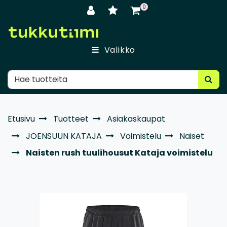
Siirry pääsisältöön
0
Valikko
Etusivu
Tuotteet
Asiakaskaupat
JOENSUUN KATAJA
Voimistelu
Naiset
Naisten rush tuulihousut Kataja voimistelu