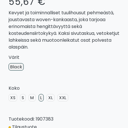
55,67 €
Kevyet ja toiminnalliset tuulihousut pehmeästä,
joustavasta woven-kankaasta, joka tarjoaa
erinomaista hengittävyyttä sekä
kosteudensiirtokykyä. Kaksi sivutaskua, vetoketjut
lahkeissa sekä muotoonleikatut osat polvesta
alaspäin.
Värit
Black
Koko
XS
S
M
L
XL
XXL
Tuotekoodi: 1907383
Tilaustuote