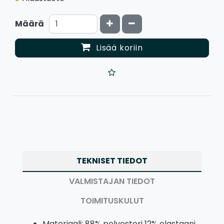
Kasvata määrää
Vähennä määrää
Määrä
Lisää koriin
TEKNISET TIEDOT
VALMISTAJAN TIEDOT
TOIMITUSKULUT
Materiaali: 88% polyesteri 12% elastaani