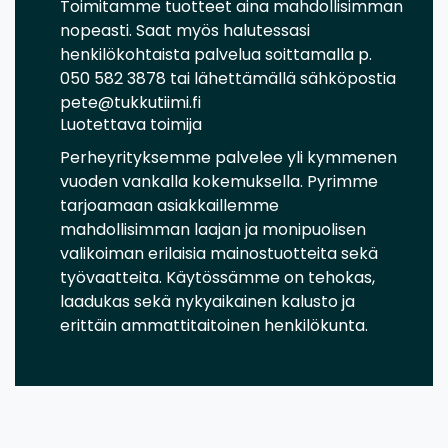
Toimitamme tuotteet aina mahdollisimman
nopeasti. Saat myös halutessasi
henkilökohtaista palvelua soittamalla p.
050 582 3878 tai lähettämällä sähköpostia
pete@tukkutiimi.fi
Luotettava toimija
Perheyrityksemme palvelee yli kymmenen
vuoden vankalla kokemuksella. Pyrimme
tarjoamaan asiakkaillemme
mahdollisimman laajan ja monipuolisen
valikoiman erilaisia mainostuotteita sekä
työvaatteita. Käytössämme on tehokas,
laadukas sekä nykyaikainen kalusto ja
erittäin ammattitaitoinen henkilökunta.