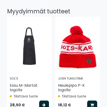
Myydyimmät tuotteet
SOL'S
JOEN TUKKUTIIMI
Essu M-Martat
Neulepipo P-K
logolla
logolla
Tilattava tuote
Tilattava tuote
Valitse vaihtoehto
Lisää k
28,50 €
18,12 €