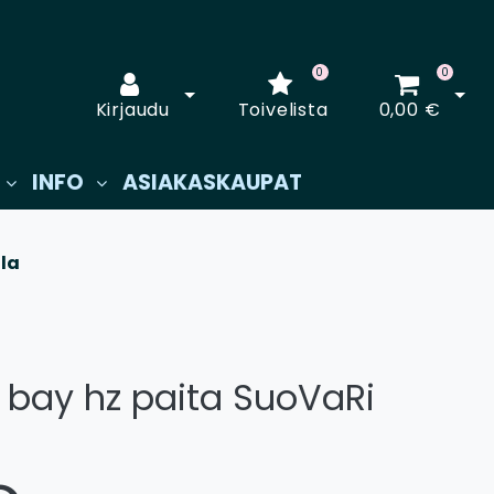
0
0
Avaa kirjautuminen
Avaa
Kirjaudu
Toivelista
0,00 €
INFO
ASIAKASKAUPAT
lla
 bay hz paita SuoVaRi