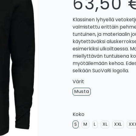
63,50 
Klassinen lyhyellä vetoketj
valmistettu erittäin pehme
tuntuinen, ja materiaalin j
käytettäväksi aluskerrokse
esimerkiksi ulkoiltaessa. Ma
miellyttävän tuntuisena ko
myötäilemään kehoa. Edess
selkään SuoVaRi logolla.
Värit
Musta
Koko
S
M
L
XL
XXL
XX