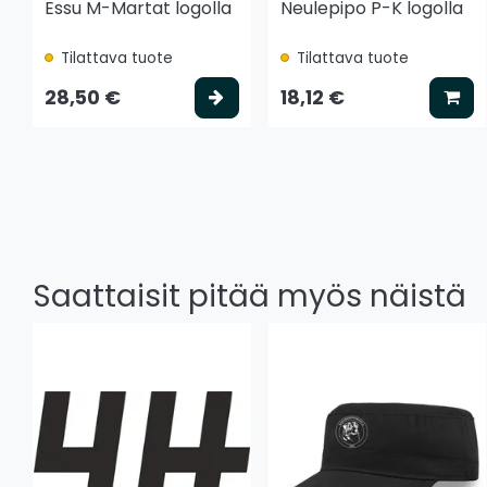
Essu M-Martat logolla
Neulepipo P-K logolla
Tilattava tuote
Tilattava tuote
Valitse vaihtoehto
Lis
28,50 €
18,12 €
Saattaisit pitää myös näistä