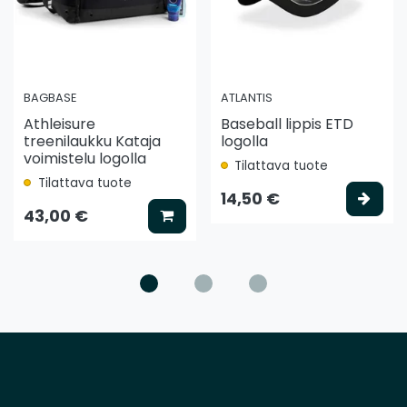
BAGBASE
ATLANTIS
Athleisure
Baseball lippis ETD
treenilaukku Kataja
logolla
voimistelu logolla
Tilattava tuote
Tilattava tuote
ää koriin
Vali
14,50 €
Lisää koriin
43,00 €