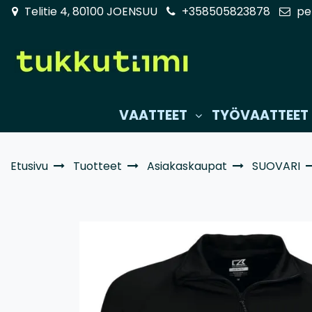
Siirry pääsisältöön
Telitie 4, 80100 JOENSUU
+358505823878
pe
VAATTEET
TYÖVAATTEET
Etusivu
Tuotteet
Asiakaskaupat
SUOVARI