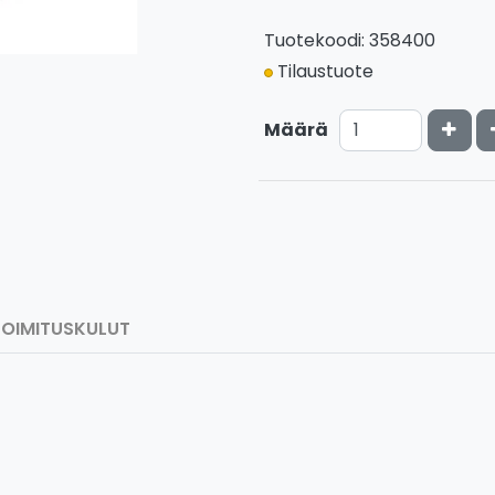
Tuotekoodi: 358400
Tilaustuote
Kasv
Määrä
TOIMITUSKULUT