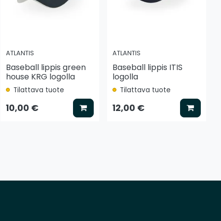
ATLANTIS
ATLANTIS
Baseball lippis green
Baseball lippis ITIS
house KRG logolla
logolla
Tilattava tuote
Tilattava tuote
tse vaihtoehto
Lisää koriin
Lisää k
10,00 €
12,00 €