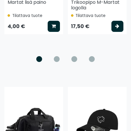
Martat lisä paino
Trikoopipo M-Martat
logolla
Tilattava tuote
Tilattava tuote
ää koriin
Lisää koriin
Vali
4,00 €
17,50 €