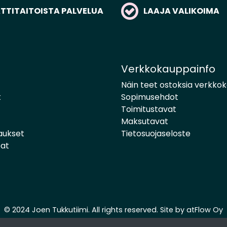
TITAITOISTA PALVELUA
LAAJA VALIKOIMA
Verkkokauppainfo
Näin teet ostoksia verkko
t
Sopimusehdot
Toimitustavat
Maksutavat
aukset
Tietosuojaseloste
pat
© 2024 Joen Tukkutiimi. All rights reserved. Site by
atFlow Oy