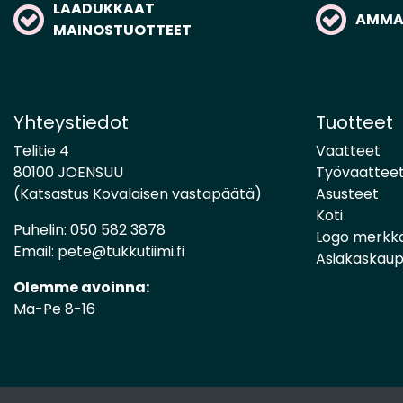
LAADUKKAAT
AMMAT
MAINOSTUOTTEET
Yhteystiedot
Tuotteet
Telitie 4
Vaatteet
80100 JOENSUU
Työvaattee
(Katsastus Kovalaisen vastapäätä)
Asusteet
Koti
Puhelin:
050 582 3878
Logo merkk
Email:
pete@tukkutiimi.fi
Asiakaskau
Olemme avoinna:
Ma-Pe 8-16