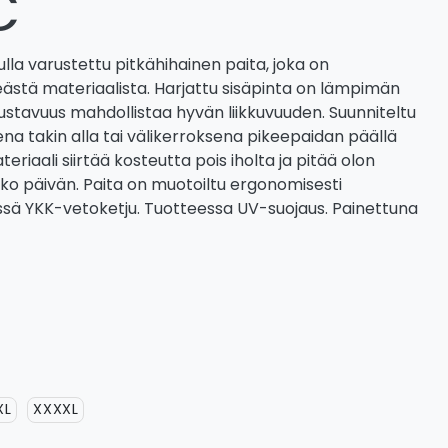
€
ulla varustettu pitkähihainen paita, joka on
ästä materiaalista. Harjattu sisäpinta on lämpimän
oustavuus mahdollistaa hyvän liikkuvuuden. Suunniteltu
na takin alla tai välikerroksena pikeepaidan päällä
teriaali siirtää kosteutta pois iholta ja pitää olon
ko päivän. Paita on muotoiltu ergonomisesti
ä YKK-vetoketju. Tuotteessa UV-suojaus. Painettuna
XL
XXXXL