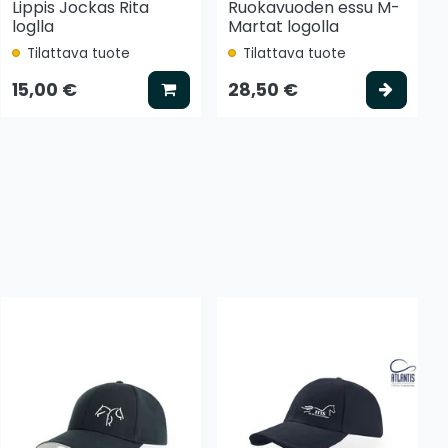
Lippis Jockas Rita
Ruokavuoden essu M-
loglla
Martat logolla
Tilattava tuote
Tilattava tuote
tse vaihtoehto
Lisää koriin
Valits
15,00 €
28,50 €