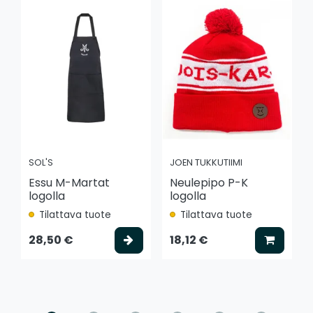
SOL'S
JOEN TUKKUTIIMI
Essu M-Martat
Neulepipo P-K
logolla
logolla
Tilattava tuote
Tilattava tuote
Valitse vaihtoehto
Lisää k
28,50 €
18,12 €