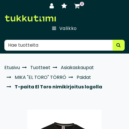
Siirry pääsisältöön
0
Valikko
Etusivu
Tuotteet
Asiakaskaupat
MIKA "EL TORO" TÖRRÖ
Paidat
T-paita El Toro nimikirjoitus logolla