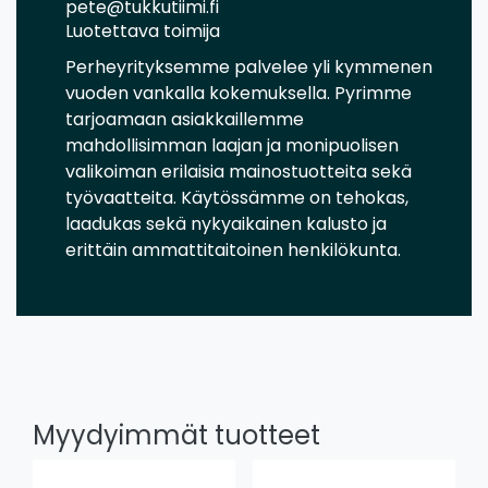
pete@tukkutiimi.fi
Luotettava toimija
Perheyrityksemme palvelee yli kymmenen
vuoden vankalla kokemuksella. Pyrimme
tarjoamaan asiakkaillemme
mahdollisimman laajan ja monipuolisen
valikoiman erilaisia mainostuotteita sekä
työvaatteita. Käytössämme on tehokas,
laadukas sekä nykyaikainen kalusto ja
erittäin ammattitaitoinen henkilökunta.
Myydyimmät tuotteet