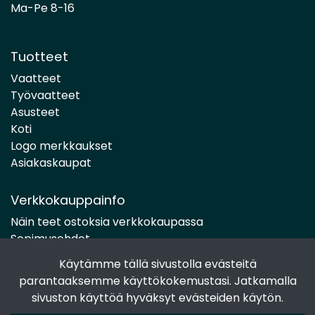
Ma-Pe 8-16
Tuotteet
Vaatteet
Työvaatteet
Asusteet
Koti
Logo merkkaukset
Asiakaskaupat
Verkkokauppainfo
Näin teet ostoksia verkkokaupassa
Sopimusehdot
Toimitustavat
Käytämme tällä sivustolla evästeitä
Maksutavat
parantaaksemme käyttökokemustasi. Jatkamalla
Tietosuojaseloste
sivuston käyttöä hyväksyt evästeiden käytön.