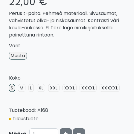
22,00 €
Perus t-paita. Pehmeä materiaali. Sivusaumat,
vahvistetut olka- ja niskasaumat. Kontrasti väri
kaula-aukossa. El Toro logo nimikirjoituksella
painettuna rintaan.
Värit
Musta
Koko
S
M
L
XL
XXL
XXXL
XXXXL
XXXXXL
Tuotekoodi: A168
Tilaustuote
Kasvata määrää
Vähennä määrää
Määrä