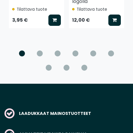
logolla
Tilattava tuote
Tilattava tuote
Lisää koriin
Lisää k
3,95 €
12,00 €
LAADUKKAAT MAINOSTUOTTEET