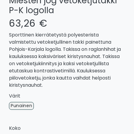
Miesten jog vetoketjutakki
P-K logolla
63,26 €
Sporttinen kierrätetystä polyesterista
valmistettu vetoketjullinen takki painettuna
Pohjois-Karjala logolla. Takissa on raglanhihat ja
kauluksessa kaksiväriset kiristysnauhat. Takissa
on vetoketjukiinnitys ja kaksi vetoketjullista
etutaskua kontrastivetimillä. Kauluksessa
piilovetoketju, jonka kautta vaihdat helposti
kiristysnauhat.
Värit
Punainen
Koko