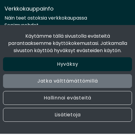
Verkkokauppainfo
Näin teet ostoksia verkkokaupassa
Sopimusehdot
Toimitustavat
Käytämme tällä sivustolla evästeitä
Maksutavat
parantaaksemme käyttökokemustasi. Jatkamalla
Tietosuojaseloste
sivuston käyttöä hyväksyt evästeiden käytön.
Hyväksy
Seuraa sosiaalisessa mediassa
Facebook
Jatka välttämättömillä
Instagram
Hallinnoi evästeitä
© 2024 Joen Tukkutiimi. All rights reserved. Site by
atFlow
Lisätietoja
Oy