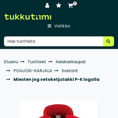
Siirry pääsisältöön
0
Valikko
Etusivu
Tuotteet
Asiakaskaupat
POHJOIS-KARJALA
Svetarit
Miesten jog vetoketjutakki P-K logolla