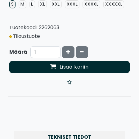
S
M
L
XL
XXL
XXXL
XXXXL
XXXXXL
Tuotekoodi: 2262063
Tilaustuote
Kasvata määrää
Vähennä määrää
Määrä
Lisää koriin
TEKNISET TIEDOT