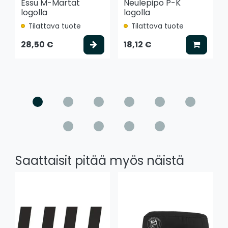
Essu M-Martat
Neulepipo P-K
logolla
logolla
Tilattava tuote
Tilattava tuote
Valitse vaihtoehto
Lisää k
28,50 €
18,12 €
Saattaisit pitää myös näistä