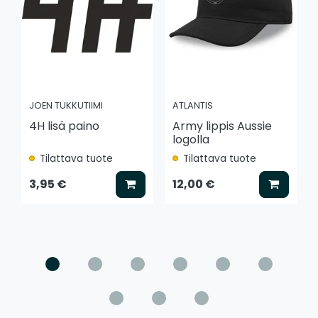
JOEN TUKKUTIIMI
ATLANTIS
4H lisä paino
Army lippis Aussie
logolla
Tilattava tuote
Tilattava tuote
Lisää koriin
Lisää k
3,95 €
12,00 €