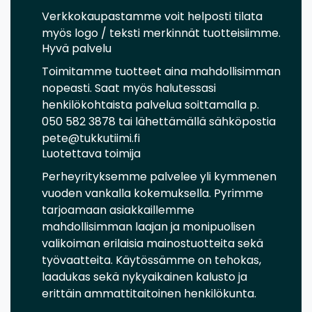
Verkkokaupastamme voit helposti tilata
myös logo / teksti merkinnät tuotteisiimme.
Hyvä palvelu
Toimitamme tuotteet aina mahdollisimman
nopeasti. Saat myös halutessasi
henkilökohtaista palvelua soittamalla p.
050 582 3878 tai lähettämällä sähköpostia
pete@tukkutiimi.fi
Luotettava toimija
Perheyrityksemme palvelee yli kymmenen
vuoden vankalla kokemuksella. Pyrimme
tarjoamaan asiakkaillemme
mahdollisimman laajan ja monipuolisen
valikoiman erilaisia mainostuotteita sekä
työvaatteita. Käytössämme on tehokas,
laadukas sekä nykyaikainen kalusto ja
erittäin ammattitaitoinen henkilökunta.