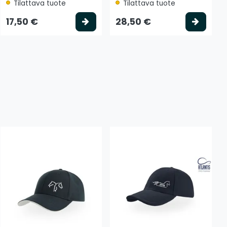
Tilattava tuote
Tilattava tuote
 koriin
Valitse vaihtoehto
Valits
17,50 €
28,50 €