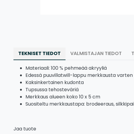
TEKNISET TIEDOT
VALMISTAJAN TIEDOT
Materiaali: 100 % pehmeää akryyliä
Edessä puuvillatwill-lappu merkkausta varten
Kaksinkertainen kudonta
Tupsussa tehosteväriä
Merkkaus alueen koko 10 x 5 cm
Suositeltu merkkaustapa: brodeeraus, silkkipa
Jaa tuote