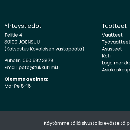
Yhteystiedot
Tuotteet
Telitie 4
Vaatteet
80100 JOENSUU
Työvaattee
(Katsastus Kovalaisen vastapäätä)
Asusteet
Koti
Puhelin:
050 582 3878
Logo merkk
Email:
pete@tukkutiimi.fi
Asiakaskau
Olemme avoinna:
Ma-Pe 8-16
Käytämme tällä sivustolla evästeitä