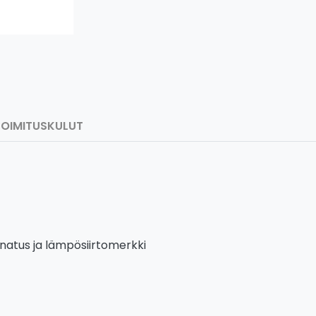
TOIMITUSKULUT
inatus ja lämpösiirtomerkki