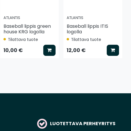
ATLANTIS
ATLANTIS
Baseball lippis green
Baseball lippis ITIS
house KRG logolla
logolla
Tilattava tuote
Tilattava tuote
tse vaihtoehto
Lisää koriin
Lisää k
10,00 €
12,00 €
LUOTETTAVA PERHEYRITYS