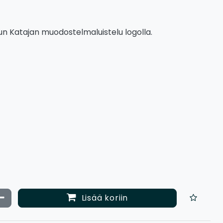
 Katajan muodostelmaluistelu logolla.
ata määrää
Vähennä määrää
Lisää koriin