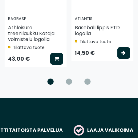
BAGBASE
ATLANTIS
Athleisure
Baseball lippis ETD
treenilaukku Kataja
logolla
voimistelu logolla
Tilattava tuote
Tilattava tuote
ää koriin
Vali
14,50 €
Lisää koriin
43,00 €
TITAITOISTA PALVELUA
LAAJA VALIKOIMA