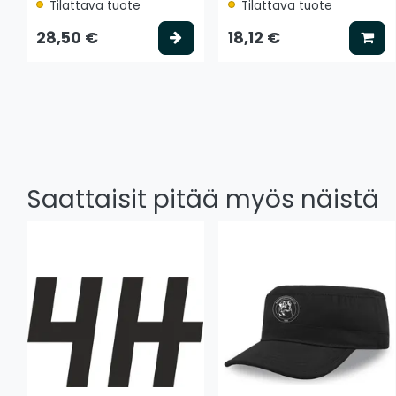
Tilattava tuote
Tilattava tuote
Valitse vaihtoehto
Lis
28,50 €
18,12 €
Saattaisit pitää myös näistä