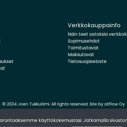
Verkkokauppainfo
Näin teet ostoksia verkko
t
Sopimusehdot
Toimitustavat
Maksutavat
aukset
Tietosuojaseloste
pat
© 2024 Joen Tukkutiimi. All rights reserved. Site by
atFlow Oy
 parantaaksemme käyttökokemustasi. Jatkamalla sivuston