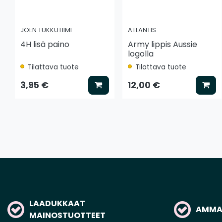
JOEN TUKKUTIIMI
ATLANTIS
4H lisä paino
Army lippis Aussie
logolla
Tilattava tuote
Tilattava tuote
Lisää koriin
Lis
3,95 €
12,00 €
LAADUKKAAT
AMMAT
MAINOSTUOTTEET