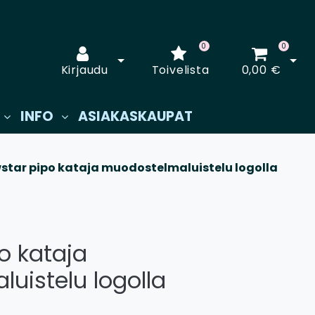
0
0
Avaa kirjautuminen
Avaa
Kirjaudu
Toivelista
0,00 €
INFO
ASIAKASKAUPAT
star pipo kataja muodostelmaluistelu logolla
o kataja
uistelu logolla