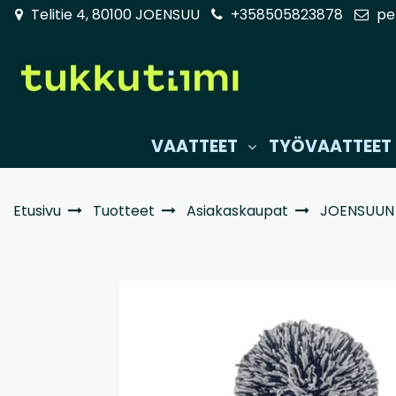
Siirry pääsisältöön
Telitie 4, 80100 JOENSUU
+358505823878
pe
VAATTEET
TYÖVAATTEET
Etusivu
Tuotteet
Asiakaskaupat
JOENSUUN