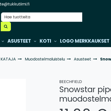
te@tukkutiimi.fi
ASUSTEET
KOTI
LOGO MERKKAUKSET
 KATAJA
Muodostelmaluistelu
Asusteet
Snow
BEECHFIELD
Snowstar pip
muodostelmal