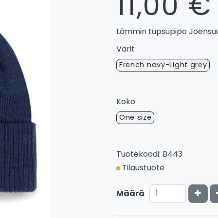
11,00 €
Lämmin tupsupipo Joensuun
Värit
French navy-Light grey
Koko
One size
Tuotekoodi: B443
Tilaustuote
Kasv
Määrä