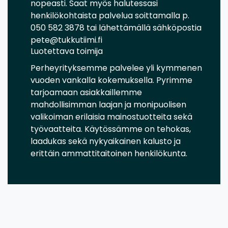
nopeasti. Saat myös halutessasi
henkilökohtaista palvelua soittamalla p.
050 582 3878 tai lähettämällä sähköpostia
pete@tukkutiimi.fi
Luotettava toimija
Perheyrityksemme palvelee yli kymmenen
vuoden vankalla kokemuksella. Pyrimme
tarjoamaan asiakkaillemme
mahdollisimman laajan ja monipuolisen
valikoiman erilaisia mainostuotteita sekä
työvaatteita. Käytössämme on tehokas,
laadukas sekä nykyaikainen kalusto ja
erittäin ammattitaitoinen henkilökunta.