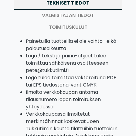
TEKNISET TIEDOT
VALMISTAJAN TIEDOT
TOIMITUSKULUT
Painetuilla tuotteilla ei ole vaihto- eikä
palautusoikeutta
Logo / teksti ja paino-ohjeet tulee
toimittaa sähköisenä osoitteeseen
pete@tukkutiimi.fi
Logo tulee toimittaa vektoroituna PDF
tai EPS tiedostona, värit CMYK
Ilmoita verkkokaupan antama
tilausnumero logon toimituksen
yhteydessä
Verkkokaupassa ilmoitetut
merkintähinnat koskevat Joen
Tukkutiimin kautta tilattuihin tuotteisiin
tehtäviä merkintöjä. Asiakkaan omiin