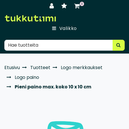
Siirry pääsisältöön
0
Valikko
Etusivu
Tuotteet
Logo merkkaukset
Logo paino
Pieni paino max. koko 10 x 10 cm