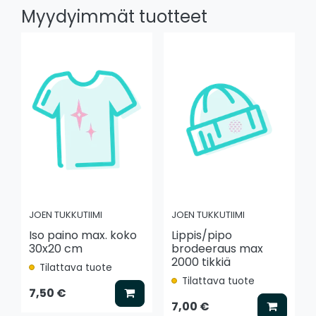
Myydyimmät tuotteet
JOEN TUKKUTIIMI
JOEN TUKKUTIIMI
Iso paino max. koko
Lippis/pipo
30x20 cm
brodeeraus max
2000 tikkiä
Tilattava tuote
Tilattava tuote
Lisää koriin
7,50 €
Lisää k
7,00 €