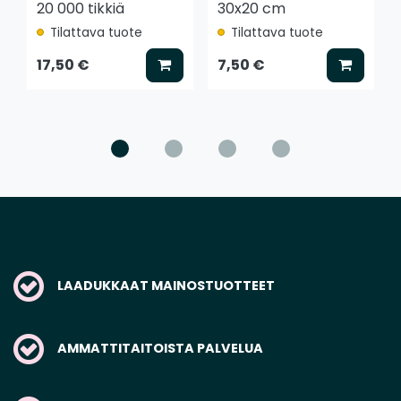
20 000 tikkiä
30x20 cm
Tilattava tuote
Tilattava tuote
Lisää koriin
Lisää k
17,50 €
7,50 €
LAADUKKAAT MAINOSTUOTTEET
AMMATTITAITOISTA PALVELUA