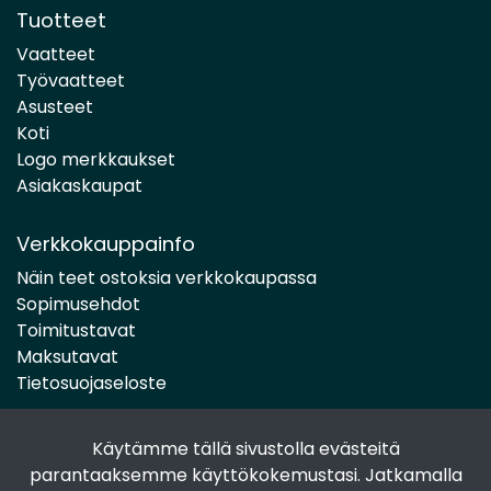
Tuotteet
Vaatteet
Työvaatteet
Asusteet
Koti
Logo merkkaukset
Asiakaskaupat
Verkkokauppainfo
Näin teet ostoksia verkkokaupassa
Sopimusehdot
Toimitustavat
Maksutavat
Tietosuojaseloste
Käytämme tällä sivustolla evästeitä
Seuraa sosiaalisessa mediassa
parantaaksemme käyttökokemustasi. Jatkamalla