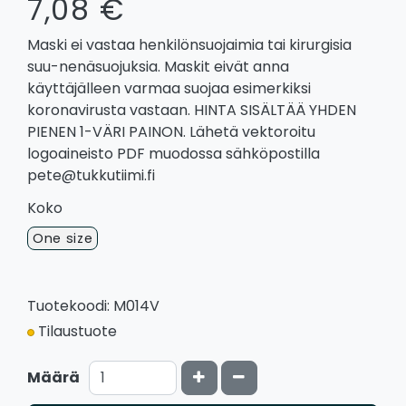
7,08 €
Maski ei vastaa henkilönsuojaimia tai kirurgisia
suu-nenäsuojuksia. Maskit eivät anna
käyttäjälleen varmaa suojaa esimerkiksi
koronavirusta vastaan. HINTA SISÄLTÄÄ YHDEN
PIENEN 1-VÄRI PAINON. Lähetä vektoroitu
logoaineisto PDF muodossa sähköpostilla
pete@tukkutiimi.fi
Koko
One size
Tuotekoodi: M014V
Tilaustuote
Kasvata määrää
Vähennä määrää
Määrä