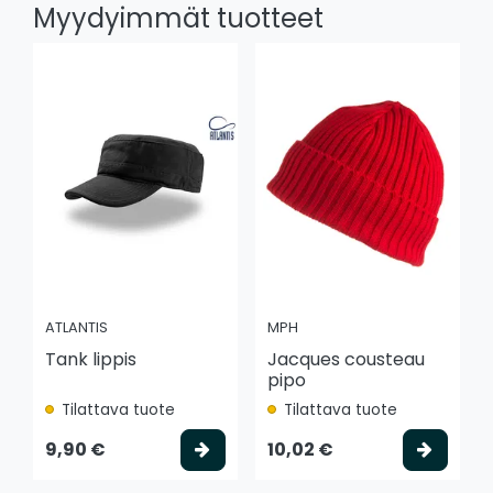
Myydyimmät tuotteet
ATLANTIS
MPH
Tank lippis
Jacques cousteau
pipo
Tilattava tuote
Tilattava tuote
Valitse vaihtoehto
Valits
9,90 €
10,02 €