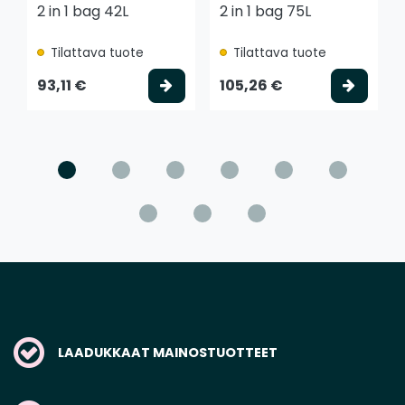
2 in 1 bag 42L
2 in 1 bag 75L
Tilattava tuote
Tilattava tuote
Valitse vaihtoehto
Valits
93,11 €
105,26 €
LAADUKKAAT MAINOSTUOTTEET