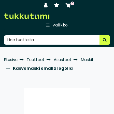
Siirry pääsisältöön
0
Valikko
Etusivu
Tuotteet
Asusteet
Maskit
Kasvomaski omalla logolla