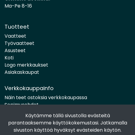
Ma-Pe 8-16
Tuotteet
Vaatteet
Työvaatteet
Asusteet
Koti
Logo merkkaukset
Asiakaskaupat
Verkkokauppainfo
Näin teet ostoksia verkkokaupassa
Sopimusehdot
Toimitustavat
Käytämme tällä sivustolla evästeitä
Maksutavat
parantaaksemme käyttökokemustasi. Jatkamalla
Tietosuojaseloste
sivuston käyttöä hyväksyt evästeiden käytön.