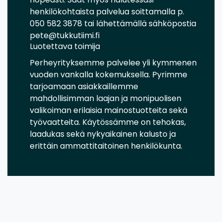
henkilökohtaista palvelua soittamalla p.
050 582 3878 tai lähettämällä sähköpostia
pete@tukkutiimi.fi
Luotettava toimija
Perheyrityksemme palvelee yli kymmenen
vuoden vankalla kokemuksella. Pyrimme
tarjoamaan asiakkaillemme
mahdollisimman laajan ja monipuolisen
valikoiman erilaisia mainostuotteita sekä
työvaatteita. Käytössämme on tehokas,
laadukas sekä nykyaikainen kalusto ja
erittäin ammattitaitoinen henkilökunta.