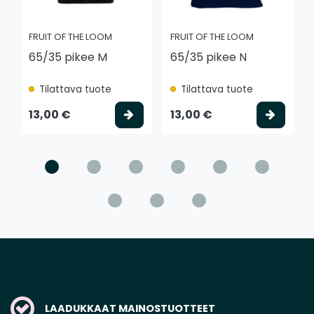
FRUIT OF THE LOOM
FRUIT OF THE LOOM
65/35 pikee M
65/35 pikee N
Tilattava tuote
Tilattava tuote
Valitse vaihtoehto
Valits
13,00 €
13,00 €
LAADUKKAAT MAINOSTUOTTEET