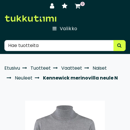
Siirry pääsisältöön
0
Valikko
Etusivu
Tuotteet
Vaatteet
Naiset
Neuleet
Kennewick merinovilla neule N