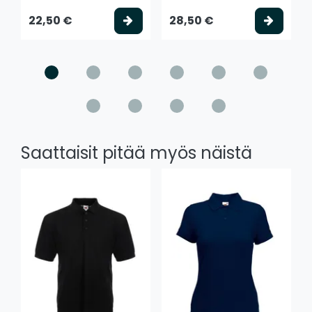
Valitse vaihtoehto
Valits
22,50 €
28,50 €
Saattaisit pitää myös näistä