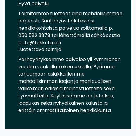
Hyvä palvelu
Toimitamme tuotteet aina mahdollisimman
nopeasti. Saat myös halutessasi
henkilökohtaista palvelua soittamalla p.
050 582 3878 tai lähettämällä sähköpostia
pete@tukkutiimi.fi
Luotettava toimija
Perheyrityksemme palvelee yli kymmenen
vuoden vankalla kokemuksella. Pyrimme
tarjoamaan asiakkaillemme
mahdollisimman laajan ja monipuolisen
valikoiman erilaisia mainostuotteita sekä
työvaatteita. Käytössämme on tehokas,
laadukas sekä nykyaikainen kalusto ja
erittäin ammattitaitoinen henkilökunta.