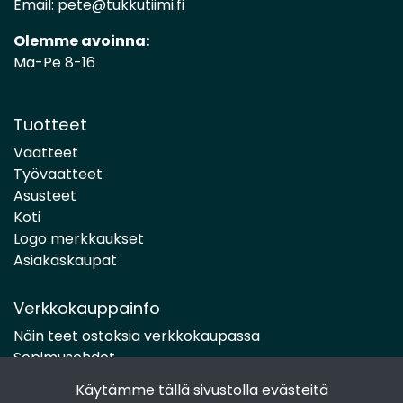
Email:
pete@tukkutiimi.fi
Olemme avoinna:
Ma-Pe 8-16
Tuotteet
Vaatteet
Työvaatteet
Asusteet
Koti
Logo merkkaukset
Asiakaskaupat
Verkkokauppainfo
Näin teet ostoksia verkkokaupassa
Sopimusehdot
Toimitustavat
Käytämme tällä sivustolla evästeitä
Maksutavat