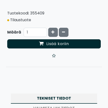
Tuotekoodi: 355409
Tilaustuote
Kasvata määrää
Vähennä määrää
Määrä
Lisää koriin
TEKNISET TIEDOT