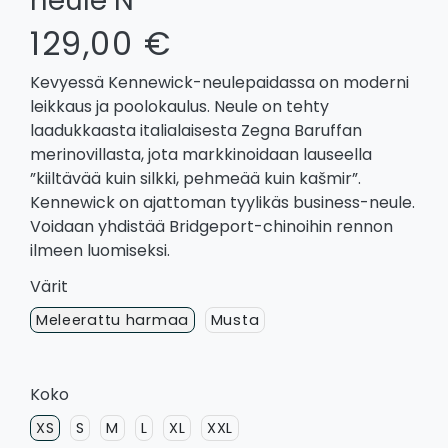
neule N
129,00 €
Kevyessä Kennewick-neulepaidassa on moderni
leikkaus ja poolokaulus. Neule on tehty
laadukkaasta italialaisesta Zegna Baruffan
merinovillasta, jota markkinoidaan lauseella
”kiiltävää kuin silkki, pehmeää kuin kašmir”.
Kennewick on ajattoman tyylikäs business-neule.
Voidaan yhdistää Bridgeport-chinoihin rennon
ilmeen luomiseksi.
Värit
Meleerattu harmaa
Musta
Koko
XS
S
M
L
XL
XXL