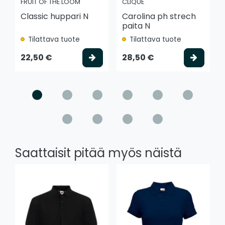
FRUIT OF THE LOOM
CLIQUE
Classic huppari N
Carolina ph strech
paita N
Tilattava tuote
Tilattava tuote
Valitse vaihtoehto
Valits
22,50 €
28,50 €
Saattaisit pitää myös näistä