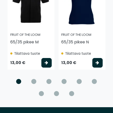
FRUIT OF THE LOOM
FRUIT OF THE LOOM
65/35 pikee M
65/35 pikee N
Tilattava tuote
Tilattava tuote
Valitse vaihtoehto
Valits
13,00 €
13,00 €