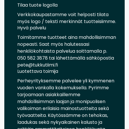
Tilaa tuote logolla
Verkkokaupastamme voit helposti tilata
myös logo / teksti merkinnät tuotteisiimme.
Hyvä palvelu
Toimitamme tuotteet aina mahdollisimman
nopeasti. Saat myös halutessasi
henkilökohtaista palvelua soittamalla p.
050 582 3878 tai lähettämällä sähköpostia
pete@tukkutiimi.fi
Luotettava toimija
Perheyrityksemme palvelee yli kymmenen
vuoden vankalla kokemuksella. Pyrimme
tarjoamaan asiakkaillemme
mahdollisimman laajan ja monipuolisen
valikoiman erilaisia mainostuotteita sekä
työvaatteita. Käytössämme on tehokas,
laadukas sekä nykyaikainen kalusto ja