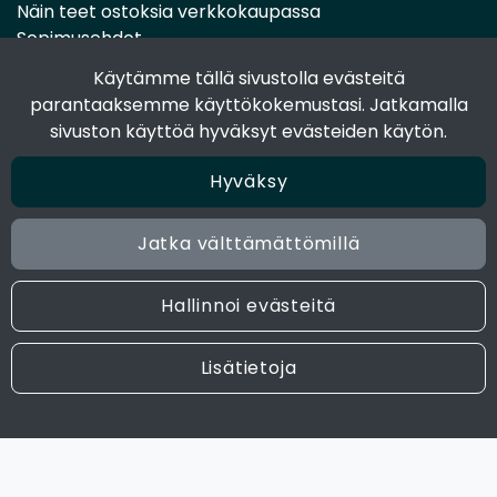
Näin teet ostoksia verkkokaupassa
Sopimusehdot
Toimitustavat
Käytämme tällä sivustolla evästeitä
Maksutavat
parantaaksemme käyttökokemustasi. Jatkamalla
Tietosuojaseloste
sivuston käyttöä hyväksyt evästeiden käytön.
Hyväksy
Seuraa sosiaalisessa mediassa
Facebook
Jatka välttämättömillä
Instagram
Hallinnoi evästeitä
© 2024 Joen Tukkutiimi. All rights reserved. Site by
atFlow
Lisätietoja
Oy