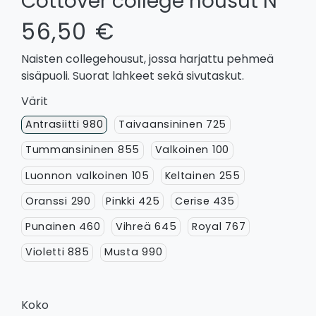
Cottover college housut N
56,50 €
Naisten collegehousut, jossa harjattu pehmeä
sisäpuoli. Suorat lahkeet sekä sivutaskut.
Värit
Antrasiitti 980
Taivaansininen 725
Tummansininen 855
Valkoinen 100
Luonnon valkoinen 105
Keltainen 255
Oranssi 290
Pinkki 425
Cerise 435
Punainen 460
Vihreä 645
Royal 767
Violetti 885
Musta 990
Koko