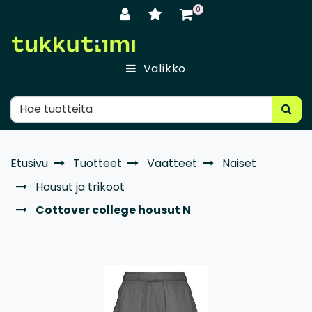
Siirry pääsisältöön
0
Valikko
Etusivu
Tuotteet
Vaatteet
Naiset
Housut ja trikoot
Cottover college housut N