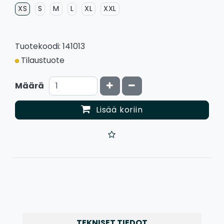
XS
S
M
L
XL
XXL
Tuotekoodi: 141013
Tilaustuote
Kasvata määrää
Vähennä määrää
Määrä
Lisää koriin
TEKNISET TIEDOT