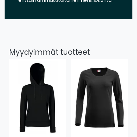
erittäin ammattitaitoinen henkilökunta.
Myydyimmät tuotteet