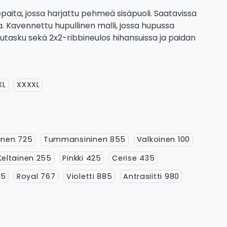
paita, jossa harjattu pehmeä sisäpuoli. Saatavissa
a. Kavennettu hupullinen malli, jossa hupussa
utasku sekä 2x2-ribbineulos hihansuissa ja paidan
XL
XXXXL
inen 725
Tummansininen 855
Valkoinen 100
Keltainen 255
Pinkki 425
Cerise 435
45
Royal 767
Violetti 885
Antrasiitti 980