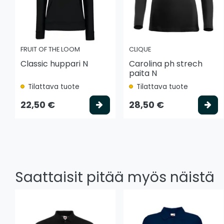
FRUIT OF THE LOOM
CLIQUE
Classic huppari N
Carolina ph strech
paita N
Tilattava tuote
Tilattava tuote
Valitse vaihtoehto
Va
22,50 €
28,50 €
Saattaisit pitää myös näistä