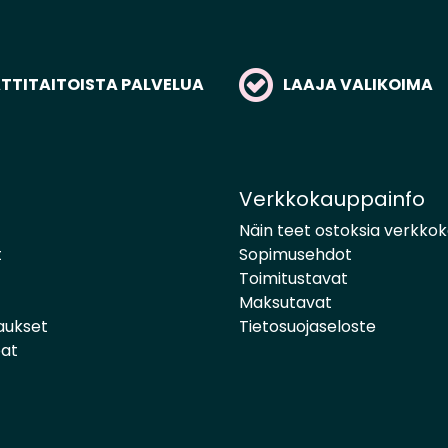
TITAITOISTA PALVELUA
LAAJA VALIKOIMA
Verkkokauppainfo
Näin teet ostoksia verkko
t
Sopimusehdot
Toimitustavat
Maksutavat
aukset
Tietosuojaseloste
pat