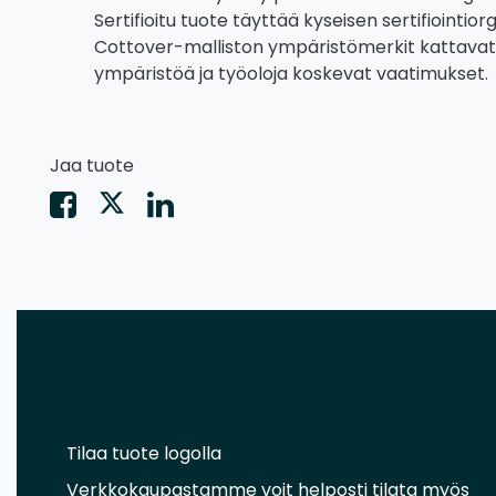
Sertifioitu tuote täyttää kyseisen sertifiointi
Cottover-malliston ympäristömerkit kattavat y
ympäristöä ja työoloja koskevat vaatimukset.
Jaa tuote
Tilaa tuote logolla
Verkkokaupastamme voit helposti tilata myös