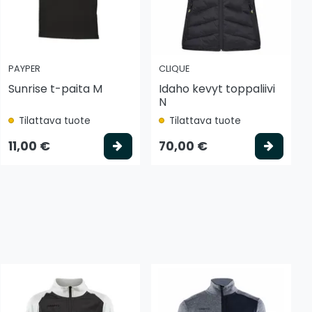
PAYPER
CLIQUE
Sunrise t-paita M
Idaho kevyt toppaliivi
N
Tilattava tuote
Tilattava tuote
tse vaihtoehto
Valitse vaihtoehto
Valits
11,00 €
70,00 €