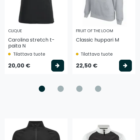
CLIQUE
FRUIT OF THE LOOM
Carolina stretch t-
Classic huppari M
paita N
Tilattava tuote
Tilattava tuote
litse vaihtoehto
Valitse vaihtoehto
Vali
20,00 €
22,50 €