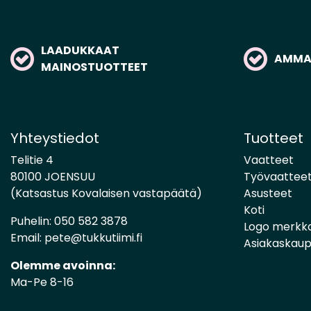
LAADUKKAAT
AMMAT
MAINOSTUOTTEET
Yhteystiedot
Tuotteet
Telitie 4
Vaatteet
80100 JOENSUU
Työvaattee
(Katsastus Kovalaisen vastapäätä)
Asusteet
Koti
Puhelin:
050 582 3878
Logo merkk
Email:
pete@tukkutiimi.fi
Asiakaskau
Olemme avoinna:
Ma-Pe 8-16