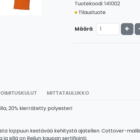
Tuotekoodi: 141002
Tilaustuote
Kasv
Määrä
TOIMITUSKULUT
MITTATAULUKKO
la, 20% kierrätetty polyesteri
sta loppuun kestävää kehitystä ajatellen. Cottover-mall
ja sillä on Reilun kaupan sertifiointi.