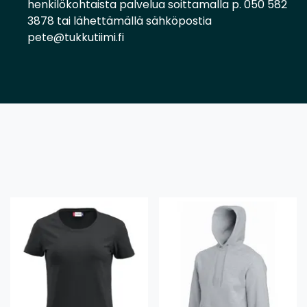
henkilökohtaista palvelua soittamalla p. 050 582
3878 tai lähettämällä sähköpostia
pete@tukkutiimi.fi