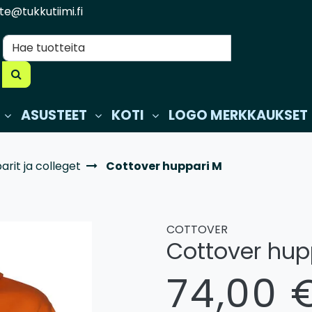
te@tukkutiimi.fi
ASUSTEET
KOTI
LOGO MERKKAUKSET
rit ja colleget
Cottover huppari M
COTTOVER
Cottover hup
74,00 