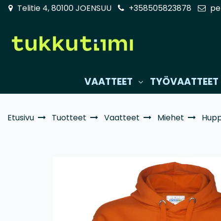
Siirry pääsisältöön
Telitie 4, 80100 JOENSUU
+358505823878
pe
VAATTEET
TYÖVAATTEET
Etusivu
Tuotteet
Vaatteet
Miehet
Huppa