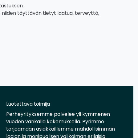
rkastuksen.
iiden täyttävän tietyt laatua, terveyttä,
Luotettava toimija
Perheyrityksemme palvelee yli kymmenen
vuoden vankalla kokemuksella. Pyrimme
tarjoamaan asiakkaillemme mahdollisimman
laajan ja monipuolisen valikoiman erilaisia