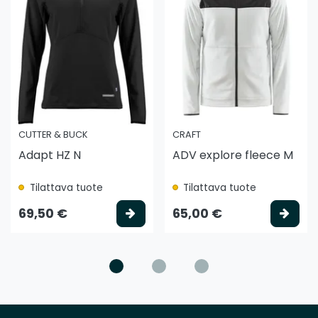
CUTTER & BUCK
CRAFT
Adapt HZ N
ADV explore fleece M
Tilattava tuote
Tilattava tuote
litse vaihtoehto
Valitse vaihtoehto
Vali
69,50 €
65,00 €