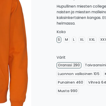
Hupullinen miesten college
naisten ja miesten mallein
kaksinkertainen kangas. Et
helmassa.
Koko
S
M
L
XL
XXL
XX
Värit
Oranssi 290
Taivaansin
Luonnon valkoinen 105
Punainen 460
Vihreä 6
Musta 990