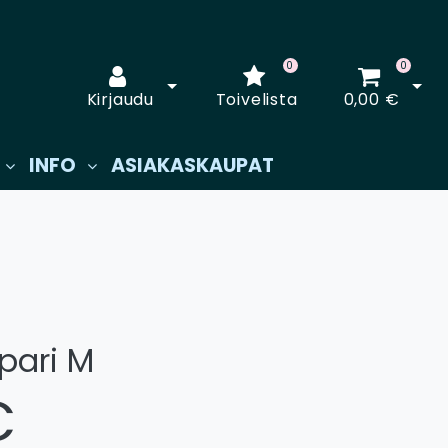
0
0
Avaa kirjautuminen
Avaa
Kirjaudu
Toivelista
0,00 €
INFO
ASIAKASKAUPAT
pari M
€