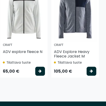
CRAFT
CRAFT
ADV explore fleece N
ADV Explore Heavy
Fleece Jacket M
Tilattava tuote
Tilattava tuote
tse vaihtoehto
Valitse vaihtoehto
Valits
65,00 €
105,00 €