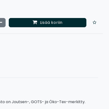
ata määrää
Vähennä määrää
Lisää koriin
isto on Joutsen-, GOTS- ja Öko-Tex-merkitty.