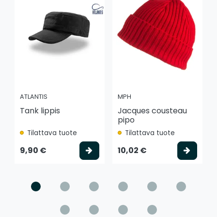
ATLANTIS
MPH
Tank lippis
Jacques cousteau
pipo
Tilattava tuote
Tilattava tuote
Valitse vaihtoehto
Valits
9,90 €
10,02 €