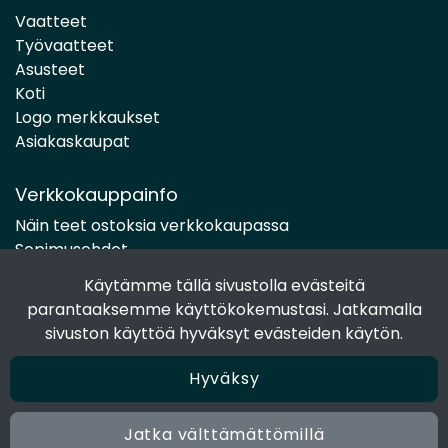
Vaatteet
Työvaatteet
Asusteet
Koti
Logo merkkaukset
Asiakaskaupat
Verkkokauppainfo
Näin teet ostoksia verkkokaupassa
Sopimusehdot
Toimitustavat
Käytämme tällä sivustolla evästeitä
Maksutavat
parantaaksemme käyttökokemustasi. Jatkamalla
Tietosuojaseloste
sivuston käyttöä hyväksyt evästeiden käytön.
Hyväksy
Seuraa sosiaalisessa mediassa
Facebook
Jatka välttämättömillä