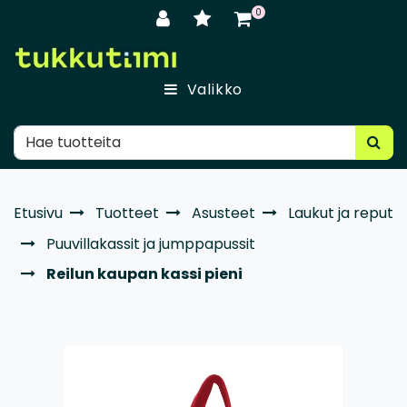
Siirry pääsisältöön
0
Valikko
Etusivu
Tuotteet
Asusteet
Laukut ja reput
Puuvillakassit ja jumppapussit
Reilun kaupan kassi pieni