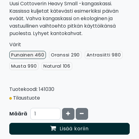
Uusi Cottoverin Heavy Small -kangaskassi.
Kassissa kuljetat kätevästi esimerkiksi päivän
eväät. Vahva kangaskassi on ekologinen ja
vastuullinen vaihtoehto pitkän käyttöikänsä
puolesta. Lyhyet kantokahvat.
Värit
Punainen 460
Oranssi 290
Antrasiitti 980
Musta 990
Natural 106
Tuotekoodi: 141030
Tilaustuote
Kasvata määrää
Vähennä määrää
Määrä
Lisää koriin