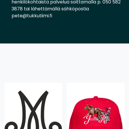
henkilökohtaista palvelua soittamalla p. 050 582
3878 tai lähettämällä sähköpostia
pete@tukkutiimi.fi