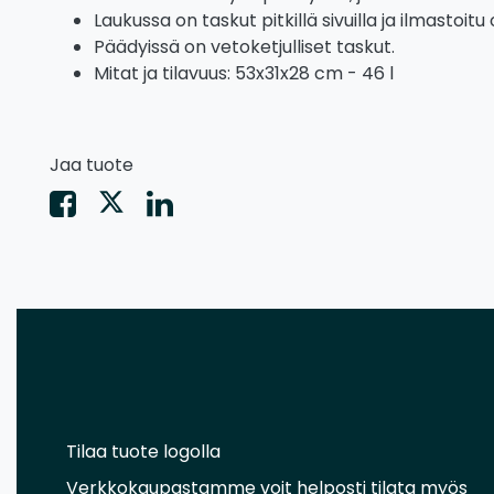
Laukussa on taskut pitkillä sivuilla ja ilmastoit
Päädyissä on vetoketjulliset taskut.
Mitat ja tilavuus: 53x31x28 cm - 46 l
Jaa tuote
Tilaa tuote logolla
Verkkokaupastamme voit helposti tilata myös