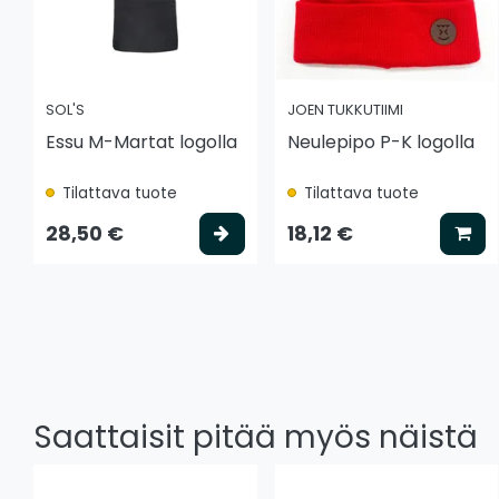
SOL'S
JOEN TUKKUTIIMI
Essu M-Martat logolla
Neulepipo P-K logolla
Tilattava tuote
Tilattava tuote
Valitse vaihtoehto
Lis
28,50 €
18,12 €
Saattaisit pitää myös näistä