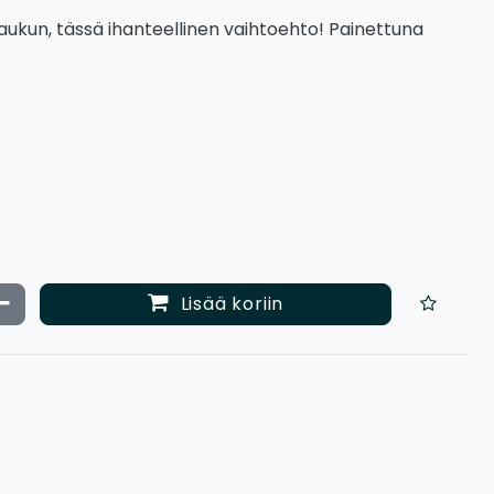
aukun, tässä ihanteellinen vaihtoehto! Painettuna
ata määrää
Vähennä määrää
Lisää koriin