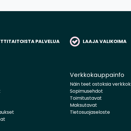
TITAITOISTA PALVELUA
LAAJA VALIKOIMA
Verkkokauppainfo
Näin teet ostoksia verkko
t
Sopimusehdot
Toimitustavat
Maksutavat
aukset
Tietosuojaseloste
pat