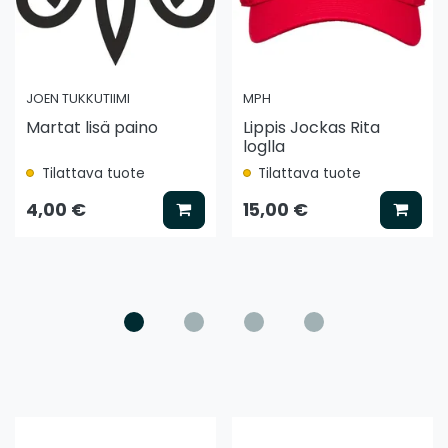
JOEN TUKKUTIIMI
MPH
Martat lisä paino
Lippis Jockas Rita
loglla
Tilattava tuote
Tilattava tuote
ää koriin
Lisää koriin
Lisää
4,00 €
15,00 €