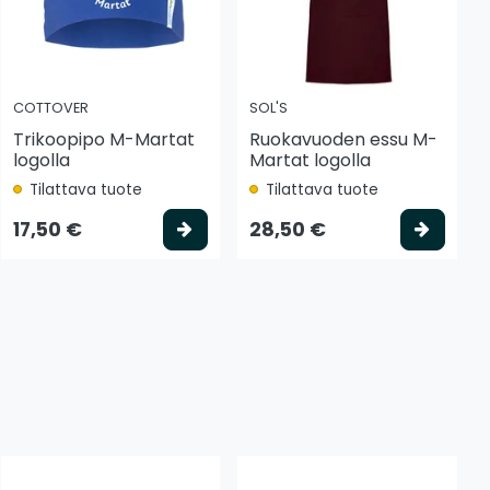
COTTOVER
SOL'S
Trikoopipo M-Martat
Ruokavuoden essu M-
logolla
Martat logolla
Tilattava tuote
Tilattava tuote
 koriin
Valitse vaihtoehto
Valits
17,50 €
28,50 €