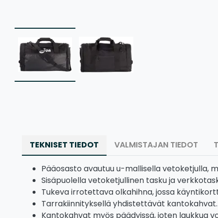
TEKNISET TIEDOT
VALMISTAJAN TIEDOT
Pääosasto avautuu u-mallisella vetoketjulla, 
Sisäpuolella vetoketjullinen tasku ja verkkotasku
Tukeva irrotettava olkahihna, jossa käyntikort
Tarrakiinnityksellä yhdistettävät kantokahvat.
Kantokahvat myös päädyissä, joten laukkua voi