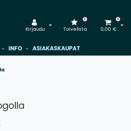
0
0
Avaa kirjautuminen
Avaa
Kirjaudu
Toivelista
0,00 €
INFO
ASIAKASKAUPAT
la
ogolla
€