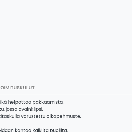
TOIMITUSKULUT
mikä helpottaa pakkaamista.
, jossa avainklipsi.
titaskulla varustettu olkapehmuste.
daan kantaa kaikilta puolilta.