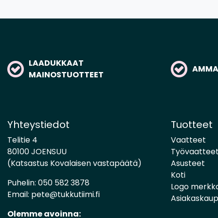
LAADUKKAAT
AMMAT
MAINOSTUOTTEET
Yhteystiedot
Tuotteet
Telitie 4
Vaatteet
80100 JOENSUU
Työvaattee
(Katsastus Kovalaisen vastapäätä)
Asusteet
Koti
Puhelin:
050 582 3878
Logo merkk
Email:
pete@tukkutiimi.fi
Asiakaskau
Olemme avoinna: