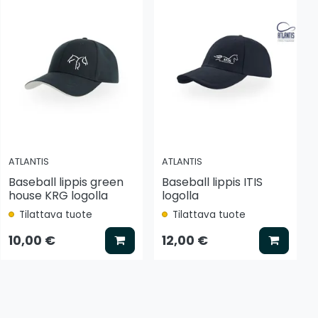
ATLANTIS
ATLANTIS
Baseball lippis green
Baseball lippis ITIS
house KRG logolla
logolla
Tilattava tuote
Tilattava tuote
tse vaihtoehto
Lisää koriin
Lisää k
10,00 €
12,00 €