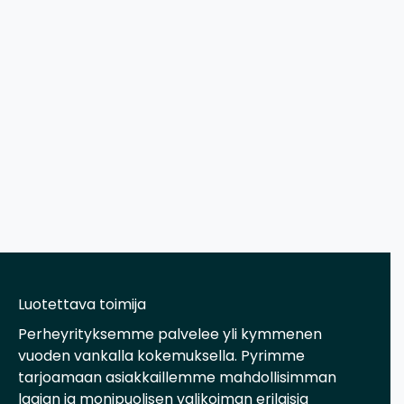
Luotettava toimija
Perheyrityksemme palvelee yli kymmenen
vuoden vankalla kokemuksella. Pyrimme
tarjoamaan asiakkaillemme mahdollisimman
laajan ja monipuolisen valikoiman erilaisia