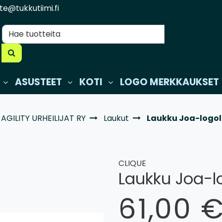
te@tukkutiimi.fi
ASUSTEET
KOTI
LOGO MERKKAUKSET
AGILITY URHEILIJAT RY
Laukut
Laukku Joa-logol
CLIQUE
Laukku Joa-l
61,00 