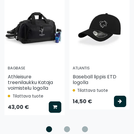
BAGBASE
ATLANTIS
Athleisure
Baseball lippis ETD
treenilaukku Kataja
logolla
voimistelu logolla
Tilattava tuote
Tilattava tuote
ää koriin
Vali
14,50 €
Lisää koriin
43,00 €