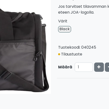
Jos tarvitset tilavamman l
eteen JOA-logolla.
Värit
Black
Tuotekoodi: 040245
Tilaustuote
Kasv
Määrä