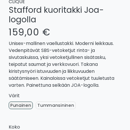
CLIQUE
Stafford kuoritakki Joa-
logolla
159,00 €
Unisex-mallinen vaellustakki. Moderni leikkaus.
Vedenpitävät SBS-vetoketjut rinta- ja
sivutaskuissa, yksi vetoketjullinen sisätasku,
teipatut saumat ja verkkovuori. Takana
kiristysnyöri istuvuuden ja liikkuvuuden
säätämiseen. Kainaloissa vetoketjut tuuletusta
varten. Painettuna selkään JOA-logolla.
Värit
Punainen
Tummansininen
Koko