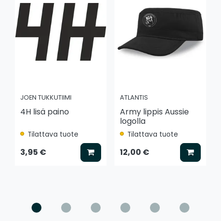
JOEN TUKKUTIIMI
ATLANTIS
4H lisä paino
Army lippis Aussie
logolla
Tilattava tuote
Tilattava tuote
Lisää koriin
Lisää k
3,95 €
12,00 €