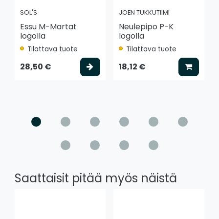
SOL'S
JOEN TUKKUTIIMI
Essu M-Martat
Neulepipo P-K
logolla
logolla
Tilattava tuote
Tilattava tuote
Valitse vaihtoehto
Lisää k
28,50 €
18,12 €
Saattaisit pitää myös näistä