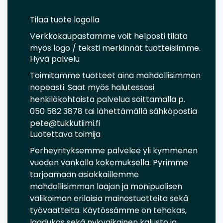
Tilaa tuote logolla
Verkkokaupastamme voit helposti tilata
myös logo / teksti merkinnät tuotteisiimme.
Hyvä palvelu
Toimitamme tuotteet aina mahdollisimman
nopeasti. Saat myös halutessasi
henkilökohtaista palvelua soittamalla p.
050 582 3878 tai lähettämällä sähköpostia
pete@tukkutiimi.fi
Luotettava toimija
Perheyrityksemme palvelee yli kymmenen
vuoden vankalla kokemuksella. Pyrimme
tarjoamaan asiakkaillemme
mahdollisimman laajan ja monipuolisen
valikoiman erilaisia mainostuotteita sekä
työvaatteita. Käytössämme on tehokas,
laadukas sekä nykyaikainen kalusto ja