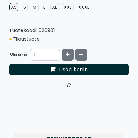
XS
S
M
L
XL
XXL
XXXL
Tuotekoodi: 020901
Tilaustuote
Kasvata määrää
Vähennä määrää
Määrä
Lisää koriin