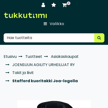
Siirry pääsisältöön
0
Valikko
Etusivu
Tuotteet
Asiakaskaupat
JOENSUUN AGILITY URHEILIJAT RY
Takit ja liivit
Stafford kuoritakki Joa-logolla