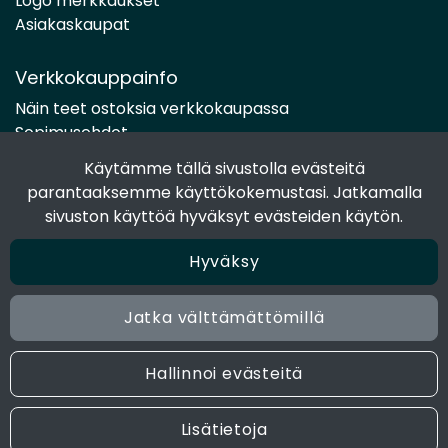
Logo merkkaukset
Asiakaskaupat
Verkkokauppainfo
Näin teet ostoksia verkkokaupassa
Sopimusehdot
Toimitustavat
Käytämme tällä sivustolla evästeitä
Maksutavat
parantaaksemme käyttökokemustasi. Jatkamalla
Tietosuojaseloste
sivuston käyttöä hyväksyt evästeiden käytön.
Hyväksy
Seuraa sosiaalisessa mediassa
Facebook
Jatka välttämättömillä
Instagram
Hallinnoi evästeitä
© 2024 Joen Tukkutiimi. All rights reserved. Site by
atFlow
Lisätietoja
Oy