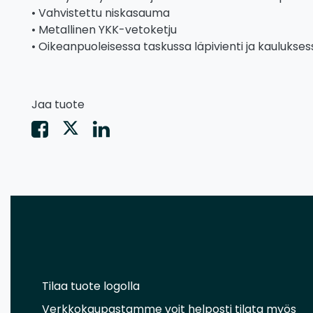
• Vahvistettu niskasauma
• Metallinen YKK-vetoketju
• Oikeanpuoleisessa taskussa läpivienti ja kaulukses
Jaa tuote
Tilaa tuote logolla
Verkkokaupastamme voit helposti tilata myös