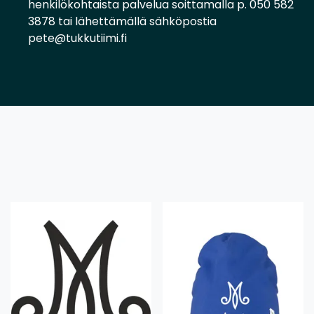
henkilökohtaista palvelua soittamalla p. 050 582
3878 tai lähettämällä sähköpostia
pete@tukkutiimi.fi