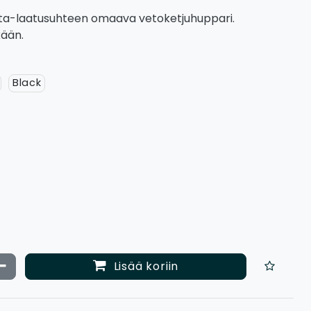
inta-laatusuhteen omaava vetoketjuhuppari.
kään.
Black
ata määrää
Vähennä määrää
Lisää koriin