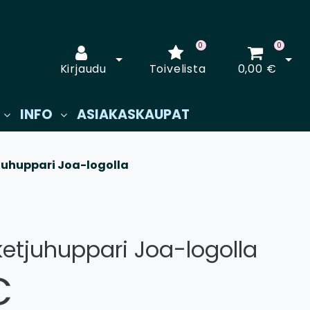
0
0
Avaa kirjautuminen
Avaa
Kirjaudu
Toivelista
0,00 €
INFO
ASIAKASKAUPAT
juhuppari Joa-logolla
ketjuhuppari Joa-logolla
€