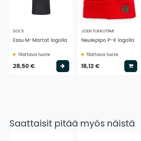
SOL'S
JOEN TUKKUTIIMI
Essu M-Martat logolla
Neulepipo P-K logolla
Tilattava tuote
Tilattava tuote
Valitse vaihtoehto
Lis
28,50 €
18,12 €
Saattaisit pitää myös näistä