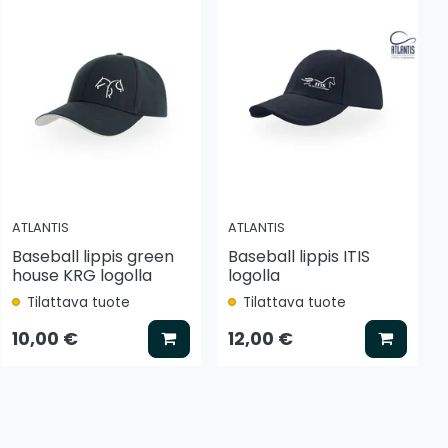
ATLANTIS
ATLANTIS
Baseball lippis green
Baseball lippis ITIS
house KRG logolla
logolla
Tilattava tuote
Tilattava tuote
tse vaihtoehto
Lisää koriin
Lisää k
10,00 €
12,00 €