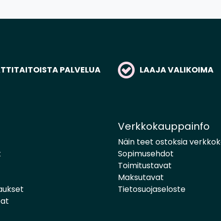
TITAITOISTA PALVELUA
LAAJA VALIKOIMA
Verkkokauppainfo
Näin teet ostoksia verkko
t
Sopimusehdot
Toimitustavat
Maksutavat
aukset
Tietosuojaseloste
pat