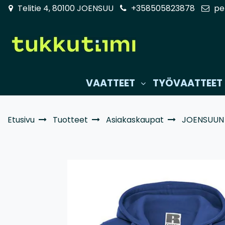
Siirry pääsisältöön
Telitie 4, 80100 JOENSUU
+358505823878
pe
VAATTEET
TYÖVAATTEET
Etusivu
Tuotteet
Asiakaskaupat
JOENSUUN 