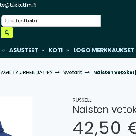
te@tukkutiimi.fi
ASUSTEET
KOTI
LOGO MERKKAUKSET
AGILITY URHEILIJAT RY
Svetarit
Naisten vetoket
RUSSELL
Naisten veto
42,50 