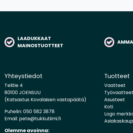
LAADUKKAAT
AMMAT
MAINOSTUOTTEET
Yhteystiedot
Tuotteet
Telitie 4
Vaatteet
80100 JOENSUU
Työvaattee
(Katsastus Kovalaisen vastapäätä)
Asusteet
Koti
Puhelin:
050 582 3878
Logo merkk
Email:
pete@tukkutiimi.fi
Asiakaskau
Olemme avoinna: