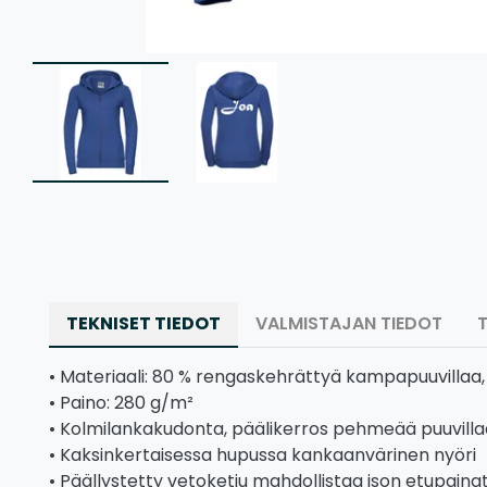
TEKNISET TIEDOT
VALMISTAJAN TIEDOT
• Materiaali: 80 % rengaskehrättyä kampapuuvillaa,
• Paino: 280 g/m²
• Kolmilankakudonta, päälikerros pehmeää puuvilla
• Kaksinkertaisessa hupussa kankaanvärinen nyöri
• Päällystetty vetoketju mahdollistaa ison etupain