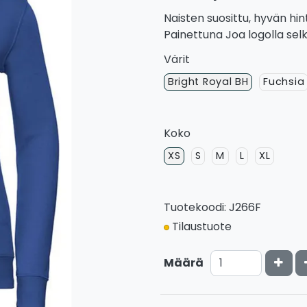
Naisten suosittu, hyvän h
Painettuna Joa logolla sel
Värit
Bright Royal BH
Fuchsia
Koko
XS
S
M
L
XL
Tuotekoodi: J266F
Tilaustuote
Kasv
Määrä