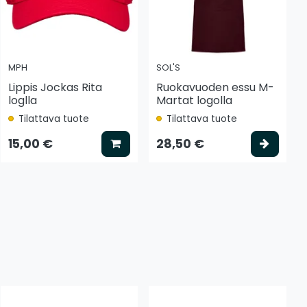
MPH
SOL'S
Lippis Jockas Rita
Ruokavuoden essu M-
loglla
Martat logolla
Tilattava tuote
Tilattava tuote
tse vaihtoehto
Lisää koriin
Valits
15,00 €
28,50 €