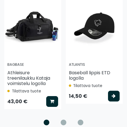
BAGBASE
ATLANTIS
Athleisure
Baseball lippis ETD
treenilaukku Kataja
logolla
voimistelu logolla
Tilattava tuote
Tilattava tuote
ää koriin
Vali
14,50 €
Lisää koriin
43,00 €