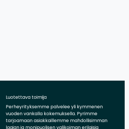
Luotettava toimija
Perheyrityksemme palvelee yli kymmenen
vuoden vankalla kokemuksella. Pyrimme
tarjoamaan asiakkaillemme mahdollisimman
laajan ja monipuolisen valikoiman erilaisia