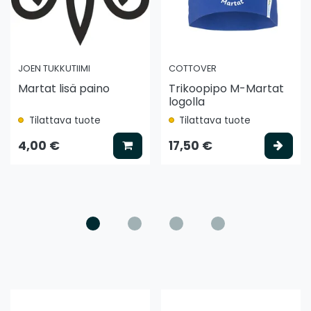
JOEN TUKKUTIIMI
COTTOVER
Martat lisä paino
Trikoopipo M-Martat
logolla
Tilattava tuote
Tilattava tuote
ää koriin
Lisää koriin
Vali
4,00 €
17,50 €