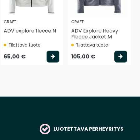
CRAFT
CRAFT
ADV explore fleece N
ADV Explore Heavy
Fleece Jacket M
Tilattava tuote
Tilattava tuote
tse vaihtoehto
Valitse vaihtoehto
Valits
65,00 €
105,00 €
LUOTETTAVA PERHEYRITYS