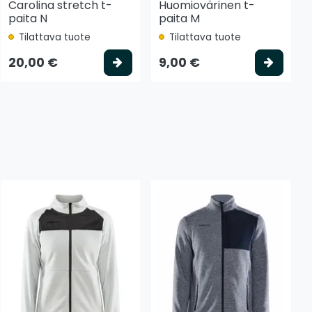
Carolina stretch t-
Huomiovärinen t-
paita N
paita M
Tilattava tuote
Tilattava tuote
tse vaihtoehto
Valitse vaihtoehto
Valits
20,00 €
9,00 €