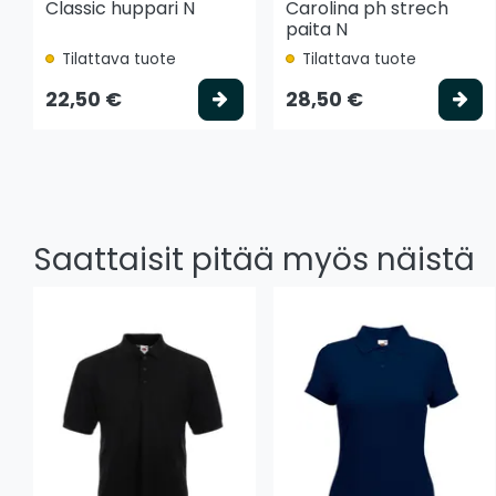
Classic huppari N
Carolina ph strech
paita N
Tilattava tuote
Tilattava tuote
Valitse vaihtoehto
Va
22,50 €
28,50 €
Saattaisit pitää myös näistä