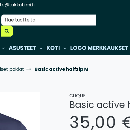
te@tukkutiimi.fi
ASUSTEET
KOTI
LOGO MERKKAUKSET
iset paidat
Basic active halfzip M
CLIQUE
Basic active 
35,00 