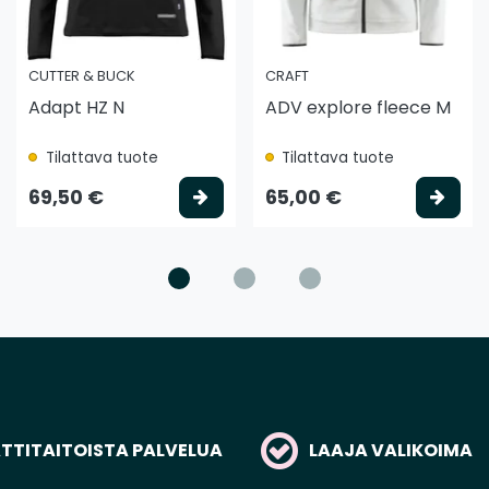
CUTTER & BUCK
CRAFT
Adapt HZ N
ADV explore fleece M
Tilattava tuote
Tilattava tuote
litse vaihtoehto
Valitse vaihtoehto
Vali
69,50 €
65,00 €
TITAITOISTA PALVELUA
LAAJA VALIKOIMA