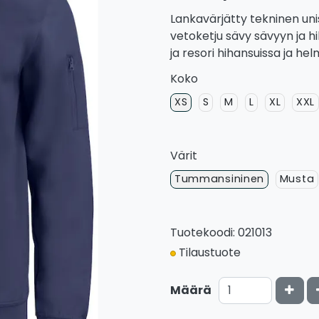
Lankavärjätty tekninen uni
vetoketju sävy sävyyn ja h
ja resori hihansuissa ja he
Koko
XS
S
M
L
XL
XXL
Värit
Tummansininen
Musta
Tuotekoodi: 021013
Tilaustuote
Kasv
Määrä