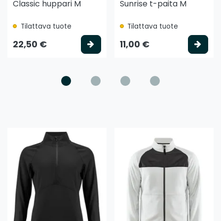
Classic huppari M
Sunrise t-paita M
Tilattava tuote
Tilattava tuote
litse vaihtoehto
Valitse vaihtoehto
Vali
22,50 €
11,00 €