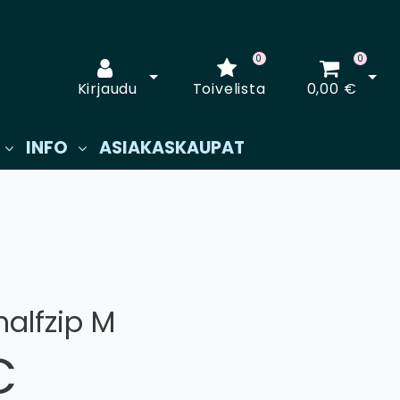
0
0
Avaa kirjautuminen
Avaa
Kirjaudu
Toivelista
0,00 €
INFO
ASIAKASKAUPAT
halfzip M
€