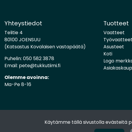
Yhteystiedot
Tuotteet
Telitie 4
Vaatteet
80100 JOENSUU
Työvaattee
(Katsastus Kovalaisen vastapäätä)
Asusteet
Koti
Puhelin:
050 582 3878
Logo merkk
Email:
pete@tukkutiimi.fi
Asiakaskau
Olemme avoinna:
Ma-Pe 8-16
Käytämme tällä sivustolla evästeitä