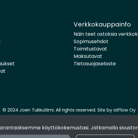
Verkkokauppainfo
Näin teet ostoksia verkko
t
Sopimusehdot
Toimitustavat
Maksutavat
aukset
Tietosuojaseloste
pat
© 2024 Joen Tukkutiimi. All rights reserved. Site by
atFlow Oy
 parantaaksemme käyttökokemustasi. Jatkamalla sivuston