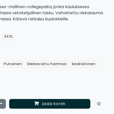
sex-mallinen collegepaita, jonka kauluksessa
ihassa vetoketjullinen tasku. Vahvistettu niskasauma
lmassa. Kätevä ratkaisu kuulokkeille.
XXXL
Punainen
Meleerattu harmaa
keskisininen
ata määrää
Vähennä määrää
Lisää koriin