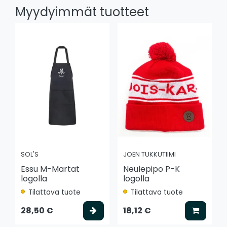
Myydyimmät tuotteet
SOL'S
JOEN TUKKUTIIMI
Essu M-Martat
Neulepipo P-K
logolla
logolla
Tilattava tuote
Tilattava tuote
Valitse vaihtoehto
Lisää k
28,50 €
18,12 €