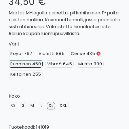
34,50 €
Martat M-logolla painettu, pitkähihainen T-paita
naisten mallina. Kavennettu malli, jossa pääntiellä
siisti ribbineulos. Valmistettu hienolaatuisesta
Reilun kaupan luomupuuvillasta.
Värit
Royal 767
Violetti 885
Cerise 435
Punainen 460
Vihreä 645
Musta 990
Keltainen 255
Koko
XS
S
M
L
XL
XXL
Tuotekoodi: 141019