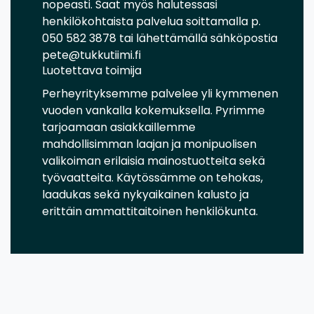
nopeasti. Saat myös halutessasi
henkilökohtaista palvelua soittamalla p.
050 582 3878 tai lähettämällä sähköpostia
pete@tukkutiimi.fi
Luotettava toimija
Perheyrityksemme palvelee yli kymmenen
vuoden vankalla kokemuksella. Pyrimme
tarjoamaan asiakkaillemme
mahdollisimman laajan ja monipuolisen
valikoiman erilaisia mainostuotteita sekä
työvaatteita. Käytössämme on tehokas,
laadukas sekä nykyaikainen kalusto ja
erittäin ammattitaitoinen henkilökunta.