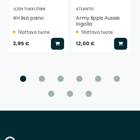
JOEN TUKKUTIIMI
ATLANTIS
4H lisä paino
Army lippis Aussie
logolla
Tilattava tuote
Tilattava tuote
Lisää koriin
Lisää k
3,95 €
12,00 €