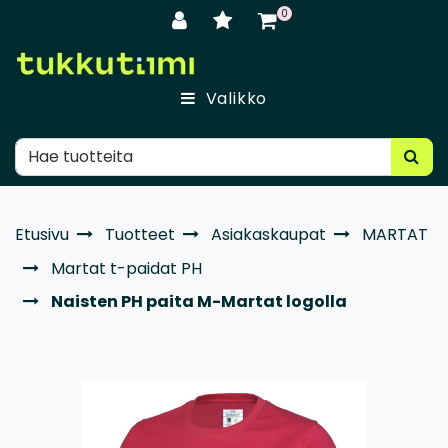
Siirry pääsisältöön
0
Valikko
Etusivu
Tuotteet
Asiakaskaupat
MARTAT
Martat t-paidat PH
Naisten PH paita M-Martat logolla