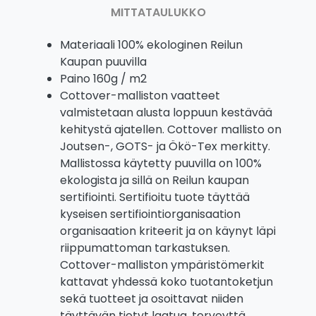
MITTATAULUKKO
Materiaali 100% ekologinen Reilun
Kaupan puuvilla
Paino 160g / m2
Cottover-malliston vaatteet
valmistetaan alusta loppuun kestävää
kehitystä ajatellen. Cottover mallisto on
Joutsen-, GOTS- ja Ökö-Tex merkitty.
Mallistossa käytetty puuvilla on 100%
ekologista ja sillä on Reilun kaupan
sertifiointi. Sertifioitu tuote täyttää
kyseisen sertifiointiorganisaation
organisaation kriteerit ja on käynyt läpi
riippumattoman tarkastuksen.
Cottover-malliston ympäristömerkit
kattavat yhdessä koko tuotantoketjun
sekä tuotteet ja osoittavat niiden
täyttävän tietyt laatua, terveyttä,