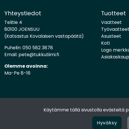
Yhteystiedot
Tuotteet
Telitie 4
Vaatteet
80100 JOENSUU
Työvaattee
(Katsastus Kovalaisen vastapäätä)
Asusteet
Koti
Puhelin:
050 582 3878
Logo merkk
Email:
pete@tukkutiimi.fi
Asiakaskau
Olemme avoinna:
Ma-Pe 8-16
Käytämme tällä sivustolla evästeitä
Hyväksy