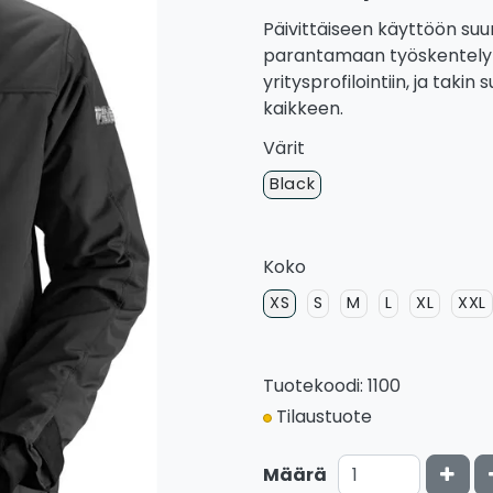
Päivittäiseen käyttöön suu
parantamaan työskentelymu
yritysprofilointiin, ja tak
kaikkeen.
Värit
Black
Koko
XS
S
M
L
XL
XXL
Tuotekoodi: 1100
Tilaustuote
Kasv
Määrä