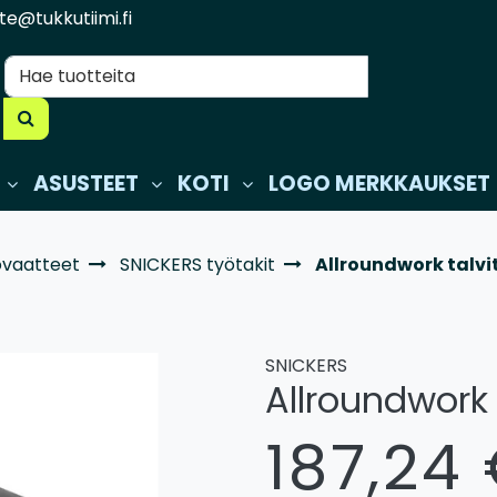
te@tukkutiimi.fi
ASUSTEET
KOTI
LOGO MERKKAUKSET
övaatteet
SNICKERS työtakit
Allroundwork talvi
SNICKERS
Allroundwork 
187,24