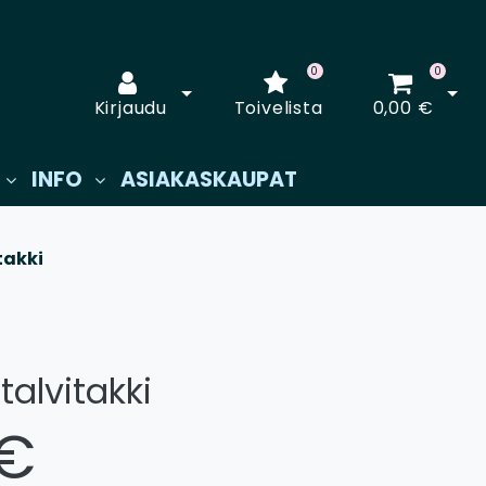
0
0
Avaa kirjautuminen
Avaa
Kirjaudu
Toivelista
0,00 €
INFO
ASIAKASKAUPAT
takki
talvitakki
 €