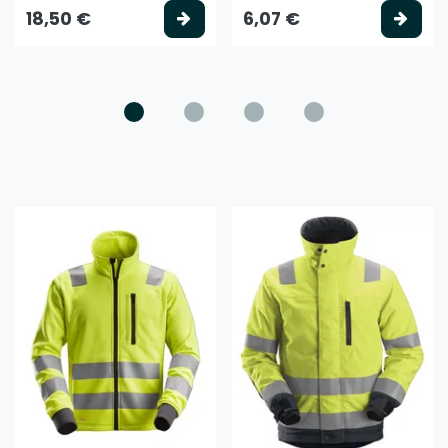
litse vaihtoehto
Valitse vaihtoehto
Vali
18,50 €
6,07 €