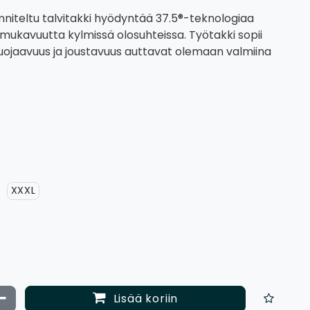
nniteltu talvitakki hyödyntää 37.5®-teknologiaa
kavuutta kylmissä olosuhteissa. Työtakki sopii
in suojaavuus ja joustavuus auttavat olemaan valmiina
XXXL
ata määrää
Vähennä määrää
Lisää koriin