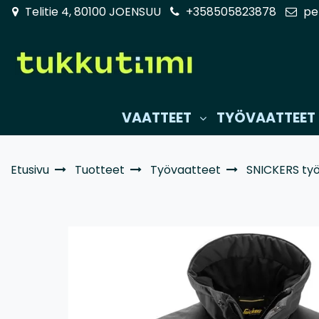
Siirry pääsisältöön
Telitie 4, 80100 JOENSUU
+358505823878
pe
VAATTEET
TYÖVAATTEET
Etusivu
Tuotteet
Työvaatteet
SNICKERS ty