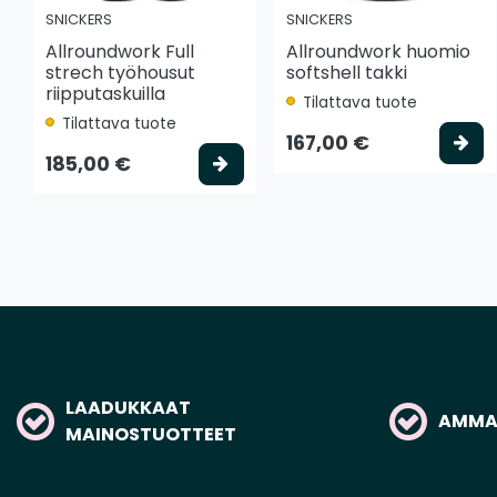
SNICKERS
SNICKERS
Allroundwork Full
Allroundwork huomio
strech työhousut
softshell takki
riipputaskuilla
Tilattava tuote
Tilattava tuote
Va
167,00 €
Valitse vaihtoehto
185,00 €
LAADUKKAAT
AMMAT
MAINOSTUOTTEET