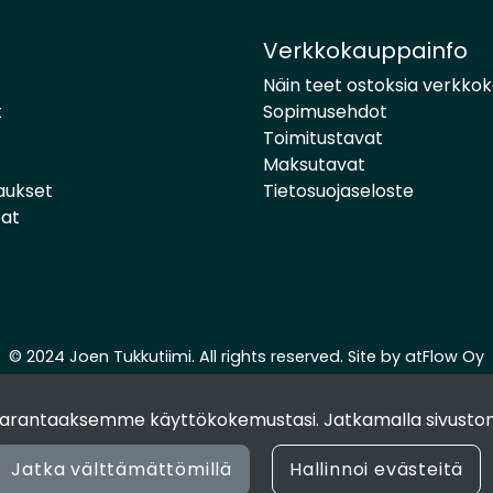
Verkkokauppainfo
Näin teet ostoksia verkko
t
Sopimusehdot
Toimitustavat
Maksutavat
aukset
Tietosuojaseloste
pat
© 2024 Joen Tukkutiimi. All rights reserved. Site by
atFlow Oy
 parantaaksemme käyttökokemustasi. Jatkamalla sivuston
Jatka välttämättömillä
Hallinnoi evästeitä