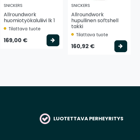
SNICKERS
SNICKERS
Allroundwork
Allroundwork
huomiotyökaluliivi lk 1
hupullinen softshell
takki
Tilattava tuote
Tilattava tuote
tse vaihtoehto
Valitse vaihtoehto
169,00 €
Valits
160,92 €
LUOTETTAVA PERHEYRITYS