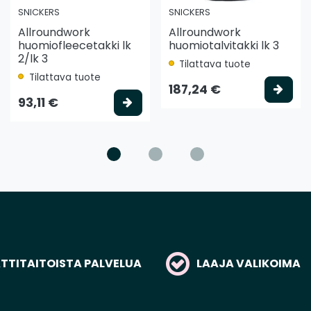
SNICKERS
SNICKERS
Allroundwork
Allroundwork
huomiofleecetakki lk
huomiotalvitakki lk 3
2/lk 3
Tilattava tuote
Tilattava tuote
litse vaihtoehto
Vali
187,24 €
Valitse vaihtoehto
93,11 €
TITAITOISTA PALVELUA
LAAJA VALIKOIMA