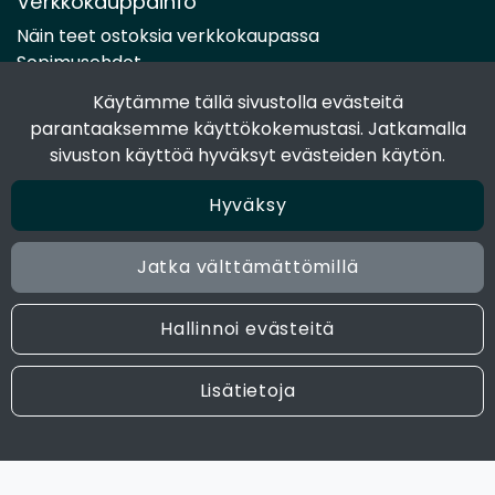
Verkkokauppainfo
Näin teet ostoksia verkkokaupassa
Sopimusehdot
Toimitustavat
Käytämme tällä sivustolla evästeitä
Maksutavat
parantaaksemme käyttökokemustasi. Jatkamalla
Tietosuojaseloste
sivuston käyttöä hyväksyt evästeiden käytön.
Hyväksy
Seuraa sosiaalisessa mediassa
Facebook
Jatka välttämättömillä
Instagram
Hallinnoi evästeitä
© 2024 Joen Tukkutiimi. All rights reserved. Site by
atFlow
Lisätietoja
Oy