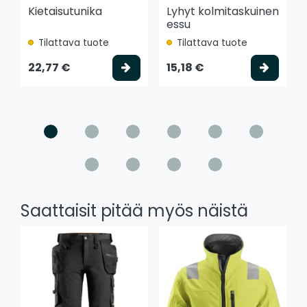
Kietaisutunika
Lyhyt kolmitaskuinen
essu
Tilattava tuote
Tilattava tuote
Valitse vaihtoehto
Valits
22,77 €
15,18 €
Saattaisit pitää myös näistä