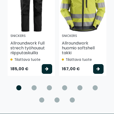
SNICKERS
SNICKERS
Allroundwork Full
Allroundwork
strech työhousut
huomio softshell
riipputaskuilla
takki
Tilattava tuote
Tilattava tuote
Valitse vaihtoehto
Valits
185,00 €
167,00 €