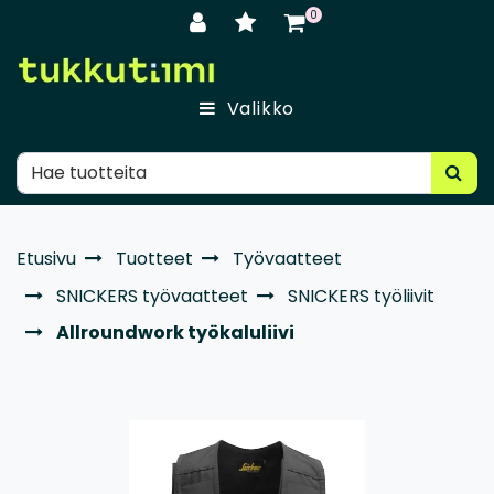
Siirry pääsisältöön
0
Valikko
Etusivu
Tuotteet
Työvaatteet
SNICKERS työvaatteet
SNICKERS työliivit
Allroundwork työkaluliivi