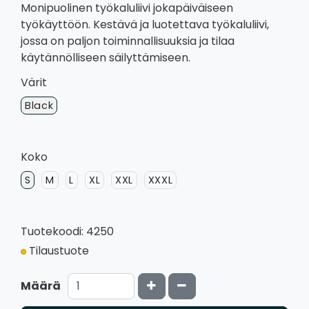
Monipuolinen työkaluliivi jokapäiväiseen
työkäyttöön. Kestävä ja luotettava työkaluliivi,
jossa on paljon toiminnallisuuksia ja tilaa
käytännölliseen säilyttämiseen.
Värit
Black
Koko
S
M
L
XL
XXL
XXXL
Tuotekoodi: 4250
Tilaustuote
Kasvata määrää
Vähennä määrää
Määrä