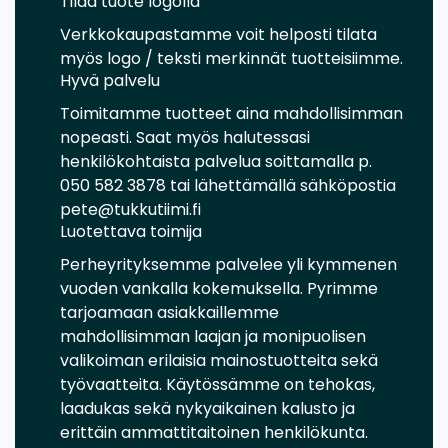
Tilaa tuote logolla
Verkkokaupastamme voit helposti tilata
myös logo / teksti merkinnät tuotteisiimme.
Hyvä palvelu
Toimitamme tuotteet aina mahdollisimman
nopeasti. Saat myös halutessasi
henkilökohtaista palvelua soittamalla p.
050 582 3878 tai lähettämällä sähköpostia
pete@tukkutiimi.fi
Luotettava toimija
Perheyrityksemme palvelee yli kymmenen
vuoden vankalla kokemuksella. Pyrimme
tarjoamaan asiakkaillemme
mahdollisimman laajan ja monipuolisen
valikoiman erilaisia mainostuotteita sekä
työvaatteita. Käytössämme on tehokas,
laadukas sekä nykyaikainen kalusto ja
erittäin ammattitaitoinen henkilökunta.