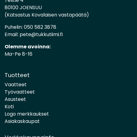
Telitie 4
80100 JOENSUU
(Katsastus Kovalaisen vastapäätä)
Puhelin:
050 582 3878
Email:
pete@tukkutiimi.fi
Olemme avoinna:
Ma-Pe 8-16
Tuotteet
Vaatteet
Työvaatteet
Asusteet
Koti
Logo merkkaukset
Asiakaskaupat