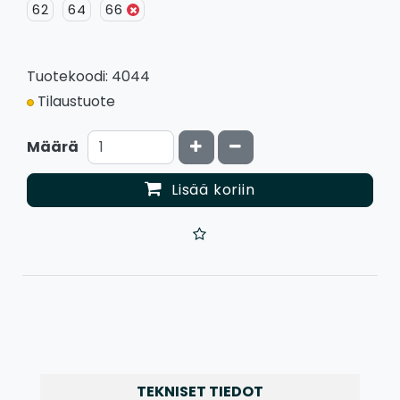
62
64
66
Tuotekoodi: 4044
Tilaustuote
Kasvata määrää
Vähennä määrää
Määrä
Lisää koriin
TEKNISET TIEDOT