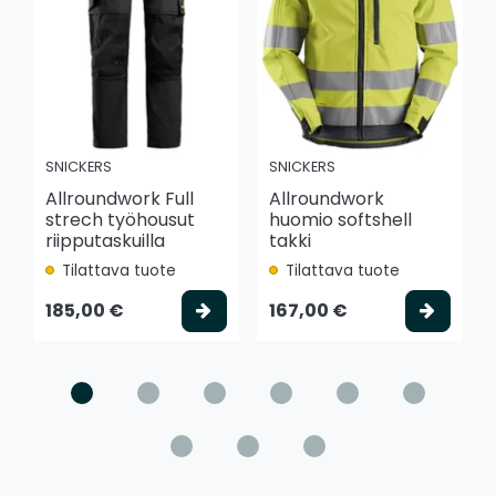
SNICKERS
SNICKERS
Allroundwork Full
Allroundwork
strech työhousut
huomio softshell
riipputaskuilla
takki
Tilattava tuote
Tilattava tuote
Valitse vaihtoehto
Valits
185,00 €
167,00 €