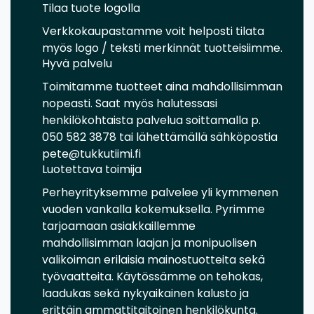
Tilaa tuote logolla
Verkkokaupastamme voit helposti tilata
myös logo / teksti merkinnät tuotteisiimme.
Hyvä palvelu
Toimitamme tuotteet aina mahdollisimman
nopeasti. Saat myös halutessasi
henkilökohtaista palvelua soittamalla p.
050 582 3878 tai lähettämällä sähköpostia
pete@tukkutiimi.fi
Luotettava toimija
Perheyrityksemme palvelee yli kymmenen
vuoden vankalla kokemuksella. Pyrimme
tarjoamaan asiakkaillemme
mahdollisimman laajan ja monipuolisen
valikoiman erilaisia mainostuotteita sekä
työvaatteita. Käytössämme on tehokas,
laadukas sekä nykyaikainen kalusto ja
erittäin ammattitaitoinen henkilökunta.