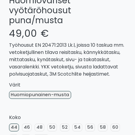
Huomioväriset
vyötäröhousut
puna/musta
49,00 €
Työhousut EN 20471:2013 Lk.l, joissa 10 taskua mm.
vetoketjullinen tilava reisitasku, kännykkätasku,
mittatasku, kynätaskut, sivu- ja takataskut,
vasaralenkki. YKK vetoketju, sivusta ladattavat
polvisuojataskut, 3M Scotchlite heijastimet.
Värit
Huomiopunainen-musta
Koko
44
46
48
50
52
54
56
58
60