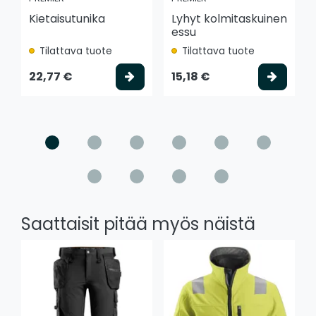
Kietaisutunika
Lyhyt kolmitaskuinen
essu
Tilattava tuote
Tilattava tuote
Valitse vaihtoehto
Valits
22,77 €
15,18 €
Saattaisit pitää myös näistä