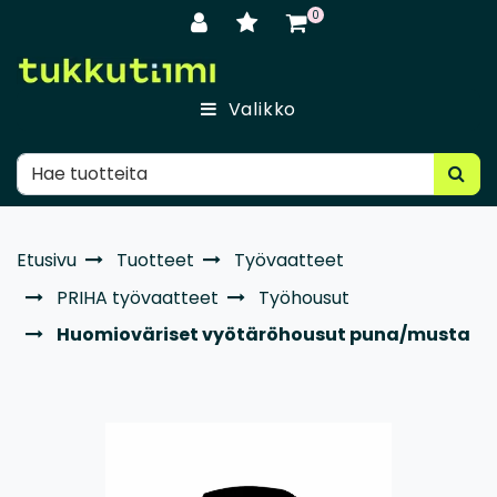
Siirry pääsisältöön
0
Valikko
Etusivu
Tuotteet
Työvaatteet
PRIHA työvaatteet
Työhousut
Huomioväriset vyötäröhousut puna/musta