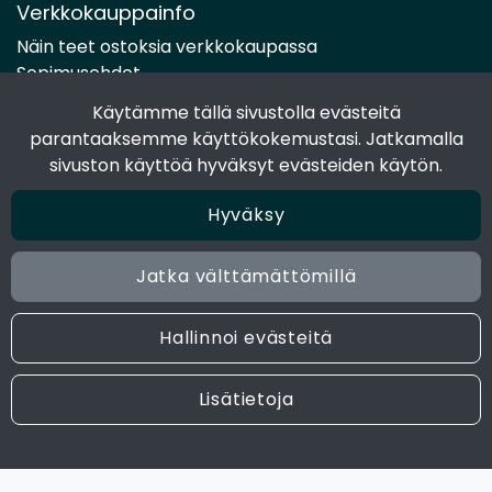
Verkkokauppainfo
Näin teet ostoksia verkkokaupassa
Sopimusehdot
Toimitustavat
Käytämme tällä sivustolla evästeitä
Maksutavat
parantaaksemme käyttökokemustasi. Jatkamalla
Tietosuojaseloste
sivuston käyttöä hyväksyt evästeiden käytön.
Hyväksy
Seuraa sosiaalisessa mediassa
Facebook
Jatka välttämättömillä
Instagram
Hallinnoi evästeitä
© 2024 Joen Tukkutiimi. All rights reserved. Site by
atFlow
Lisätietoja
Oy