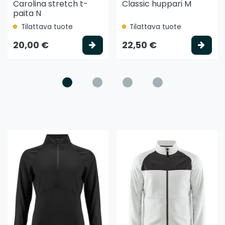
Carolina stretch t-
Classic huppari M
paita N
Tilattava tuote
Tilattava tuote
litse vaihtoehto
Valitse vaihtoehto
Vali
20,00 €
22,50 €