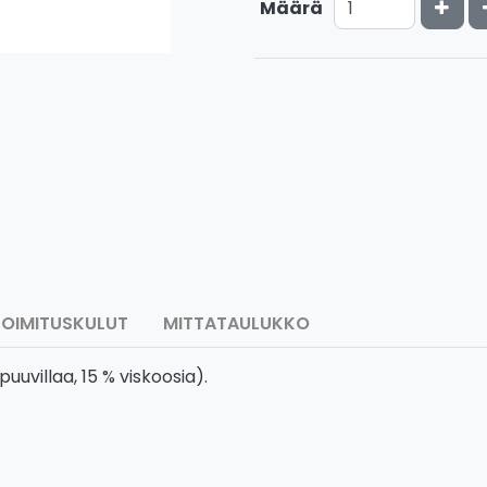
Kasv
Määrä
TOIMITUSKULUT
MITTATAULUKKO
uvillaa, 15 % viskoosia).