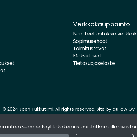
Verkkokauppainfo
Näin teet ostoksia verkko
t
Sopimusehdot
Toimitustavat
Maksutavat
aukset
Tietosuojaseloste
pat
© 2024 Joen Tukkutiimi. All rights reserved. Site by
atFlow Oy
 parantaaksemme käyttökokemustasi. Jatkamalla sivuston