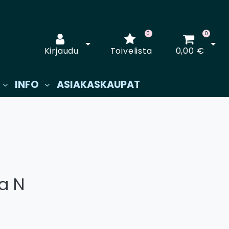
0
0
Avaa kirjautuminen
Avaa
Kirjaudu
Toivelista
0,00 €
INFO
ASIAKASKAUPAT
a N
€