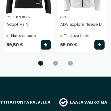
CUTTER & BUCK
CRAFT
Adapt HZ N
ADV explore fleece M
Tilattava tuote
Tilattava tuote
litse vaihtoehto
Valitse vaihtoehto
Vali
69,50 €
65,00 €
TITAITOISTA PALVELUA
LAAJA VALIKOIMA