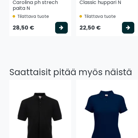
Carolina ph strech
Classic huppari N
paita N
Tilattava tuote
Tilattava tuote
Valitse vaihtoehto
Va
28,50 €
22,50 €
Saattaisit pitää myös näistä