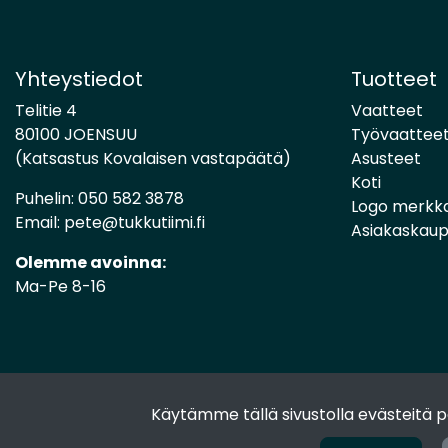
Yhteystiedot
Tuotteet
Telitie 4
Vaatteet
80100 JOENSUU
Työvaattee
(Katsastus Kovalaisen vastapäätä)
Asusteet
Koti
Puhelin:
050 582 3878
Logo merkk
Email:
pete@tukkutiimi.fi
Asiakaskau
Olemme avoinna:
Ma-Pe 8-16
Käytämme tällä sivustolla evästeitä