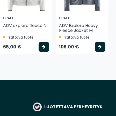
CRAFT
CRAFT
ADV explore fleece N
ADV Explore Heavy
Fleece Jacket M
Tilattava tuote
Tilattava tuote
tse vaihtoehto
Valitse vaihtoehto
Valits
65,00 €
105,00 €
LUOTETTAVA PERHEYRITYS