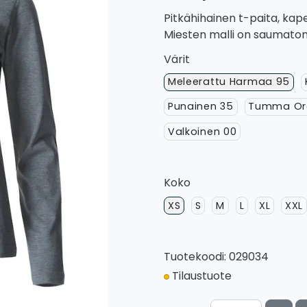
Pitkähihainen t-paita, kape
Miesten malli on saumaton,
Värit
Meleerattu Harmaa 95
Punainen 35
Tumma Ora
Valkoinen 00
Koko
XS
S
M
L
XL
XXL
Tuotekoodi: 029034
Tilaustuote