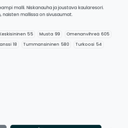
ampi malli. Niskanauha ja joustava kaularesori.
 naisten mallissa on sivusaumat.
Keskisininen 55
Musta 99
Omenanvihreä 605
nssi 18
Tummansininen 580
Turkoosi 54