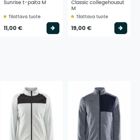
Sunrise t-paita M
Classic collegehousut
M
Tilattava tuote
Tilattava tuote
tse vaihtoehto
Valitse vaihtoehto
Valits
11,00 €
19,00 €