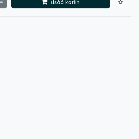
ata määrää
Vähennä määrää
Lisää koriin