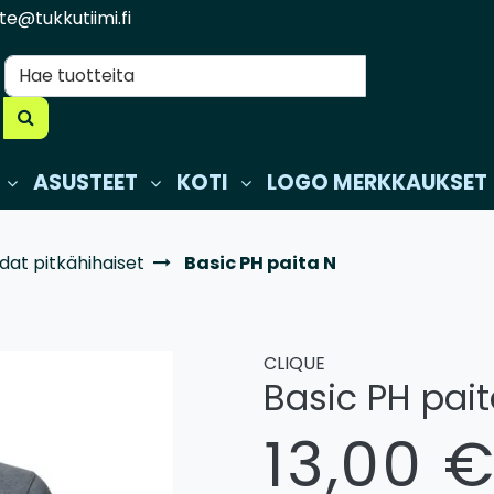
te@tukkutiimi.fi
ASUSTEET
KOTI
LOGO MERKKAUKSET
dat pitkähihaiset
Basic PH paita N
CLIQUE
Basic PH pait
13,00 