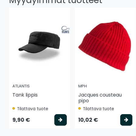
Myydyimmät tuotteet
ATLANTIS
MPH
Tank lippis
Jacques cousteau
pipo
Tilattava tuote
Tilattava tuote
Valitse vaihtoehto
Va
9,90 €
10,02 €