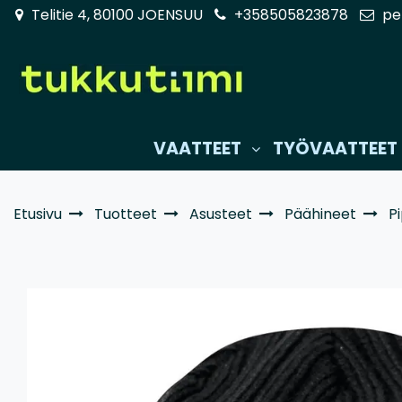
Siirry pääsisältöön
Telitie 4, 80100 JOENSUU
+358505823878
pe
VAATTEET
TYÖVAATTEET
Etusivu
Tuotteet
Asusteet
Päähineet
P