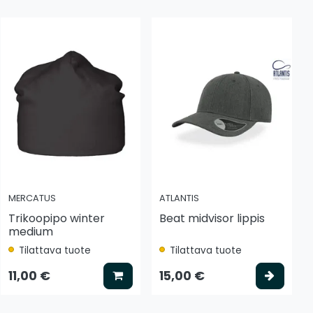
MERCATUS
ATLANTIS
Trikoopipo winter
Beat midvisor lippis
medium
Tilattava tuote
Tilattava tuote
 koriin
Lisää koriin
Valits
11,00 €
15,00 €