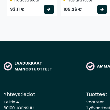
Tilattava tuote
Tilattava tuote
Valitse vaihtoehto
Va
93,11 €
105,26 €
LAADUKKAAT
AMMAT
MAINOSTUOTTEET
Yhteystiedot
Tuotteet
Telitie 4
Vaatteet
80100 JOENSUU
Työvaattee