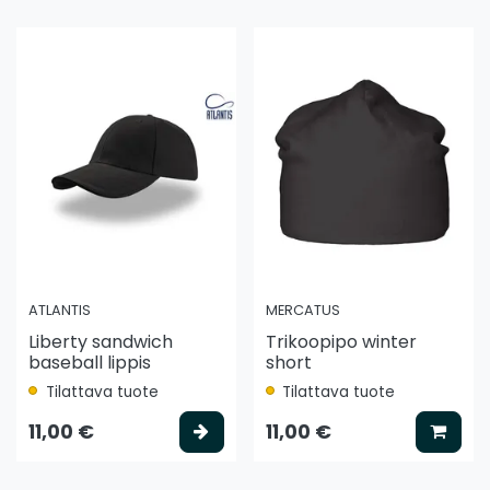
ATLANTIS
MERCATUS
Liberty sandwich
Trikoopipo winter
baseball lippis
short
Tilattava tuote
Tilattava tuote
litse vaihtoehto
Valitse vaihtoehto
Lisää
11,00 €
11,00 €