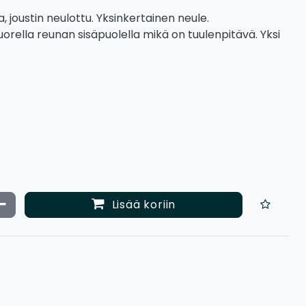
a, joustin neulottu. Yksinkertainen neule.
orella reunan sisäpuolella mikä on tuulenpitävä. Yksi
ata määrää
Vähennä määrää
Lisää koriin