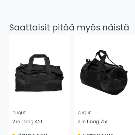
Saattaisit pitää myös näistä
CLIQUE
CLIQUE
2 in 1 bag 42L
2 in 1 bag 75L