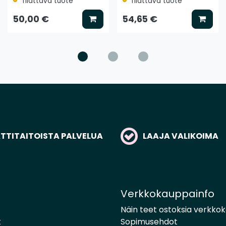
Tilattava tuote
Tilattava tuote
litse vaihtoehto
Lisää koriin
Lisää
50,00 €
54,65 €
TITAITOISTA PALVELUA
LAAJA VALIKOIMA
Verkkokauppainfo
Näin teet ostoksia verkko
t
Sopimusehdot