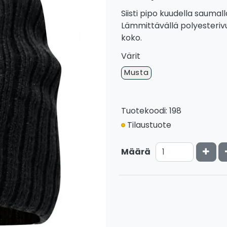
Siisti pipo kuudella saumall
Lämmittävällä polyesterivu
koko.
Värit
Musta
Tuotekoodi: 198
Tilaustuote
Kasv
Määrä