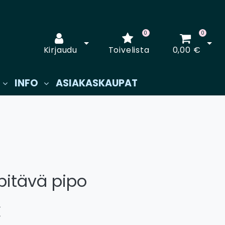
0
0
Avaa kirjautuminen
Avaa
Kirjaudu
Toivelista
0,00 €
INFO
ASIAKASKAUPAT
pitävä pipo
€