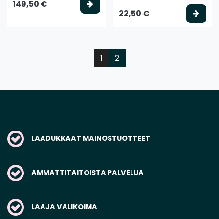
Valitse vaihtoehto
149,50 €
Vali
22,50 €
1
2
LAADUKKAAT MAINOSTUOTTEET
AMMATTITAITOISTA PALVELUA
LAAJA VALIKOIMA