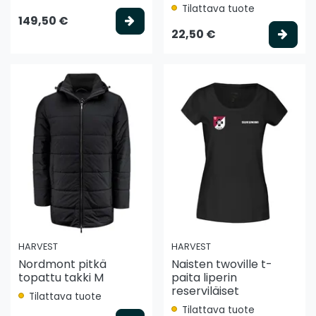
Tilattava tuote
Valitse vaihtoehto
149,50 €
Vali
22,50 €
HARVEST
HARVEST
Nordmont pitkä
Naisten twoville t-
topattu takki M
paita liperin
reserviläiset
Tilattava tuote
Tilattava tuote