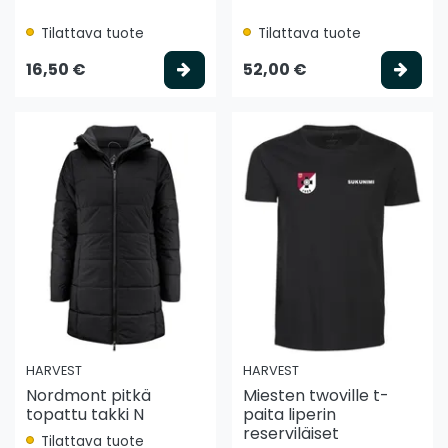
Tilattava tuote
Tilattava tuote
Valitse vaihtoehto
Vali
16,50 €
52,00 €
HARVEST
HARVEST
Nordmont pitkä
Miesten twoville t-
topattu takki N
paita liperin
reserviläiset
Tilattava tuote