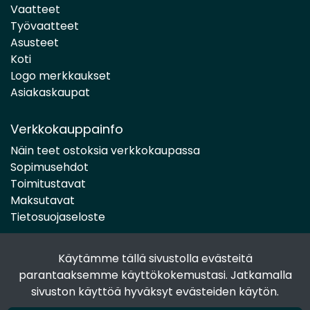
Vaatteet
Työvaatteet
Asusteet
Koti
Logo merkkaukset
Asiakaskaupat
Verkkokauppainfo
Näin teet ostoksia verkkokaupassa
Sopimusehdot
Toimitustavat
Maksutavat
Tietosuojaseloste
Käytämme tällä sivustolla evästeitä
Seuraa sosiaalisessa mediassa
parantaaksemme käyttökokemustasi. Jatkamalla
Facebook
sivuston käyttöä hyväksyt evästeiden käytön.