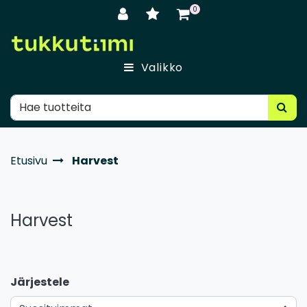
Siirry pääsisältöön
0
Valikko
Etusivu
Harvest
Harvest
Järjestele