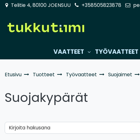
Siirry pääsisältöön
Telitie 4, 80100 JOENSUU
+358505823878
pe
VAATTEET
TYÖVAATTEET
Etusivu
Tuotteet
Työvaatteet
Suojaimet
Suojakypärät
Kirjoita hakusana