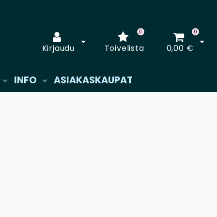
0
0
Avaa kirjautuminen
Avaa
Kirjaudu
Toivelista
0,00 €
INFO
ASIAKASKAUPAT