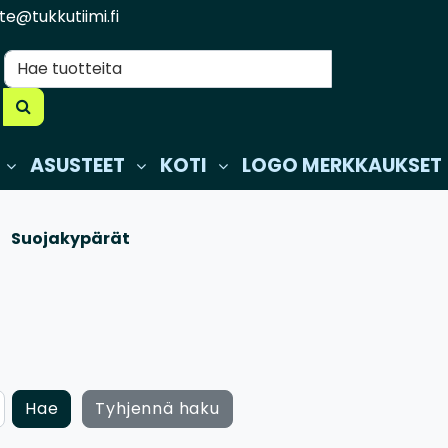
te@tukkutiimi.fi
ASUSTEET
KOTI
LOGO MERKKAUKSET
Suojakypärät
Hae
Tyhjennä haku