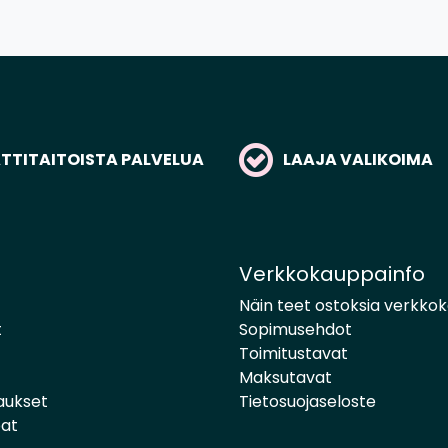
to
TITAITOISTA PALVELUA
LAAJA VALIKOIMA
Verkkokauppainfo
Näin teet ostoksia verkko
t
Sopimusehdot
Toimitustavat
Maksutavat
aukset
Tietosuojaseloste
pat