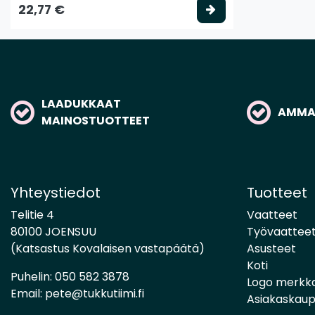
Valitse vaihtoeh
22,77 €
LAADUKKAAT
AMMAT
MAINOSTUOTTEET
Yhteystiedot
Tuotteet
Telitie 4
Vaatteet
80100 JOENSUU
Työvaattee
(Katsastus Kovalaisen vastapäätä)
Asusteet
Koti
Puhelin:
050 582 3878
Logo merkk
Email:
pete@tukkutiimi.fi
Asiakaskau