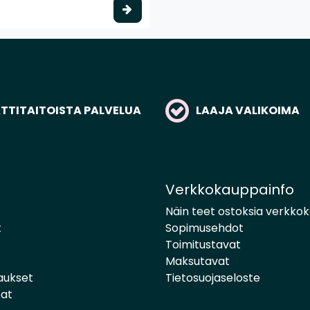
to
Valitse vaihtoehto
TITAITOISTA PALVELUA
LAAJA VALIKOIMA
Verkkokauppainfo
Näin teet ostoksia verkko
t
Sopimusehdot
Toimitustavat
Maksutavat
aukset
Tietosuojaseloste
pat