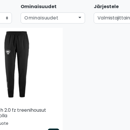
Ominaisuudet
Järjestele
Ominaisuudet
h 2.0 fz treenihousut
olla
tuote