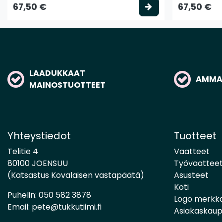
Valitse vaihtoeh
67,50 €
67,50 €
LAADUKKAAT
AMMAT
MAINOSTUOTTEET
Yhteystiedot
Tuotteet
Telitie 4
Vaatteet
80100 JOENSUU
Työvaattee
(Katsastus Kovalaisen vastapäätä)
Asusteet
Koti
Puhelin:
050 582 3878
Logo merkk
Email:
pete@tukkutiimi.fi
Asiakaskau