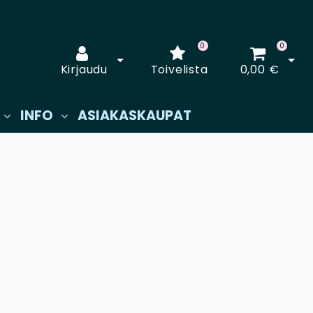
0
0
Avaa kirjautuminen
Avaa
Kirjaudu
Toivelista
0,00 €
INFO
ASIAKASKAUPAT