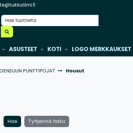
te@tukkutiimi.fi
ASUSTEET
KOTI
LOGO MERKKAUKSET
OENSUUN PUNTTIPOJAT
Housut
Hae
Tyhjennä haku