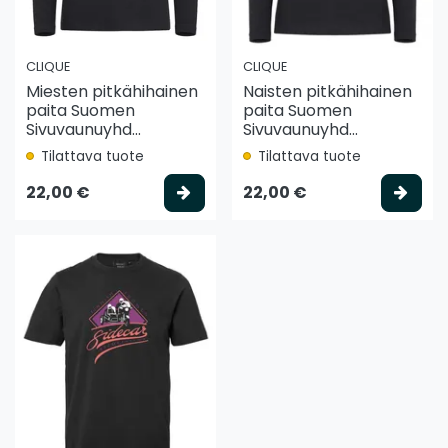
CLIQUE
CLIQUE
Miesten pitkähihainen
Naisten pitkähihainen
paita Suomen
paita Suomen
Sivuvaunuyhd...
Sivuvaunuyhd...
Tilattava tuote
Tilattava tuote
Valitse vaihtoehto
Vali
22,00 €
22,00 €