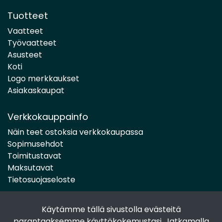
Tuotteet
Vaatteet
Työvaatteet
Asusteet
Koti
Logo merkkaukset
Asiakaskaupat
Verkkokauppainfo
Näin teet ostoksia verkkokaupassa
Sopimusehdot
Toimitustavat
Maksutavat
Tietosuojaseloste
Käytämme tällä sivustolla evästeitä
Seuraa sosiaalisessa mediassa
parantaaksemme käyttökokemustasi. Jatkamalla