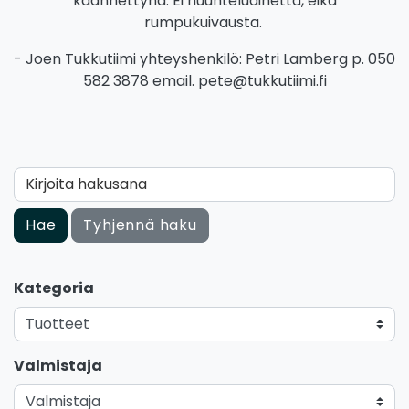
käännettynä. Ei huuhteluainetta, eikä
rumpukuivausta.
- Joen Tukkutiimi yhteyshenkilö: Petri Lamberg p. 050
582 3878 email. pete@tukkutiimi.fi
Kirjoita hakusana
Hae
Tyhjennä haku
Kategoria
Valmistaja