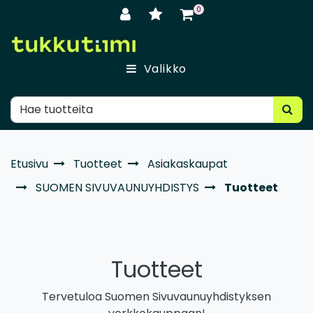
Siirry pääsisältöön
0
Valikko
Etusivu
Tuotteet
Asiakaskaupat
SUOMEN SIVUVAUNUYHDISTYS
Tuotteet
Tuotteet
Tervetuloa Suomen Sivuvaunuyhdistyksen