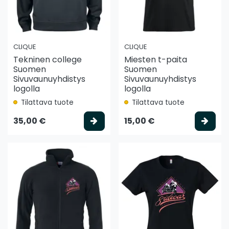
CLIQUE
CLIQUE
Tekninen college
Miesten t-paita
Suomen
Suomen
Sivuvaunuyhdistys
Sivuvaunuyhdistys
logolla
logolla
Tilattava tuote
Tilattava tuote
Valitse vaihtoehto
Vali
35,00 €
15,00 €