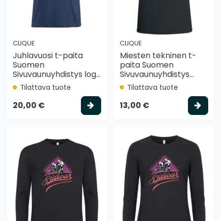
CLIQUE
CLIQUE
Juhlavuosi t-paita
Miesten tekninen t-
Suomen
paita Suomen
Sivuvaunuyhdistys log...
Sivuvaunuyhdistys...
Tilattava tuote
Tilattava tuote
Valitse vaihtoehto
Vali
20,00 €
13,00 €