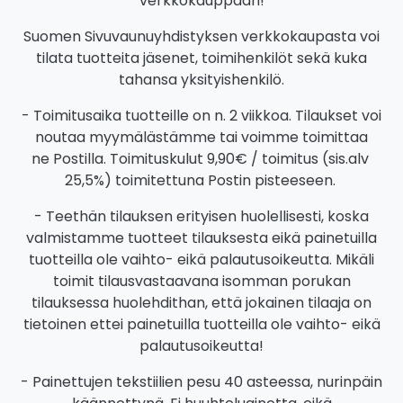
verkkokauppaan!
Suomen Sivuvaunuyhdistyksen verkkokaupasta voi
tilata tuotteita jäsenet, toimihenkilöt sekä kuka
tahansa yksityishenkilö.
- Toimitusaika tuotteille on n. 2 viikkoa. Tilaukset voi
noutaa myymälästämme tai voimme toimittaa
ne Postilla. Toimituskulut 9,90€ / toimitus (sis.alv
25,5%) toimitettuna Postin pisteeseen.
- Teethän tilauksen erityisen huolellisesti, koska
valmistamme tuotteet tilauksesta eikä painetuilla
tuotteilla ole vaihto- eikä palautusoikeutta. Mikäli
toimit tilausvastaavana isomman porukan
tilauksessa huolehdithan, että jokainen tilaaja on
tietoinen ettei painetuilla tuotteilla ole vaihto- eikä
palautusoikeutta!
- Painettujen tekstiilien pesu 40 asteessa, nurinpäin