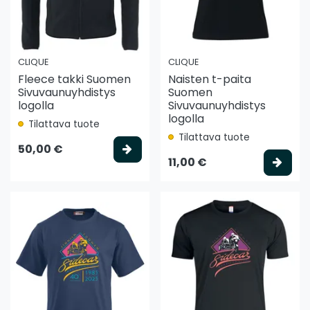
CLIQUE
CLIQUE
Fleece takki Suomen
Naisten t-paita
Sivuvaunuyhdistys
Suomen
logolla
Sivuvaunuyhdistys
logolla
Tilattava tuote
Tilattava tuote
Valitse vaihtoehto
50,00 €
Vali
11,00 €