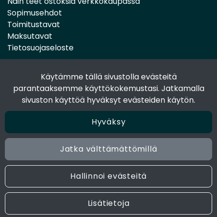
Näin teet ostoksia verkkokaupassa
Sopimusehdot
Toimitustavat
Maksutavat
Tietosuojaseloste
Käytämme tällä sivustolla evästeitä
Seuraa sosiaalisessa mediassa
parantaaksemme käyttökokemustasi. Jatkamalla
Facebook
sivuston käyttöä hyväksyt evästeiden käytön.
Instagram
Hyväksy
Jatka välttämättömillä
© 2024 Joen Tukkutiimi. All rights reserved. Site by
atFlow
Oy
Hallinnoi evästeitä
Lisätietoja