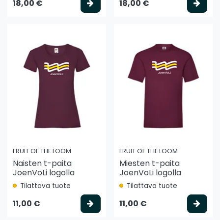
Valitse vaihtoehto
Vali
18,00 €
18,00 €
FRUIT OF THE LOOM
FRUIT OF THE LOOM
Naisten t-paita
Miesten t-paita
JoenVoLi logolla
JoenVoLi logolla
Tilattava tuote
Tilattava tuote
Valitse vaihtoehto
Vali
11,00 €
11,00 €