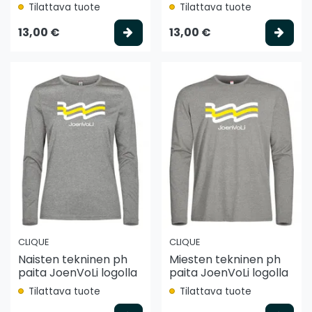
Tilattava tuote
Tilattava tuote
Valitse vaihtoehto
Vali
13,00 €
13,00 €
CLIQUE
CLIQUE
Naisten tekninen ph
Miesten tekninen ph
paita JoenVoLi logolla
paita JoenVoLi logolla
Tilattava tuote
Tilattava tuote