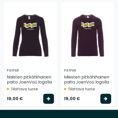
PAYPER
PAYPER
Naisten pitkähihainen
Miesten pitkähihainen
paita JoenVoLi logolla
paita JoenVoLi logolla
Tilattava tuote
Tilattava tuote
Valitse vaihtoehto
Vali
19,00 €
19,00 €