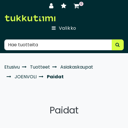
Siirry pääsisältöön
0
Valikko
Etusivu
Tuotteet
Asiakaskaupat
JOENVOLI
Paidat
Paidat