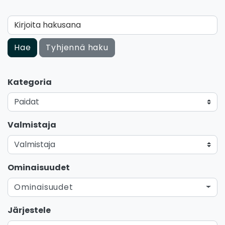
Kirjoita hakusana
Hae
Tyhjennä haku
Kategoria
Valmistaja
Ominaisuudet
Ominaisuudet
Järjestele