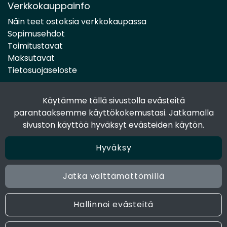
Verkkokauppainfo
Näin teet ostoksia verkkokaupassa
Sopimusehdot
Toimitustavat
Maksutavat
Tietosuojaseloste
Käytämme tällä sivustolla evästeitä
Seuraa sosiaalisessa mediassa
parantaaksemme käyttökokemustasi. Jatkamalla
Facebook
sivuston käyttöä hyväksyt evästeiden käytön.
Instagram
Hyväksy
Jatka välttämättömillä
© 2024 Joen Tukkutiimi. All rights reserved. Site by
atFlow
Oy
Hallinnoi evästeitä