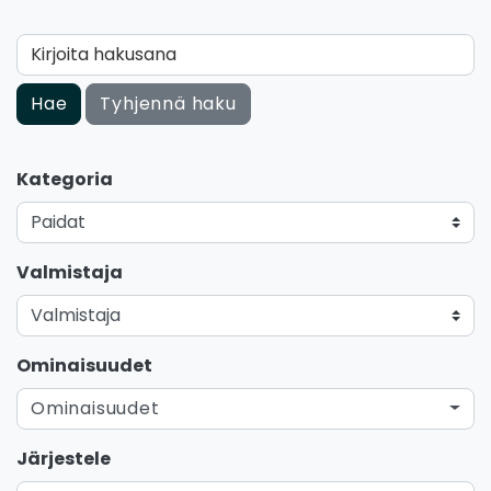
Kirjoita hakusana
Hae
Tyhjennä haku
Kategoria
Valmistaja
Ominaisuudet
Ominaisuudet
Järjestele