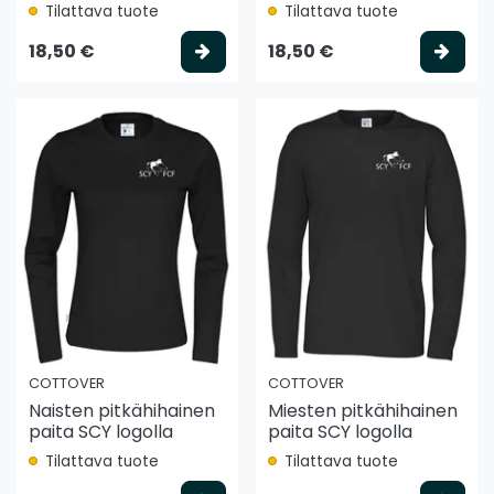
Tilattava tuote
Tilattava tuote
Valitse vaihtoehto
Vali
18,50 €
18,50 €
COTTOVER
COTTOVER
Naisten pitkähihainen
Miesten pitkähihainen
paita SCY logolla
paita SCY logolla
Tilattava tuote
Tilattava tuote