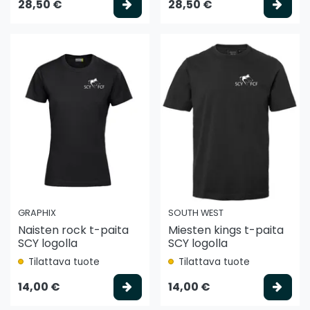
Valitse vaihtoehto
Vali
28,50 €
28,50 €
GRAPHIX
SOUTH WEST
Naisten rock t-paita
Miesten kings t-paita
SCY logolla
SCY logolla
Tilattava tuote
Tilattava tuote
Valitse vaihtoehto
Vali
14,00 €
14,00 €