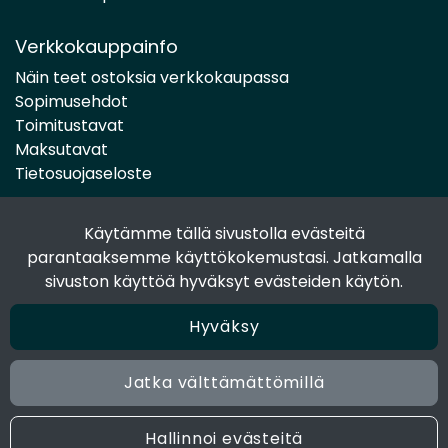
Verkkokauppainfo
Näin teet ostoksia verkkokaupassa
Sopimusehdot
Toimitustavat
Maksutavat
Tietosuojaseloste
Käytämme tällä sivustolla evästeitä
Seuraa sosiaalisessa mediassa
parantaaksemme käyttökokemustasi. Jatkamalla
Facebook
sivuston käyttöä hyväksyt evästeiden käytön.
Instagram
Hyväksy
Jatka välttämättömillä
© 2024 Joen Tukkutiimi. All rights reserved. Site by
atFlow
Oy
Hallinnoi evästeitä