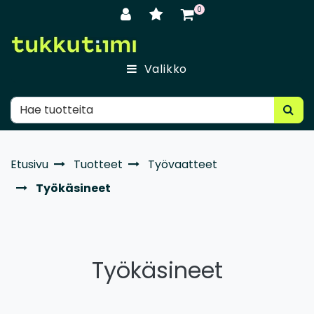
Siirry pääsisältöön
0
Valikko
Etusivu
Tuotteet
Työvaatteet
Työkäsineet
Työkäsineet