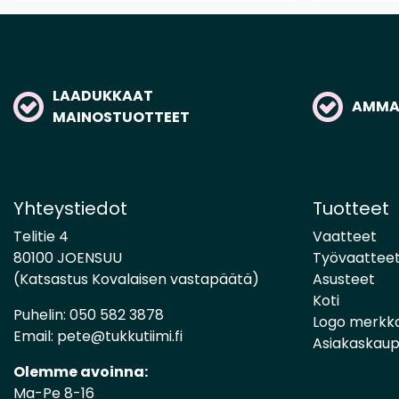
LAADUKKAAT
AMMAT
MAINOSTUOTTEET
Yhteystiedot
Tuotteet
Telitie 4
Vaatteet
80100 JOENSUU
Työvaattee
(Katsastus Kovalaisen vastapäätä)
Asusteet
Koti
Puhelin:
050 582 3878
Logo merkk
Email:
pete@tukkutiimi.fi
Asiakaskau
Olemme avoinna:
Ma-Pe 8-16