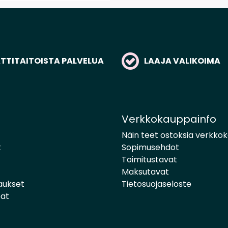
TITAITOISTA PALVELUA
LAAJA VALIKOIMA
Verkkokauppainfo
Näin teet ostoksia verkko
t
Sopimusehdot
Toimitustavat
Maksutavat
aukset
Tietosuojaseloste
pat