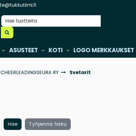
te@tukkutiimi.fi
ASUSTEET
KOTI
LOGO MERKKAUKSET
 CHEERLEADINGSEURA RY
Svetarit
Hae
Tyhjennä haku