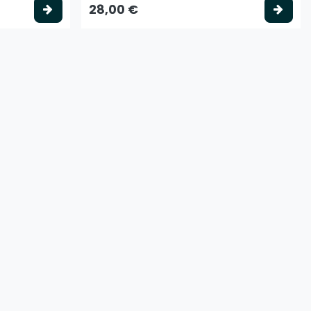
Valitse vaihtoehto
Vali
28,00 €