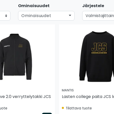
Ominaisuudet
Järjestele
Ominaisuudet
MANTIS
ve 2.0 verryttelytakki JCS
Lasten college paita JCS l
tuote
Tilattava tuote