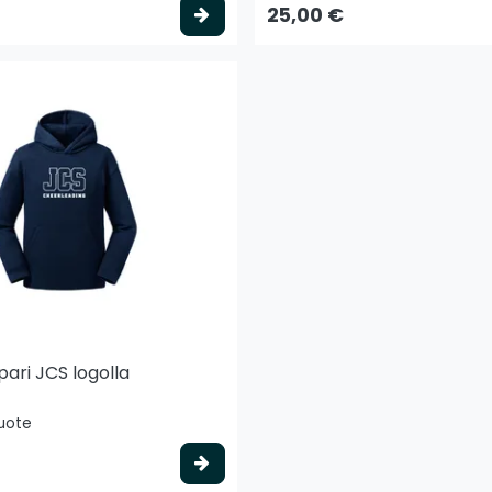
to
Valitse vaihtoehto
25,00 €
ari JCS logolla
tuote
to
Valitse vaihtoehto