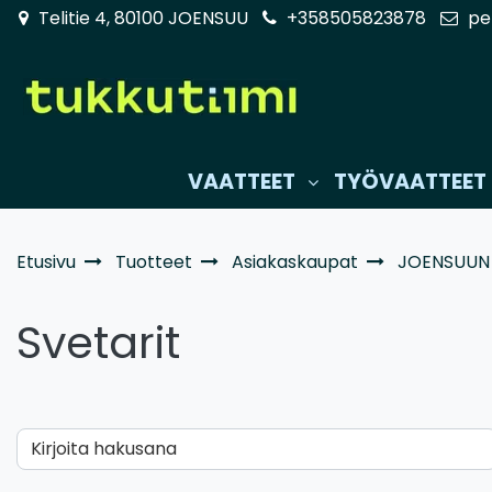
Siirry pääsisältöön
Telitie 4, 80100 JOENSUU
+358505823878
pe
VAATTEET
TYÖVAATTEET
Etusivu
Tuotteet
Asiakaskaupat
JOENSUUN
Svetarit
Kirjoita hakusana