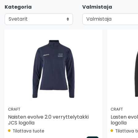
Kategoria
Valmistaja
CRAFT
CRAFT
Naisten evolve 2.0 verryttelytakki
Lasten evol
JCS logolla
logolla
Tilattava tuote
Tilattava 