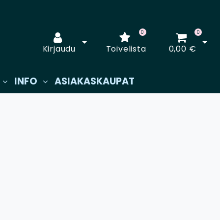
0
0
Avaa kirjautuminen
Avaa
Kirjaudu
Toivelista
0,00 €
INFO
ASIAKASKAUPAT