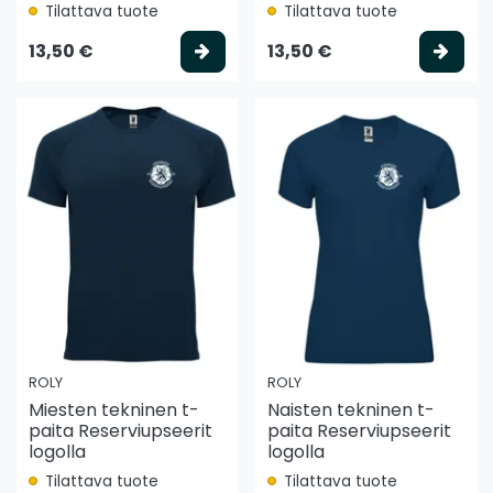
Tilattava tuote
Tilattava tuote
Valitse vaihtoehto
Vali
13,50 €
13,50 €
ROLY
ROLY
Miesten tekninen t-
Naisten tekninen t-
paita Reserviupseerit
paita Reserviupseerit
logolla
logolla
Tilattava tuote
Tilattava tuote