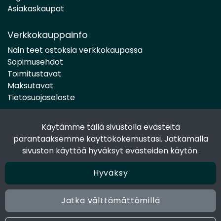
Asiakaskaupat
Verkkokauppainfo
Näin teet ostoksia verkkokaupassa
Sopimusehdot
Toimitustavat
Maksutavat
Tietosuojaseloste
Käytämme tällä sivustolla evästeitä
Seuraa sosiaalisessa mediassa
parantaaksemme käyttökokemustasi. Jatkamalla
Facebook
sivuston käyttöä hyväksyt evästeiden käytön.
Instagram
Hyväksy
Jatka välttämättömillä
© 2024 Joen Tukkutiimi. All rights reserved. Site by
atFlow
Oy