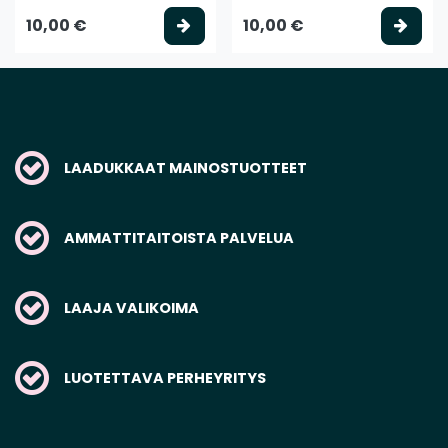
Valitse vaihtoehto
Vali
10,00 €
10,00 €
LAADUKKAAT MAINOSTUOTTEET
AMMATTITAITOISTA PALVELUA
LAAJA VALIKOIMA
LUOTETTAVA PERHEYRITYS