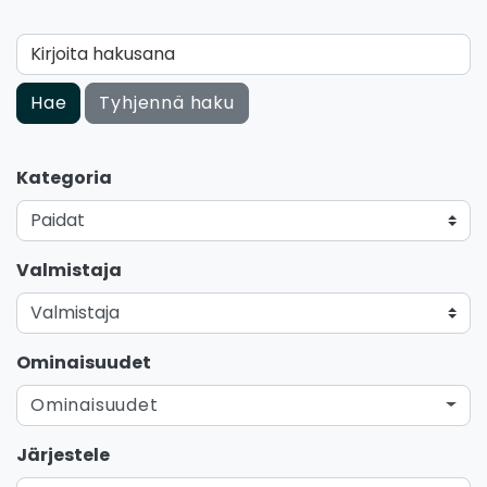
Kirjoita hakusana
Hae
Tyhjennä haku
Kategoria
Valmistaja
Ominaisuudet
Ominaisuudet
Järjestele