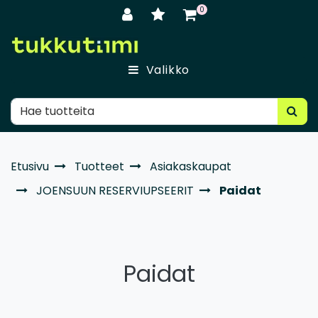
Siirry pääsisältöön
0
Valikko
Etusivu
Tuotteet
Asiakaskaupat
JOENSUUN RESERVIUPSEERIT
Paidat
Paidat