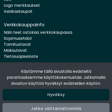
Logo merkkaukset
Asiakaskaupat
Verkkokauppainfo
Näin teet ostoksia verkkokaupassa
Sopimusehdot
Toimitustavat
Maksutavat
Tietosuojaseloste
Käytämme tällä sivustolla evästeitä
Seuraa sosiaalisessa mediassa
parantaaksemme käyttökokemustasi. Jatkamalla
Facebook
sivuston käyttöä hyväksyt evästeiden käytön.
Instagram
Hyväksy
Jatka välttämättömillä
© 2024 Joen Tukkutiimi. All rights reserved. Site by
atFlow