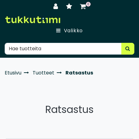
Siirry pääsisältöön
0
Valikko
Etusivu
Tuotteet
Ratsastus
Ratsastus