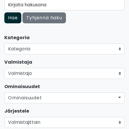
Kirjoita hakusana
Hae
Tyhjennä haku
Kategoria
Valmistaja
Ominaisuudet
Ominaisuudet
Järjestele