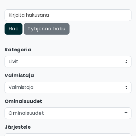
Kirjoita hakusana
Hae
Tyhjennä haku
Kategoria
Valmistaja
Ominaisuudet
Ominaisuudet
Järjestele