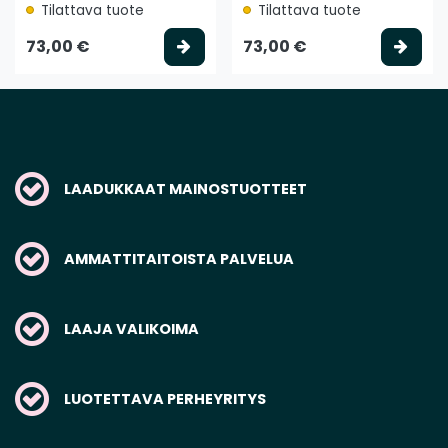
Tilattava tuote
Tilattava tuote
Valitse vaihtoehto
Vali
73,00 €
73,00 €
LAADUKKAAT MAINOSTUOTTEET
AMMATTITAITOISTA PALVELUA
LAAJA VALIKOIMA
LUOTETTAVA PERHEYRITYS