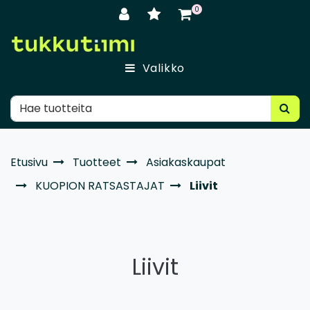
Siirry pääsisältöön
0
Valikko
Etusivu
Tuotteet
Asiakaskaupat
KUOPION RATSASTAJAT
Liivit
Liivit