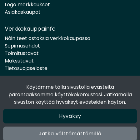
Logo merkkaukset
Asiakaskaupat
Verkkokauppainfo
Näin teet ostoksia verkkokaupassa
Sopimusehdot
Toimitustavat
Maksutavat
Tietosuojaseloste
Käytämme tällä sivustolla evästeitä
Seuraa sosiaalisessa mediassa
parantaaksemme käyttökokemustasi. Jatkamalla
Facebook
sivuston käyttöä hyväksyt evästeiden käytön.
Instagram
Hyväksy
Jatka välttämättömillä
© 2024 Joen Tukkutiimi. All rights reserved. Site by
atFlow