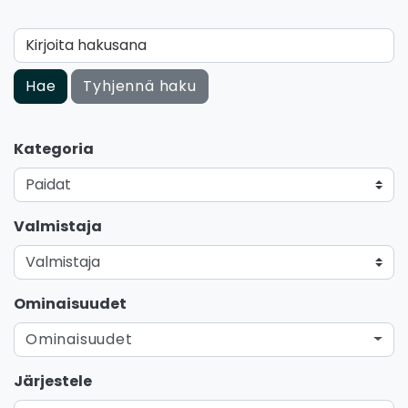
Kirjoita hakusana
Hae
Tyhjennä haku
Kategoria
Valmistaja
Ominaisuudet
Ominaisuudet
Järjestele