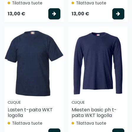
Tilattava tuote
Tilattava tuote
Valitse vaihtoehto
Vali
13,00 €
13,00 €
CLIQUE
CLIQUE
Lasten t-paita WKT
Miesten basic ph t-
logolla
paita WKT logolla
Tilattava tuote
Tilattava tuote