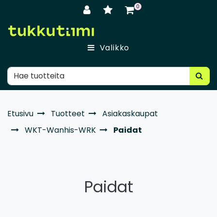
Siirry pääsisältöön
0
Valikko
Etusivu
Tuotteet
Asiakaskaupat
WKT-Wanhis-WRK
Paidat
Paidat