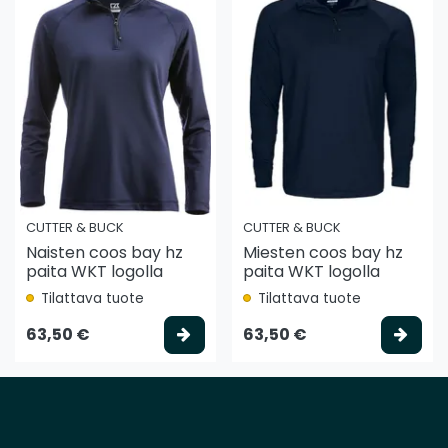
CUTTER & BUCK
CUTTER & BUCK
Naisten coos bay hz
Miesten coos bay hz
paita WKT logolla
paita WKT logolla
Tilattava tuote
Tilattava tuote
Valitse vaihtoehto
Vali
63,50 €
63,50 €