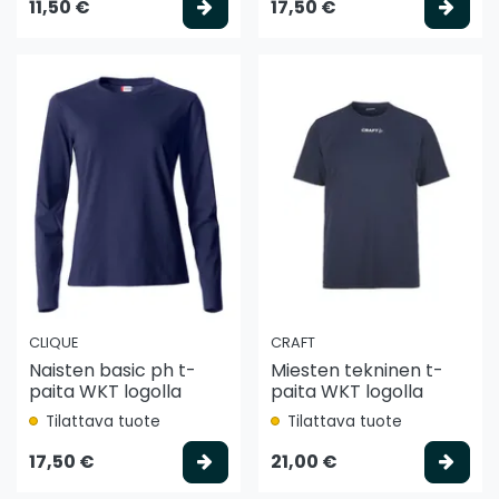
Valitse vaihtoehto
Vali
11,50 €
17,50 €
CLIQUE
CRAFT
Naisten basic ph t-
Miesten tekninen t-
paita WKT logolla
paita WKT logolla
Tilattava tuote
Tilattava tuote
Valitse vaihtoehto
Vali
17,50 €
21,00 €