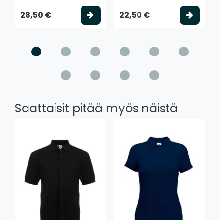
Valitse vaihtoehto
Valits
28,50 €
22,50 €
Saattaisit pitää myös näistä