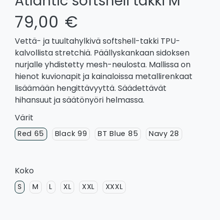
Atlantic softshell takki M
79,00 €
Vettä- ja tuultahylkivä softshell-takki TPU-
kalvollista stretchiä. Päällyskankaan sidoksen
nurjalle yhdistetty mesh-neulosta. Mallissa on
hienot kuvionapit ja kainaloissa metallirenkaat
lisäämään hengittävyyttä. Säädettävät
hihansuut ja säätönyöri helmassa.
Värit
Red 65
Black 99
BT Blue 85
Navy 28
Koko
S
M
L
XL
XXL
XXXL