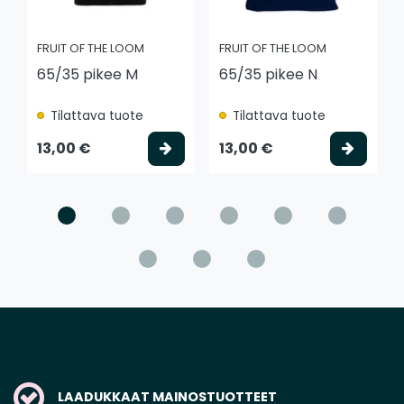
FRUIT OF THE LOOM
FRUIT OF THE LOOM
65/35 pikee M
65/35 pikee N
Tilattava tuote
Tilattava tuote
Valitse vaihtoehto
Valits
13,00 €
13,00 €
LAADUKKAAT MAINOSTUOTTEET