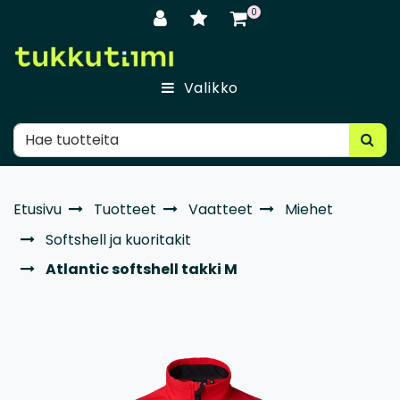
Siirry pääsisältöön
0
Valikko
Etusivu
Tuotteet
Vaatteet
Miehet
Softshell ja kuoritakit
Atlantic softshell takki M