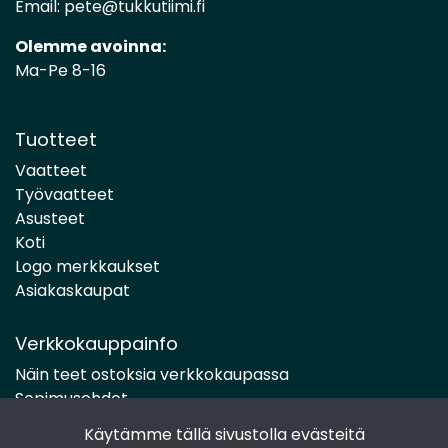
Email:
pete@tukkutiimi.fi
Olemme avoinna:
Ma-Pe 8-16
Tuotteet
Vaatteet
Työvaatteet
Asusteet
Koti
Logo merkkaukset
Asiakaskaupat
Verkkokauppainfo
Näin teet ostoksia verkkokaupassa
Sopimusehdot
Toimitustavat
Käytämme tällä sivustolla evästeitä
Maksutavat