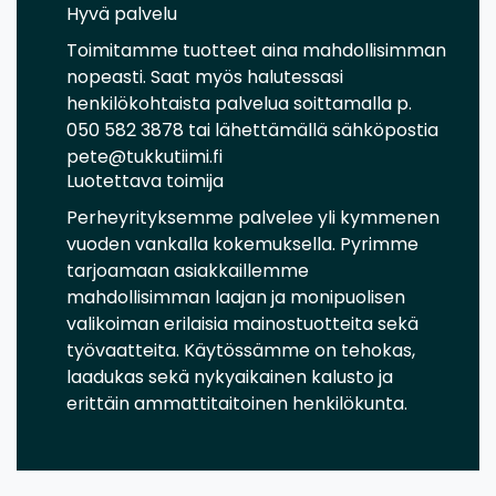
Hyvä palvelu
Toimitamme tuotteet aina mahdollisimman
nopeasti. Saat myös halutessasi
henkilökohtaista palvelua soittamalla p.
050 582 3878 tai lähettämällä sähköpostia
pete@tukkutiimi.fi
Luotettava toimija
Perheyrityksemme palvelee yli kymmenen
vuoden vankalla kokemuksella. Pyrimme
tarjoamaan asiakkaillemme
mahdollisimman laajan ja monipuolisen
valikoiman erilaisia mainostuotteita sekä
työvaatteita. Käytössämme on tehokas,
laadukas sekä nykyaikainen kalusto ja
erittäin ammattitaitoinen henkilökunta.