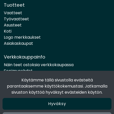
Tuotteet
Vaatteet
Työvaatteet
Asusteet
Koti
Logo merkkaukset
Asiakaskaupat
Verkkokauppainfo
Näin teet ostoksia verkkokaupassa
Sopimusehdot
Toimitustavat
Käytämme tällä sivustolla evästeitä
Maksutavat
parantaaksemme käyttökokemustasi. Jatkamalla
Tietosuojaseloste
sivuston käyttöä hyväksyt evästeiden käytön.
Hyväksy
Seuraa sosiaalisessa mediassa