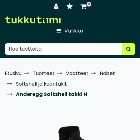
Siirry pääsisältöön
0
Valikko
Etusivu
Tuotteet
Vaatteet
Naiset
Softshell ja kuoritakit
Anderegg Softshell takki N