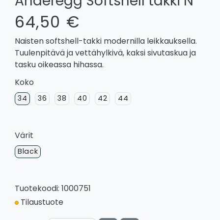
Anderegg Softshell takki N
64,50 €
Naisten softshell-takki modernilla leikkauksella.
Tuulenpitävä ja vettähylkivä, kaksi sivutaskua ja
tasku oikeassa hihassa.
Koko
34
36
38
40
42
44
Värit
Black
Tuotekoodi: 1000751
Tilaustuote