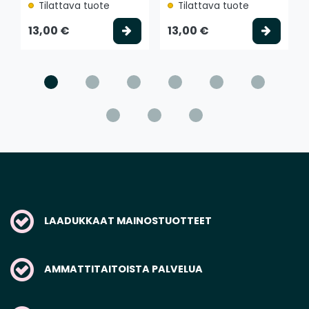
Tilattava tuote
Tilattava tuote
Valitse vaihtoehto
Valits
13,00 €
13,00 €
LAADUKKAAT MAINOSTUOTTEET
AMMATTITAITOISTA PALVELUA