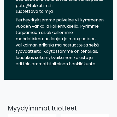
pete@tukkutiimi.fi
Luotettava toimija
Perheyrityksemme palvelee yli kymmenen
vuoden vankalla kokemuksella. Pyrimme
tarjoamaan asiakkaillemme
mahdollisimman laajan ja monipuolisen
valikoiman erilaisia mainostuotteita sekä
työvaatteita. Käytössämme on tehokas,
laadukas sekä nykyaikainen kalusto ja
erittäin ammattitaitoinen henkilökunta.
Myydyimmät tuotteet