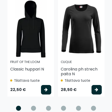
FRUIT OF THE LOOM
CLIQUE
Classic huppari N
Carolina ph strech
paita N
Tilattava tuote
Tilattava tuote
Valitse vaihtoehto
Valits
22,50 €
28,50 €